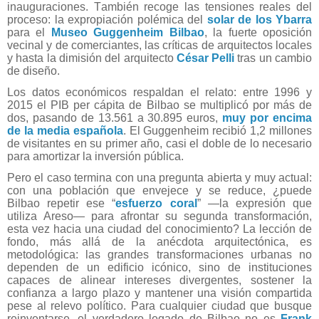
inauguraciones. También recoge las tensiones reales del
proceso: la expropiación polémica del
solar de los Ybarra
para el
Museo Guggenheim Bilbao
, la fuerte oposición
vecinal y de comerciantes, las críticas de arquitectos locales
y hasta la dimisión del arquitecto
César Pelli
tras un cambio
de diseño.
Los datos económicos respaldan el relato: entre 1996 y
2015 el PIB per cápita de Bilbao se multiplicó por más de
dos, pasando de 13.561 a 30.895 euros,
muy por encima
de la media española
. El Guggenheim recibió 1,2 millones
de visitantes en su primer año, casi el doble de lo necesario
para amortizar la inversión pública.
Pero el caso termina con una pregunta abierta y muy actual:
con una población que envejece y se reduce, ¿puede
Bilbao repetir ese “
esfuerzo coral
” —la expresión que
utiliza Areso— para afrontar su segunda transformación,
esta vez hacia una ciudad del conocimiento? La lección de
fondo, más allá de la anécdota arquitectónica, es
metodológica: las grandes transformaciones urbanas no
dependen de un edificio icónico, sino de instituciones
capaces de alinear intereses divergentes, sostener la
confianza a largo plazo y mantener una visión compartida
pese al relevo político.
Para cualquier ciudad que busque
reinventarse, el verdadero legado de Bilbao no es
Frank