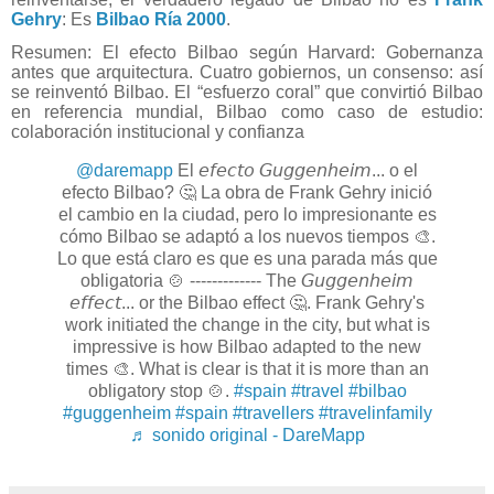
Gehry
: Es
Bilbao Ría 2000
.
Resumen:
El efecto Bilbao según Harvard: Gobernanza
antes que arquitectura.
Cuatro gobiernos, un consenso: así
se reinventó Bilbao.
El “esfuerzo coral” que convirtió Bilbao
en referencia mundial,
Bilbao como caso de estudio:
colaboración institucional y confianza
@daremapp
El 𝘦𝘧𝘦𝘤𝘵𝘰 𝘎𝘶𝘨𝘨𝘦𝘯𝘩𝘦𝘪𝘮... o el
efecto Bilbao? 🤔 La obra de Frank Gehry inició
el cambio en la ciudad, pero lo impresionante es
cómo Bilbao se adaptó a los nuevos tiempos 🎨.
Lo que está claro es que es una parada más que
obligatoria 🍲 ------------- The 𝘎𝘶𝘨𝘨𝘦𝘯𝘩𝘦𝘪𝘮
𝘦𝘧𝘧𝘦𝘤𝘵... or the Bilbao effect 🤔. Frank Gehry's
work initiated the change in the city, but what is
impressive is how Bilbao adapted to the new
times 🎨. What is clear is that it is more than an
obligatory stop 🍲.
#spain
#travel
#bilbao
#guggenheim
#spain
#travellers
#travelinfamily
♬ sonido original - DareMapp