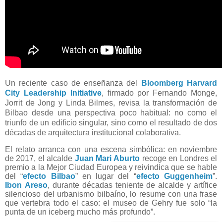
Un reciente caso de enseñanza del
Bloomberg Harvard
City Leadership Initiative
, firmado por Fernando Monge,
Jorrit de Jong y Linda Bilmes, revisa la transformación de
Bilbao desde una perspectiva poco habitual: no como el
triunfo de un edificio singular, sino como el resultado de dos
décadas de arquitectura institucional colaborativa.
El relato arranca con una escena simbólica: en noviembre
de 2017, el alcalde
Juan Mari Aburto
recoge en Londres el
premio a la Mejor Ciudad Europea y reivindica que se hable
del “
efecto Bilbao
” en lugar del “
efecto Guggenheim
”.
Ibon Areso
, durante décadas teniente de alcalde y artífice
silencioso del urbanismo bilbaíno, lo resume con una frase
que vertebra todo el caso: el museo de Gehry fue solo “la
punta de un iceberg mucho más profundo”.