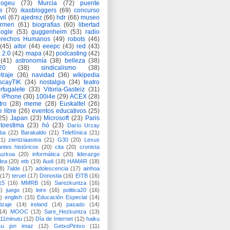
logeu
(73)
Murcia
(72)
puente
e
(70)
ikasbloggers
(69)
concurso
vil
(67)
ajedrez
(66)
hdr
(66)
museo
armen
(61)
biografías
(60)
libertad
ogle
(53)
guggenheim
(53)
radio
rechos Humanos
(49)
robots
(46)
(45)
aitor
(44)
eeepc
(43)
red
(43)
 2.0
(42)
mapa
(42)
podcasting
(42)
(41)
astronomía
(38)
belleza
(38)
a20
(38)
sindicalismo
(38)
traje
(36)
navidad
(36)
wikipedia
scayTIK
(34)
nostalgia
(34)
teatro
rtugalete
(33)
Vitoria-Gasteiz
(31)
iPhone
(30)
100i4e
(29)
ACEX
(28)
tro
(28)
meme
(28)
Euskaltel
(26)
e libre
(26)
eventos educativos
(25)
25)
Japan
(23)
Microsoft
(23)
Paris
toestima
(23)
hó
(23)
Darío Urzay
ba
(22)
Barakaldo
(21)
Telefónica
(21)
21)
zientziaastea
(21)
G30
(20)
Lexus
ntes históricos
(20)
cita
(20)
cronista
puzkoa
(20)
informática
(20)
liderazgo
dea
(20)
etb
(19)
Audi
(18)
HAMAR
(18)
8)
7alde
(17)
adolescencia
(17)
ainhoa
(17)
teruel
(17)
Donostia
(16)
EITB
(16)
15
(16)
MMRB
(16)
Sarezkuntza
(16)
6)
juego
(16)
leire
(16)
politica20
(16)
)
english
(15)
Educación Especial
(14)
izaje
(14)
ireland
(14)
pasado
(14)
14)
MOOC
(13)
Sare_Hezkuntza
(13)
11minutu
(12)
Día de Internet
(12)
haiku
su jon imaz
(12)
GetxoPintxo
(11)