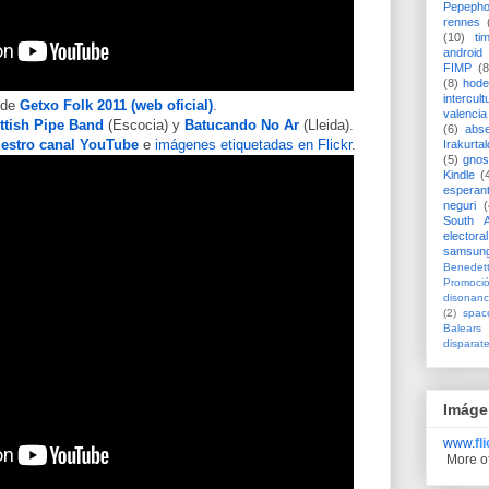
Pepeph
rennes
(10)
ti
android
FIMP
(8
(8)
hode
intercult
 de
Getxo Folk 2011 (web oficial)
.
valencia
ttish Pipe Band
(Escocia) y
Batucando No Ar
(Lleida).
(6)
abs
estro canal YouTube
e
imágenes etiquetadas en Flickr
.
Irakurtal
(5)
gno
Kindle
(
esperan
neguri
(
South A
electoral
samsun
Benedett
Promoci
disonanc
(2)
spac
Balears
disparat
Imáge
www.
fl
More o