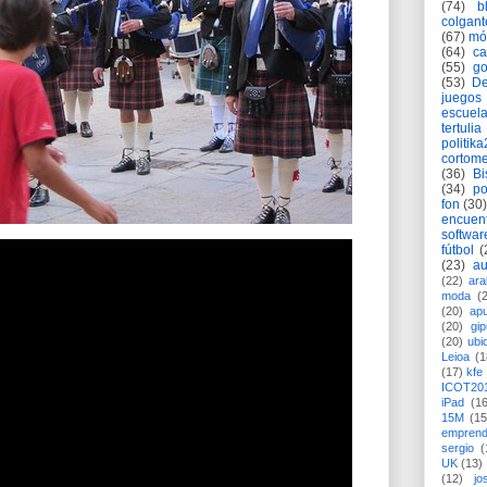
(74)
b
colgant
(67)
mó
(64)
c
(55)
go
(53)
De
juegos
escuela
tertulia
politik
cortome
(36)
Bi
(34)
po
fon
(30)
encuen
softwar
fútbol
(
(23)
au
(22)
ara
moda
(
(20)
apu
(20)
gi
(20)
ubi
Leioa
(1
(17)
kfe
ICOT20
iPad
(1
15M
(15
emprend
sergio
(
UK
(13)
(12)
jo