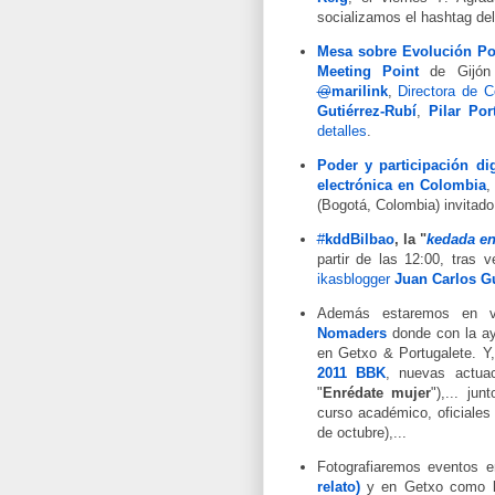
socializamos el hashtag de
Mesa sobre
Evolución Pol
Meeting Point
de Gijó
@
marilink
,
Directora de C
Gutiérrez-Rubí
,
Pilar Por
detalles
.
Poder y participación di
electrónica en Colombia
,
(Bogotá, Colombia) invitad
#
kddBilbao
,
la "
kedada en
partir de las 12:00, tras
ikasblogger
Juan Carlos G
Además estaremos en va
Nomaders
donde con la a
en Getxo & Portugalete. Y
2011 BBK
, nuevas actu
"
Enrédate mujer
"),... ju
curso académico, oficiales
de octubre),...
Fotografiaremos eventos 
relato)
y en Getxo como 