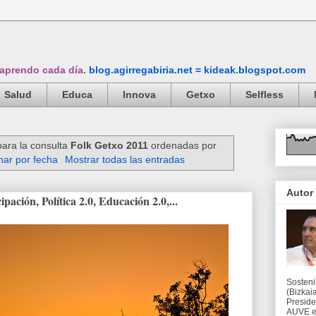
 aprendo cada día.
blog.agirregabiria.net = kideak.blogspot.com
Salud
Educa
Innova
Getxo
Selfless
para la consulta
Folk Getxo 2011
ordenadas por
ar por fecha
Mostrar todas las entradas
Autor
ación, Política 2.0, Educación 2.0,...
Sosteni
(Bizkaia
Preside
AUVE en