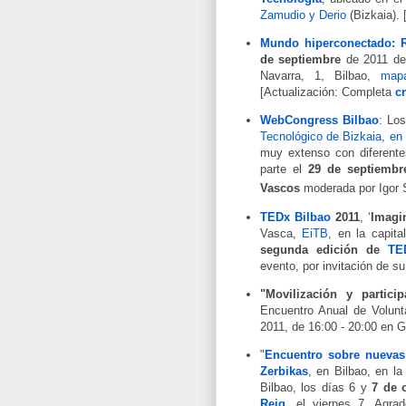
Zamudio y Derio
(Bizkaia).
Mundo hiperconectado: Re
de septiembre
de 2011 de
Navarra, 1, Bilbao,
map
[Actualización: Completa
c
WebCongress Bilbao
: Lo
Tecnológico de Bizkaia, en 
muy extenso con diferent
parte el
29 de septiembr
Vascos
moderada por Igor
TEDx Bilbao
2011
, ‘
Imagi
Vasca,
EiTB
, en la capit
segunda edición de
TE
evento, por invitación de s
"Movilización y partici
Encuentro Anual de Volun
2011, de 16:00 - 20:00 en G
"
Encuentro sobre nuevas 
Zerbikas
, en Bilbao, en l
Bilbao, los días 6 y
7 de 
Reig
, el viernes 7. Agra