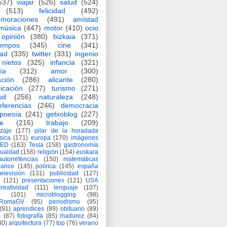
537)
viajar
(526)
salud
(524)
(513)
felicidad
(492)
moraciones
(491)
amistad
música
(447)
motor
(410)
ocio
opinión
(380)
bizkaia
(371)
iempos
(345)
cine
(341)
dad
(335)
twitter
(331)
ingenio
nietos
(325)
infancia
(321)
ía
(312)
amor
(300)
ción
(286)
alicante
(280)
icación
(277)
turismo
(271)
ud
(256)
naturaleza
(248)
eferencias
(246)
democracia
poesía
(241)
getxoblog
(227)
e
(216)
trabajo
(209)
zaje
(177)
pilar de la horadada
ísica
(171)
europa
(170)
imágenes
TED
(163)
Tesla
(158)
gastronomía
gualdad
(156)
religión
(154)
euskara
autorrefencias
(150)
matemáticas
rance
(145)
polírica
(145)
españa
televisión
(131)
publicidad
(127)
(121)
presentaciones
(121)
USA
creatividad
(111)
lenguaje
(107)
(101)
microblogging
(98)
eRomaGV
(95)
periodismo
(95)
(91)
aprendices
(89)
obituario
(89)
s
(87)
fotografía
(85)
madurez
(84)
80)
arquitectura
(77)
top
(76)
verano