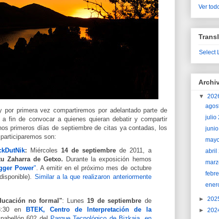
Ver todo
Transl
Select
Archi
▼
202
agos
 y por primera vez compartiremos por adelantado parte de
juli
 a fin de convocar a quienes quieran debatir y compartir
nos primeros días de septiembre de citas ya contadas, los
juni
participaremos son:
may
ckDutNik
:
Miércoles
14 de
septiembre
de 2011, a
abri
tu Zaharra de Getxo.
Durante la exposición hemos
marz
gger Power
"
. A emitir en el próximo mes de octubre
febr
disponible).
Similar a la que realizaron anteriormente
ener
►
202
ucación no formal"
: Lunes
19 de septiembre
de
18:30 en
BTEK, Centro de Interpretación de la
►
202
 pabellón 602 del
Parque Tecnológico de Bizkaia, en