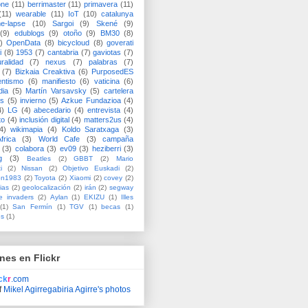
one
(11)
berrimaster
(11)
primavera
(11)
(11)
wearable
(11)
IoT
(10)
catalunya
me-lapse
(10)
Sargoi
(9)
Skené
(9)
(9)
edublogs
(9)
otoño
(9)
BM30
(8)
)
OpenData
(8)
bicycloud
(8)
goverati
i
(8)
1953
(7)
cantabria
(7)
gaviotas
(7)
uralidad
(7)
nexus
(7)
palabras
(7)
(7)
Bizkaia Creaktiva
(6)
PurposedES
entismo
(6)
manifiesto
(6)
vaticina
(6)
dia
(5)
Martín Varsavsky
(5)
cartelera
ss
(5)
invierno
(5)
Azkue Fundazioa
(4)
4)
LG
(4)
abecedario
(4)
entrevista
(4)
to
(4)
inclusión digital
(4)
matters2us
(4)
4)
wikimapia
(4)
Koldo Saratxaga
(3)
frica
(3)
World Cafe
(3)
campaña
(3)
colabora
(3)
ev09
(3)
heziberri
(3)
g
(3)
Beatles
(2)
GBBT
(2)
Mario
i
(2)
Nissan
(2)
Objetivo Euskadi
(2)
ón1983
(2)
Toyota
(2)
Xiaomi
(2)
covey
(2)
ias
(2)
geolocalización
(2)
irán
(2)
segway
e invaders
(2)
Aylan
(1)
EKIZU
(1)
Illes
(1)
San Fermín
(1)
TGV
(1)
becas
(1)
es
(1)
nes en Flickr
ick
r
.com
f
Mikel Agirregabiria Agirre's photos