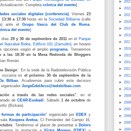
►
202
 [Actualización: Completa
crónica del evento
].
►
202
des sociales digitales (conferencia)
: Viernes
23
►
202
13:30 a 17:30
horas en la
Sociedad Bilbaína
(calle
►
202
a
) ante el
Grupo Vasco del Club de Roma
.
►
201
rónica del evento
].
►
201
s días
29 y 30 de septiembre de 2011
en el
Parque
►
201
el Ibaizabal Bidea, Edificio 101 (Zamudio)
, en horario
►
201
es opciones según el amplio
programa
. Tomaremos
e a las 18:30 en la Mesa Redonda de Bloggers
►
201
 San Román.
►
201
►
201
ne Design
’: En la sede de la Radiotelevisión Pública
al vizcaína es
el próximo 30 de septiembre de la
►
201
Dx Bilbao
. Acudiremos para cubrir este decisivo
►
201
u organizador
JorgeGdelArco
@tedxbilbao.com
.
►
201
pación a través de las redes sociales"
, en el
►
200
tariado de
CEAR-Euskadi
: Sábado
1 de octubre
de
►
200
orliz
(Bizkaia).
►
200
formas de participación
" organizado por
EDEX
y
►
200
a sala
Koopera Aretoa
, C/ Fernández del Campo 16,
►
200
octubre
. Tendremos el placer de presentar a
Dolors
►
200
decemos la invitación a
Víctor Moreno
(
EDEX
) y