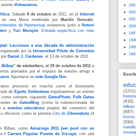
l evento
#lohacemos
.
►
200
►
200
itica
: Sábado
8 de octubre
de 2011, en el
Internet
►
200
n en una Mesa moderada por
Marilín Gonzalo
,
ontenidos de Hipertextual
estaremos junto a
Antoni
►
200
tero
y
Yuri Morejón
.
Entrada específica con más
►
199
►
199
gital: Lecciones a una década de administración
►
198
 organizado por la
Universidad Piloto de Colombia
►
198
o por
Daniel J. Cardenas
, el 13 de octubre de 2011.
 Bilbao
" de edutwitters, el 29 de octubre de 2011
a
 vernos animados por el impulso de nuestro amigo e
Escrib
uerra
. Apuntaros en
este Google Doc
.
educ
rios procesos en marcha como el ilusionante
(1211)
yuda de
Egoitz Goikoetxea
impulsaremos un evento
histori
, como siempre, siguiendo
GetxoPhoto
,
Folk Getxo
(810)
aciones de
GetxoBlog
(como la subvencionada de
bilbao
nto a
eventos educativos
propios del comienzo del
(687)
 u oficiosos como la primera
Cita de
Zibereskola
(4
trucos
(594)
metáf
en Bilbao, como
Amazings 2011 (ver post con su
innova
la
I Carrera Popular Puente de Vizcaya
, con una