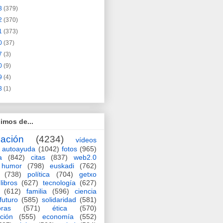
3
(379)
2
(370)
1
(373)
0
(37)
7
(3)
0
(9)
9
(4)
3
(1)
imos de...
ación
(4234)
vídeos
autoayuda
(1042)
fotos
(965)
a
(842)
citas
(837)
web2.0
humor
(798)
euskadi
(762)
(738)
política
(704)
getxo
libros
(627)
tecnología
(627)
(612)
familia
(596)
ciencia
futuro
(585)
solidaridad
(581)
oras
(571)
ética
(570)
ción
(555)
economía
(552)