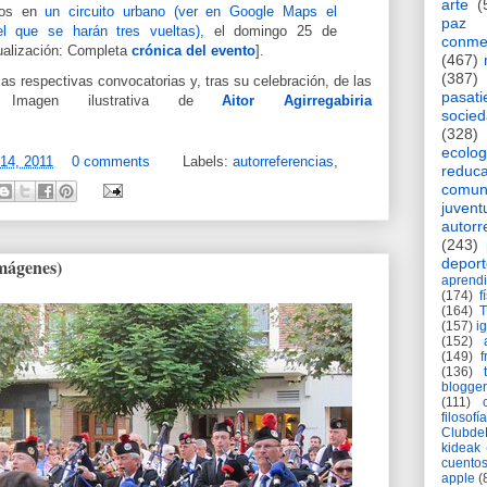
arte
(
tros en
un circuito urbano (ver en Google Maps el
paz
l que se harán tres vueltas),
el domingo 25 de
conme
tualización: Completa
crónica del evento
].
(467)
(387)
as respectivas convocatorias y, tras su celebración, de las
pasat
es. Imagen ilustrativa de
Aitor Agirregabiria
socie
(328)
ecolog
 14, 2011
0 comments
Labels:
autorreferencias
,
reduca
comun
juvent
autorr
(243)
mágenes)
deport
aprendi
(174)
f
(164)
(157)
i
(152)
(149)
f
(136)
blogger
(111)
filosofía
Clubd
kideak
cuento
apple
(