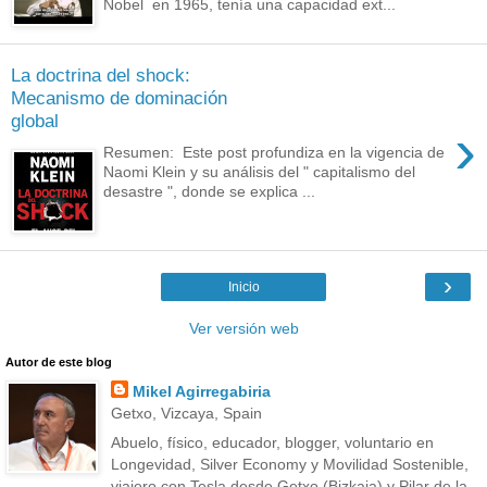
Nobel en 1965, tenía una capacidad ext...
La doctrina del shock:
Mecanismo de dominación
global
›
Resumen: Este post profundiza en la vigencia de
Naomi Klein y su análisis del " capitalismo del
desastre ", donde se explica ...
›
Inicio
Ver versión web
Autor de este blog
Mikel Agirregabiria
Getxo, Vizcaya, Spain
Abuelo, físico, educador, blogger, voluntario en
Longevidad, Silver Economy y Movilidad Sostenible,
viajero con Tesla desde Getxo (Bizkaia) y Pilar de la