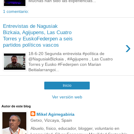
Muchas han sido las experiencias...
1 comentario:
Entrevistas de Nagusiak
Bizkaia, Agijupens, Las Cuatro
Torres y EuskoFederpen a seis
›
partidos políticos vascos
18-6-20 Segunda entrevista #política de
@NagusiakBizkaia , #Agijupens , Las Cuatro
Torres y Eusko #Federpen con Marian
Beitialarrangoi...
Inicio
Ver versión web
Autor de este blog
Mikel Agirregabiria
Getxo, Vizcaya, Spain
Abuelo, físico, educador, blogger, voluntario en