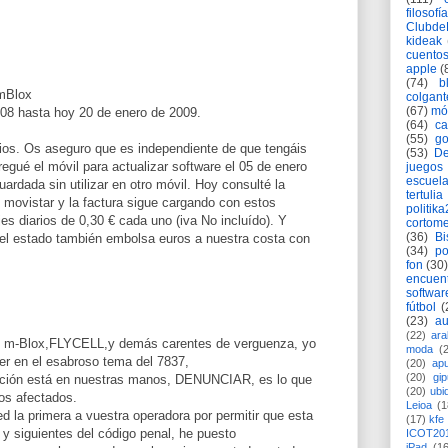
filosofía
Clubd
kideak
cuento
apple
(
(74)
b
mBlox
colgant
(67)
mó
08 hasta hoy 20 de enero de 2009.
(64)
c
(55)
go
ios. Os aseguro que es independiente de que tengáis
(53)
De
regué el móvil para actualizar software el 05 de enero
juegos
escuela
uardada sin utilizar en otro móvil. Hoy consulté la
tertulia
e movistar y la factura sigue cargando con estos
politik
s diarios de 0,30 € cada uno (iva No incluído). Y
cortome
(36)
Bi
e el estado también embolsa euros a nuestra costa con
(34)
po
fon
(30)
encuen
softwar
fútbol
(
(23)
au
(22)
ara
de m-Blox,FLYCELL,y demás carentes de verguenza, yo
moda
(
er en el esabroso tema del 7837,
(20)
apu
(20)
gi
lución está en nuestras manos, DENUNCIAR, es lo que
(20)
ubi
os afectados.
Leioa
(1
d la primera a vuestra operadora por permitir que esta
(17)
kfe
 y siguientes del código penal, he puesto
ICOT20
iPad
(1