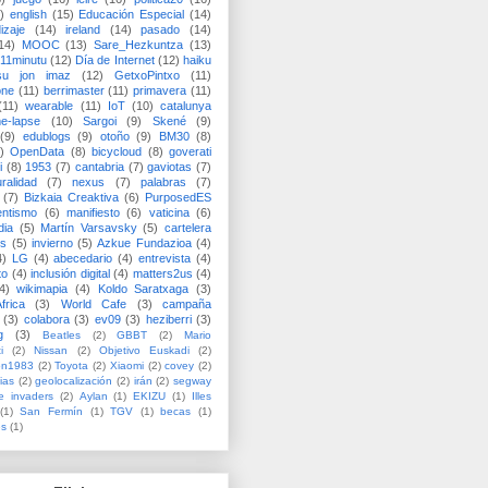
)
english
(15)
Educación Especial
(14)
izaje
(14)
ireland
(14)
pasado
(14)
14)
MOOC
(13)
Sare_Hezkuntza
(13)
11minutu
(12)
Día de Internet
(12)
haiku
su jon imaz
(12)
GetxoPintxo
(11)
one
(11)
berrimaster
(11)
primavera
(11)
(11)
wearable
(11)
IoT
(10)
catalunya
me-lapse
(10)
Sargoi
(9)
Skené
(9)
(9)
edublogs
(9)
otoño
(9)
BM30
(8)
)
OpenData
(8)
bicycloud
(8)
goverati
i
(8)
1953
(7)
cantabria
(7)
gaviotas
(7)
uralidad
(7)
nexus
(7)
palabras
(7)
(7)
Bizkaia Creaktiva
(6)
PurposedES
entismo
(6)
manifiesto
(6)
vaticina
(6)
dia
(5)
Martín Varsavsky
(5)
cartelera
ss
(5)
invierno
(5)
Azkue Fundazioa
(4)
4)
LG
(4)
abecedario
(4)
entrevista
(4)
to
(4)
inclusión digital
(4)
matters2us
(4)
4)
wikimapia
(4)
Koldo Saratxaga
(3)
frica
(3)
World Cafe
(3)
campaña
(3)
colabora
(3)
ev09
(3)
heziberri
(3)
g
(3)
Beatles
(2)
GBBT
(2)
Mario
i
(2)
Nissan
(2)
Objetivo Euskadi
(2)
ón1983
(2)
Toyota
(2)
Xiaomi
(2)
covey
(2)
ias
(2)
geolocalización
(2)
irán
(2)
segway
e invaders
(2)
Aylan
(1)
EKIZU
(1)
Illes
(1)
San Fermín
(1)
TGV
(1)
becas
(1)
es
(1)