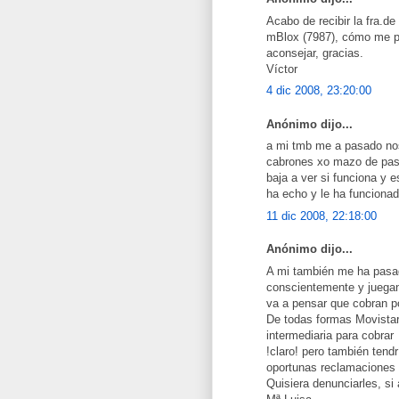
Acabo de recibir la fra.
mBlox (7987), cómo me p
aconsejar, gracias.
Víctor
4 dic 2008, 23:20:00
Anónimo dijo...
a mi tmb me a pasado no
cabrones xo mazo de past
baja a ver si funciona y 
ha echo y le ha funcionad
11 dic 2008, 22:18:00
Anónimo dijo...
A mi también me ha pasad
conscientemente y juegan 
va a pensar que cobran por
De todas formas Movista
intermediaria para cobrar
!claro! pero también tend
oportunas reclamaciones
Quisiera denunciarles, si