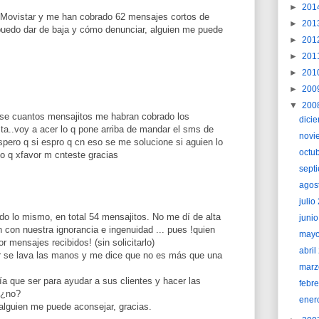
►
201
de Movistar y me han cobrado 62 mensajes cortos de
►
201
uedo dar de baja y cómo denunciar, alguien me puede
►
201
►
201
►
201
►
200
▼
200
se cuantos mensajitos me habran cobrado los
dici
a..voy a acer lo q pone arriba de mandar el sms de
novi
espero q si espro q cn eso se me solucione si aguien lo
octu
o q xfavor m cnteste gracias
sept
agos
juli
o lo mismo, en total 54 mensajitos. No me dí de alta
juni
con nuestra ignorancia e ingenuidad ... pues !quien
may
 mensajes recibidos! (sin solicitarlo)
abri
r se lava las manos y me dice que no es más que una
marz
ría que ser para ayudar a sus clientes y hacer las
febr
 ¿no?
ener
 alguien me puede aconsejar, gracias.