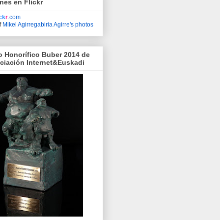
nes en Flickr
ick
r
.com
f
Mikel Agirregabiria Agirre's photos
o Honorífico Buber 2014 de
ociación Internet&Euskadi