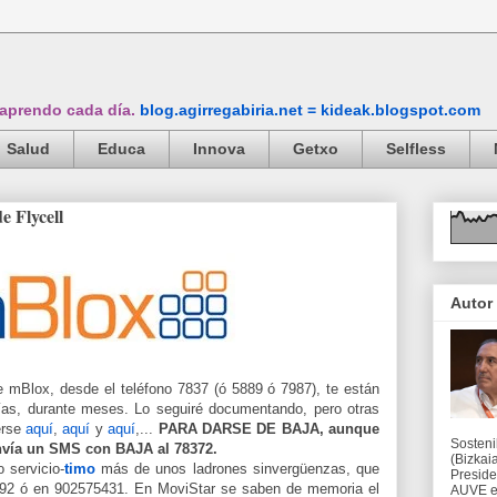
 aprendo cada día.
blog.agirregabiria.net = kideak.blogspot.com
Salud
Educa
Innova
Getxo
Selfless
e Flycell
Autor
e mBlox, desde el teléfono 7837 (ó 5889 ó 7987), te están
ías, durante meses. Lo seguiré documentando, pero otras
erse
aquí
,
aquí
y
aquí
,...
PARA DARSE DE BAJA, aunque
Sosteni
envía un SMS con BAJA al 78372.
(Bizkaia
 servicio-
timo
más de unos ladrones sinvergüenzas, que
Preside
6592 ó en 902575431. En MoviStar se saben de memoria el
AUVE en