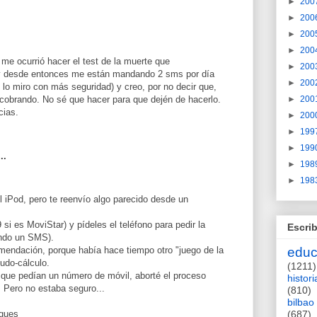
►
200
►
200
►
200
►
200
 me ocurrió hacer el test de la muerte que
►
200
y desde entonces me están mandando 2 sms por día
►
200
 lo miro con más seguridad) y creo, por no decir que,
►
200
cobrando. No sé que hacer para que dején de hacerlo.
cias.
►
200
►
199
►
199
..
►
198
►
198
 iPod, pero te reenvío algo parecido desde un
si es MoviStar) y pídeles el teléfono para pedir la
Escrib
ando un SMS).
mendación, porque había hace tiempo otro "juego de la
educ
udo-cálculo.
(1211)
i que pedían un número de móvil, aborté el proceso
histori
. Pero no estaba seguro...
(810)
bilbao
igues
(687)