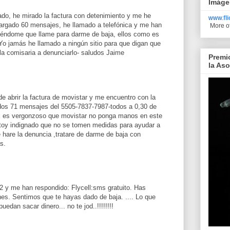
Imáge
do, he mirado la factura con detenimiento y me he
www.
fl
rgado 60 mensajes, he llamado a telefónica y me han
More o
iéndome que llame para darme de baja, ellos como es
Yo jamás he llamado a ningún sitio para que digan que
a la comisaria a denunciarlo- saludos Jaime
Premi
la As
 abrir la factura de movistar y me encuentro con la
dos 71 mensajes del 5505-7837-7987-todos a 0,30 de
x es vergonzoso que movistar no ponga manos en este
stoy indignado que no se tomen medidas para ayudar a
 hare la denuncia ,tratare de darme de baja con
s.
 y me han respondido: Flycell:sms gratuito. Has
es. Sentimos que te hayas dado de baja. .... Lo que
edan sacar dinero... no te jod..!!!!!!!!