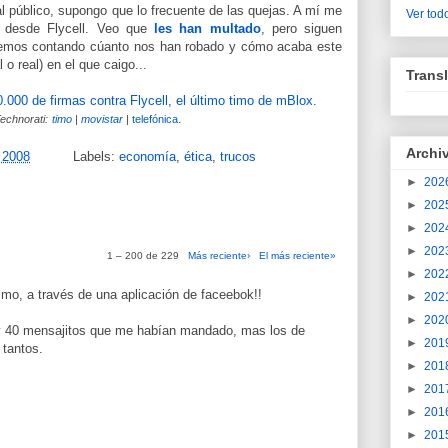
 al público, supongo que lo frecuente de las quejas. A mí me
Ver todo
, desde Flycell. Veo que
les han multado
, pero siguen
emos contando cúanto nos han robado y cómo acaba este
 o real) en el que caigo...
Transl
.000 de firmas contra Flycell, el último timo de mBlox
.
.
echnorati:
timo
|
movistar
|
telefónica
Archi
 2008
Labels:
economía
,
ética
,
trucos
►
202
►
202
►
202
►
202
1 – 200 de 229
Más reciente›
El más reciente»
►
202
mo, a través de una aplicación de faceebok!!
►
202
►
202
 y 40 mensajitos que me habían mandado, mas los de
►
201
 tantos.
►
201
►
201
►
201
►
201