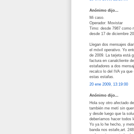
Anónimo dijo...
Mi caso.
Operador: Movistar
Timo: desde 7987 como 
desde 17 de diciembre 20
Llegan dos mensajes diar
el móvil operativo. Yo ent
de 2009. La tarjeta está g
factura en canalcliente d
estafadores a dos mensaje
recalco lo del IVA ya qu
estas estafas.
20 ene 2009, 13:19:00
Anónimo dijo...
Hola soy otro afectado 
también me metí sin quer
y desde luego que la so
deberíamos hacer todos l
Yo ya lo he hecho, y mete
banda nos estafe,art. 248