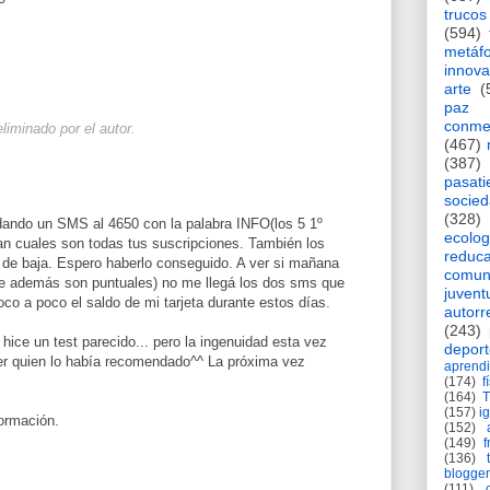
trucos
(594)
metáf
innova
arte
(
paz
conme
liminado por el autor.
(467)
(387)
pasat
socie
(328)
ando un SMS al 4650 con la palabra INFO(los 5 1º
ecolog
an cuales son todas tus suscripciones. También los
reduca
e de baja. Espero haberlo conseguido. A ver si mañana
comun
ue además son puntuales) no me llegá los dos sms que
juvent
o a poco el saldo de mi tarjeta durante estos días.
autorr
(243)
hice un test parecido... pero la ingenuidad esta vez
deport
r quien lo había recomendado^^ La próxima vez
aprendi
(174)
f
(164)
(157)
i
formación.
(152)
(149)
f
(136)
blogger
(111)