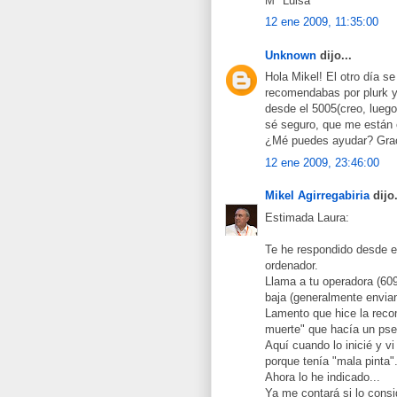
Mª Luisa
12 ene 2009, 11:35:00
Unknown
dijo...
Hola Mikel! El otro día se
recomendabas por plurk 
desde el 5005(creo, luego
sé seguro, que me están 
¿Mé puedes ayudar? Gra
12 ene 2009, 23:46:00
Mikel Agirregabiria
dijo.
Estimada Laura:
Te he respondido desde el
ordenador.
Llama a tu operadora (609 
baja (generalmente envi
Lamento que hice la reco
muerte" que hacía un pse
Aquí cuando lo inicié y v
porque tenía "mala pinta"
Ahora lo he indicado...
Ya me contará si lo cons