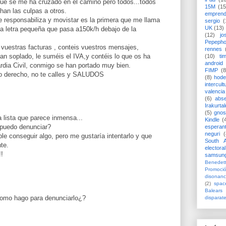
que se me ha cruzado en el camino pero todos...todos
15M
(15
han las culpas a otros.
emprend
e responsabiliza y movistar es la primera que me llama
sergio
(
UK
(13)
 la letra pequeña que pasa a150k/h debajo de la
(12)
jo
Pepeph
 vuestras facturas , conteis vuestros mensajes,
rennes
an soplado, le suméis el IVA,y contéis lo que os ha
(10)
ti
android
rdia Civil, conmigo se han portado muy bien.
FIMP
(8
ro derecho, no te calles y SALUDOS
(8)
hode
intercult
valencia
(6)
abs
Irakurtal
(5)
gno
lista que parece inmensa...
Kindle
(
 puedo denunciar?
esperan
neguri
(
le conseguir algo, pero me gustaría intentarlo y que
South A
te.
electoral
!
samsun
Benedett
Promoci
disonanc
(2)
spac
Balears
Como hago para denunciarlo¿?
disparat