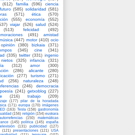
(612)
familia
(596)
ciencia
futuro
(585)
solidaridad
(581)
oras
(571)
ética
(570)
ción
(555)
economía
(552)
537)
viajar
(526)
salud
(524)
(513)
felicidad
(492)
moraciones
(491)
amistad
música
(447)
motor
(410)
ocio
opinión
(380)
bizkaia
(371)
iempos
(345)
cine
(341)
dad
(335)
twitter
(331)
ingenio
nietos
(325)
infancia
(321)
ía
(312)
amor
(300)
ción
(286)
alicante
(280)
icación
(277)
turismo
(271)
ud
(256)
naturaleza
(248)
eferencias
(246)
democracia
poesía
(241)
getxoblog
(227)
e
(216)
trabajo
(209)
zaje
(177)
pilar de la horadada
ísica
(171)
europa
(170)
imágenes
TED
(163)
Tesla
(158)
gastronomía
gualdad
(156)
religión
(154)
euskara
autorrefencias
(150)
matemáticas
rance
(145)
polírica
(145)
españa
televisión
(131)
publicidad
(127)
(121)
presentaciones
(121)
USA
creatividad
(111)
lenguaje
(107)