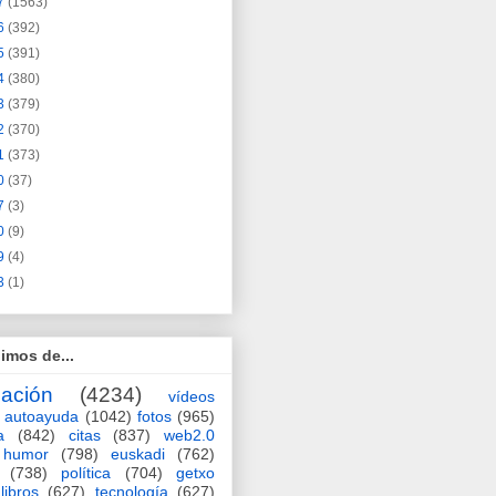
7
(1563)
6
(392)
5
(391)
4
(380)
3
(379)
2
(370)
1
(373)
0
(37)
7
(3)
0
(9)
9
(4)
3
(1)
imos de...
ación
(4234)
vídeos
autoayuda
(1042)
fotos
(965)
a
(842)
citas
(837)
web2.0
humor
(798)
euskadi
(762)
(738)
política
(704)
getxo
libros
(627)
tecnología
(627)