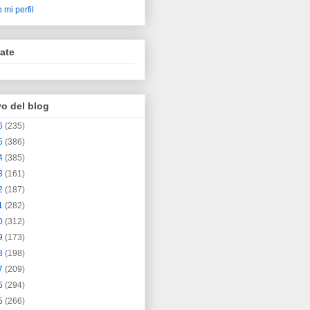
 mi perfil
ate
vo del blog
6
(235)
5
(386)
4
(385)
3
(161)
2
(187)
1
(282)
0
(312)
9
(173)
8
(198)
7
(209)
6
(294)
5
(266)