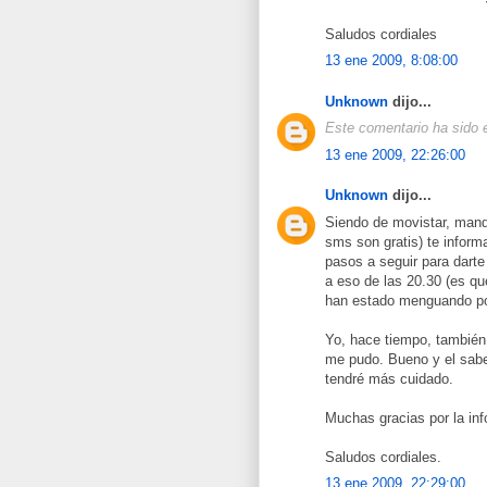
Saludos cordiales
13 ene 2009, 8:08:00
Unknown
dijo...
Este comentario ha sido e
13 ene 2009, 22:26:00
Unknown
dijo...
Siendo de movistar, mand
sms son gratis) te inform
pasos a seguir para dart
a eso de las 20.30 (es q
han estado menguando poc
Yo, hace tiempo, también 
me pudo. Bueno y el sabe
tendré más cuidado.
Muchas gracias por la in
Saludos cordiales.
13 ene 2009, 22:29:00