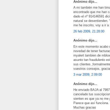
Anónimo dijo...
A mi también me han tima
encontrado que me han ca
dado el nº 914146591 dic
natural se desentienden. 
me he inscrito, voy a ir 
26 feb 2009, 21:28:00
Anónimo dijo...
En este momento acabo de
novedad de tener factura
myalert tambien de mblo
asunto tan fraudulento e
sus clientes ,formalmente
vuestros consejos, gracia
3 mar 2009, 2:09:00
Anónimo dijo...
He enviado BAJA al 79872
cancelado tus suscripcion
sienten es que ya no me pu
Parece que así funciona.
Muchas gracias