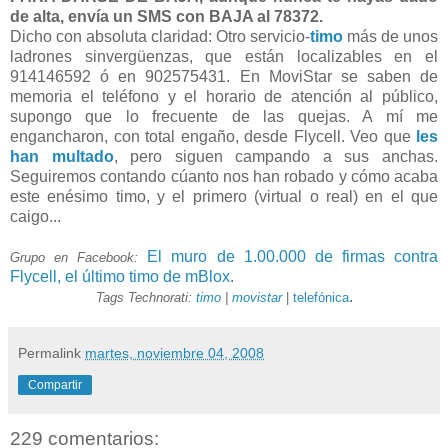
de alta, envía un SMS con BAJA al 78372.
Dicho con absoluta claridad: Otro servicio-
timo
más de unos
ladrones sinvergüenzas, que están localizables en el
914146592 ó en 902575431. En MoviStar se saben de
memoria el teléfono y el horario de atención al público,
supongo que lo frecuente de las quejas. A mí me
engancharon, con total engaño, desde Flycell. Veo que
les
han multado
, pero siguen campando a sus anchas.
Seguiremos contando cúanto nos han robado y cómo acaba
este enésimo timo, y el primero (virtual o real) en el que
caigo...
El muro de 1.00.000 de firmas contra
Grupo en Facebook:
Flycell, el último timo de mBlox
.
.
Tags Technorati:
timo
|
movistar
|
telefónica
Permalink
martes, noviembre 04, 2008
Compartir
229 comentarios: