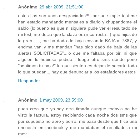
Anónimo
29 abr 2009, 21:51:00
estos tios son unos desgraciados!!!! por un simple test me
han estado mandando mensajes a diario y chupandome el
saldo (lo bueno es que ni siquiera pude ver el resultado de
mi test, me decia que la clave era incorrecta...) que hijos de
la gran......, me ha dado de baja enviando BAJA al 7387, y
encima van y me mandan "has sido dado de baja de las
alertas SOLICITADAS"...lo que me faltaba por oir, ni que
alguien lo hubiese pedido... luego otro sms donde pone
"sentimos tu baja!" lo que sienten es dejar de sacarte todo
lo que puedan....hay que denunciar a los estafadores estos
Responder
Anónimo
1 may 2009, 23:59:00
pues creo que yo soy otra timada aunque todavia no he
visto la factura. estoy recibiendo cada noche dos sms que
por supuesto no abro y borro. me pasa desde que hice una
encuesta en facebook y me mandaban el resultado a mi
movil.