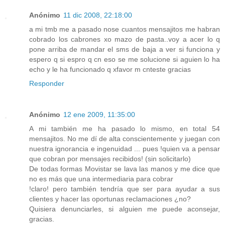
Anónimo
11 dic 2008, 22:18:00
a mi tmb me a pasado nose cuantos mensajitos me habran
cobrado los cabrones xo mazo de pasta..voy a acer lo q
pone arriba de mandar el sms de baja a ver si funciona y
espero q si espro q cn eso se me solucione si aguien lo ha
echo y le ha funcionado q xfavor m cnteste gracias
Responder
Anónimo
12 ene 2009, 11:35:00
A mi también me ha pasado lo mismo, en total 54
mensajitos. No me dí de alta conscientemente y juegan con
nuestra ignorancia e ingenuidad ... pues !quien va a pensar
que cobran por mensajes recibidos! (sin solicitarlo)
De todas formas Movistar se lava las manos y me dice que
no es más que una intermediaria para cobrar
!claro! pero también tendría que ser para ayudar a sus
clientes y hacer las oportunas reclamaciones ¿no?
Quisiera denunciarles, si alguien me puede aconsejar,
gracias.