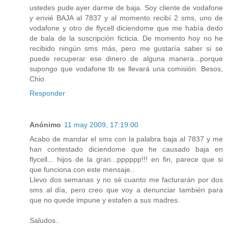
ustedes pude ayer darme de baja. Soy cliente de vodafone
y envié BAJA al 7837 y al momento recibí 2 sms, uno de
vodafone y otro de flycell diciendome que me había dedo
de bala de la suscripción ficticia. De momento hoy no he
recibido ningún sms más, pero me gustaría saber si se
puede recuperar ese dinero de alguna manera...porque
supongo que vodafone tb se llevará una comisión. Besos,
Chio.
Responder
Anónimo
11 may 2009, 17:19:00
Acabo de mandar el sms con la palabra baja al 7837 y me
han contestado diciendome que he causado baja en
flycell... hijos de la gran...pppppp!!! en fin, parece que si
que funciona con este mensaje..
Llevo dos semanas y no sé cuanto me facturarán por dos
sms al día, pero creo que voy a denunciar también para
que no quede impune y estafen a sus madres.
Saludos..