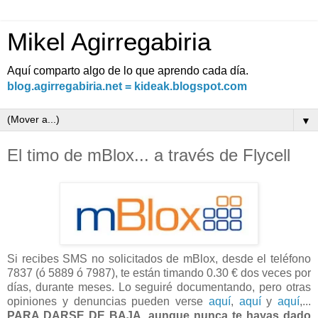
Mikel Agirregabiria
Aquí comparto algo de lo que aprendo cada día.
blog.agirregabiria.net = kideak.blogspot.com
▼
El timo de mBlox... a través de Flycell
Si recibes SMS no solicitados de mBlox, desde el teléfono
7837 (ó 5889 ó 7987), te están timando 0.30 € dos veces por
días, durante meses. Lo seguiré documentando, pero otras
opiniones y denuncias pueden verse
aquí
,
aquí
y
aquí
,...
PARA DARSE DE BAJA, aunque nunca te hayas dado