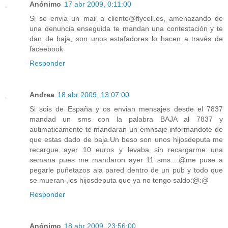
Anónimo
17 abr 2009, 0:11:00
Si se envia un mail a cliente@flycell.es, amenazando de
una denuncia enseguida te mandan una contestación y te
dan de baja, son unos estafadores lo hacen a través de
faceebook
Responder
Andrea
18 abr 2009, 13:07:00
Si sois de España y os envian mensajes desde el 7837
mandad un sms con la palabra BAJA al 7837 y
autimaticamente te mandaran un emnsaje informandote de
que estas dado de baja.Un beso son unos hijosdeputa me
recargue ayer 10 euros y levaba sin recargarme una
semana pues me mandaron ayer 11 sms...:@me puse a
pegarle puñetazos ala pared dentro de un pub y todo que
se mueran ,los hijosdeputa que ya no tengo saldo:@:@
Responder
Anónimo
18 abr 2009, 23:56:00