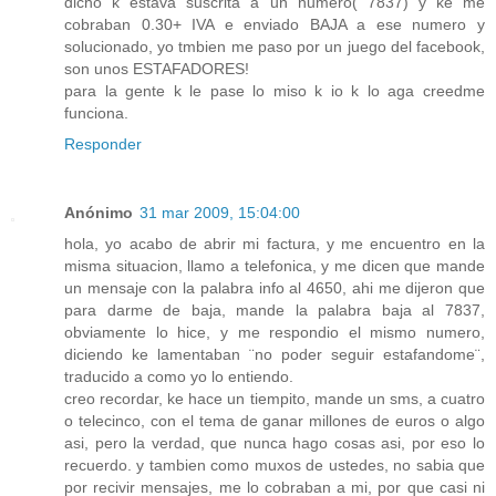
dicho k estava suscrita a un numero( 7837) y ke me
cobraban 0.30+ IVA e enviado BAJA a ese numero y
solucionado, yo tmbien me paso por un juego del facebook,
son unos ESTAFADORES!
para la gente k le pase lo miso k io k lo aga creedme
funciona.
Responder
Anónimo
31 mar 2009, 15:04:00
hola, yo acabo de abrir mi factura, y me encuentro en la
misma situacion, llamo a telefonica, y me dicen que mande
un mensaje con la palabra info al 4650, ahi me dijeron que
para darme de baja, mande la palabra baja al 7837,
obviamente lo hice, y me respondio el mismo numero,
diciendo ke lamentaban ¨no poder seguir estafandome¨,
traducido a como yo lo entiendo.
creo recordar, ke hace un tiempito, mande un sms, a cuatro
o telecinco, con el tema de ganar millones de euros o algo
asi, pero la verdad, que nunca hago cosas asi, por eso lo
recuerdo. y tambien como muxos de ustedes, no sabia que
por recivir mensajes, me lo cobraban a mi, por que casi ni