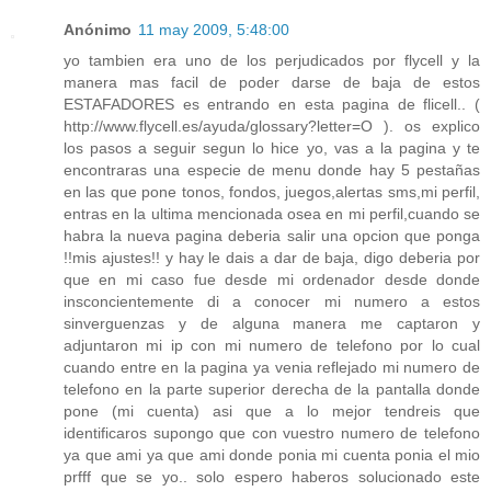
Anónimo
11 may 2009, 5:48:00
yo tambien era uno de los perjudicados por flycell y la
manera mas facil de poder darse de baja de estos
ESTAFADORES es entrando en esta pagina de flicell.. (
http://www.flycell.es/ayuda/glossary?letter=O ). os explico
los pasos a seguir segun lo hice yo, vas a la pagina y te
encontraras una especie de menu donde hay 5 pestañas
en las que pone tonos, fondos, juegos,alertas sms,mi perfil,
entras en la ultima mencionada osea en mi perfil,cuando se
habra la nueva pagina deberia salir una opcion que ponga
!!mis ajustes!! y hay le dais a dar de baja, digo deberia por
que en mi caso fue desde mi ordenador desde donde
insconcientemente di a conocer mi numero a estos
sinverguenzas y de alguna manera me captaron y
adjuntaron mi ip con mi numero de telefono por lo cual
cuando entre en la pagina ya venia reflejado mi numero de
telefono en la parte superior derecha de la pantalla donde
pone (mi cuenta) asi que a lo mejor tendreis que
identificaros supongo que con vuestro numero de telefono
ya que ami ya que ami donde ponia mi cuenta ponia el mio
prfff que se yo.. solo espero haberos solucionado este