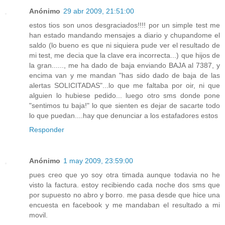
Anónimo
29 abr 2009, 21:51:00
estos tios son unos desgraciados!!!! por un simple test me
han estado mandando mensajes a diario y chupandome el
saldo (lo bueno es que ni siquiera pude ver el resultado de
mi test, me decia que la clave era incorrecta...) que hijos de
la gran......, me ha dado de baja enviando BAJA al 7387, y
encima van y me mandan "has sido dado de baja de las
alertas SOLICITADAS"...lo que me faltaba por oir, ni que
alguien lo hubiese pedido... luego otro sms donde pone
"sentimos tu baja!" lo que sienten es dejar de sacarte todo
lo que puedan....hay que denunciar a los estafadores estos
Responder
Anónimo
1 may 2009, 23:59:00
pues creo que yo soy otra timada aunque todavia no he
visto la factura. estoy recibiendo cada noche dos sms que
por supuesto no abro y borro. me pasa desde que hice una
encuesta en facebook y me mandaban el resultado a mi
movil.