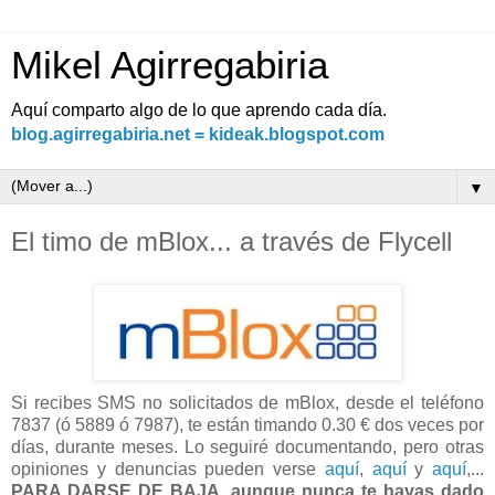
Mikel Agirregabiria
Aquí comparto algo de lo que aprendo cada día.
blog.agirregabiria.net = kideak.blogspot.com
▼
El timo de mBlox... a través de Flycell
Si recibes SMS no solicitados de mBlox, desde el teléfono
7837 (ó 5889 ó 7987), te están timando 0.30 € dos veces por
días, durante meses. Lo seguiré documentando, pero otras
opiniones y denuncias pueden verse
aquí
,
aquí
y
aquí
,...
PARA DARSE DE BAJA, aunque nunca te hayas dado