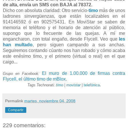
de alta, envía un SMS con BAJA al 78372.
Dicho con absoluta claridad: Otro servicio-
timo
más de unos
ladrones sinvergüenzas, que están localizables en el
914146592 ó en 902575431. En MoviStar se saben de
memoria el teléfono y el horario de atención al público,
supongo que lo frecuente de las quejas. A mí me
engancharon, con total engaño, desde Flycell. Veo que
les
han multado
, pero siguen campando a sus anchas.
Seguiremos contando cúanto nos han robado y cómo acaba
este enésimo timo, y el primero (virtual o real) en el que
caigo...
El muro de 1.00.000 de firmas contra
Grupo en Facebook:
Flycell, el último timo de mBlox
.
.
Tags Technorati:
timo
|
movistar
|
telefónica
Permalink
martes, noviembre 04, 2008
Compartir
229 comentarios: