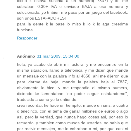
dicho k estava suscrita a un numero( 7837) y ke me
cobraban 0.30+ IVA e enviado BAJA a ese numero y
solucionado, yo tmbien me paso por un juego del facebook,
son unos ESTAFADORES!
para la gente k le pase lo miso k io k lo aga creedme
funciona.
Responder
Anónimo
31 mar 2009, 15:04:00
hola, yo acabo de abrir mi factura, y me encuentro en la
misma situacion, llamo a telefonica, y me dicen que mande
un mensaje con la palabra info al 4650, ahi me dijeron que
para darme de baja, mande la palabra baja al 7837,
obviamente lo hice, y me respondio el mismo numero,
diciendo ke lamentaban ¨no poder seguir estafandome¨,
traducido a como yo lo entiendo.
creo recordar, ke hace un tiempito, mande un sms, a cuatro
o telecinco, con el tema de ganar millones de euros o algo
asi, pero la verdad, que nunca hago cosas asi, por eso lo
recuerdo. y tambien como muxos de ustedes, no sabia que
por recivir mensajes, me lo cobraban a mi, por que casi ni