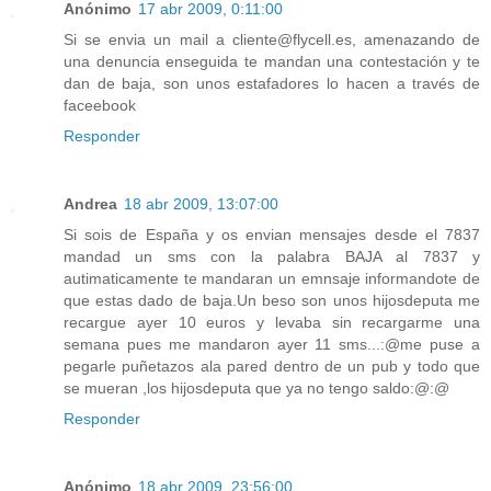
Anónimo
17 abr 2009, 0:11:00
Si se envia un mail a cliente@flycell.es, amenazando de
una denuncia enseguida te mandan una contestación y te
dan de baja, son unos estafadores lo hacen a través de
faceebook
Responder
Andrea
18 abr 2009, 13:07:00
Si sois de España y os envian mensajes desde el 7837
mandad un sms con la palabra BAJA al 7837 y
autimaticamente te mandaran un emnsaje informandote de
que estas dado de baja.Un beso son unos hijosdeputa me
recargue ayer 10 euros y levaba sin recargarme una
semana pues me mandaron ayer 11 sms...:@me puse a
pegarle puñetazos ala pared dentro de un pub y todo que
se mueran ,los hijosdeputa que ya no tengo saldo:@:@
Responder
Anónimo
18 abr 2009, 23:56:00