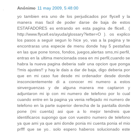
Anónimo
11 may 2009, 5:48:00
yo tambien era uno de los perjudicados por flycell y la
manera mas facil de poder darse de baja de estos
ESTAFADORES es entrando en esta pagina de flicell.. (
http://www.flycell.es/ayuda/glossary?letter=O ). os explico
los pasos a seguir segun lo hice yo, vas a la pagina y te
encontraras una especie de menu donde hay 5 pestañas
en las que pone tonos, fondos, juegos,alertas sms,mi perfil,
entras en la ultima mencionada osea en mi perfil,cuando se
habra la nueva pagina deberia salir una opcion que ponga
!!mis ajustes!! y hay le dais a dar de baja, digo deberia por
que en mi caso fue desde mi ordenador desde donde
insconcientemente di a conocer mi numero a estos
sinverguenzas y de alguna manera me captaron y
adjuntaron mi ip con mi numero de telefono por lo cual
cuando entre en la pagina ya venia reflejado mi numero de
telefono en la parte superior derecha de la pantalla donde
pone (mi cuenta) asi que a lo mejor tendreis que
identificaros supongo que con vuestro numero de telefono
ya que ami ya que ami donde ponia mi cuenta ponia el mio
prfff que se yo.. solo espero haberos solucionado este