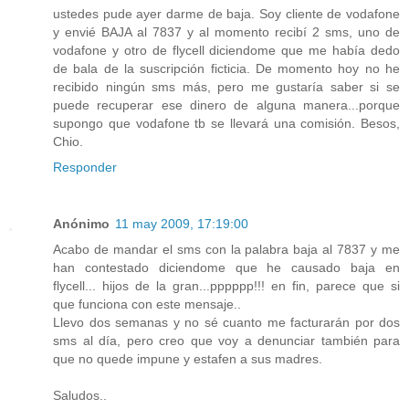
ustedes pude ayer darme de baja. Soy cliente de vodafone
y envié BAJA al 7837 y al momento recibí 2 sms, uno de
vodafone y otro de flycell diciendome que me había dedo
de bala de la suscripción ficticia. De momento hoy no he
recibido ningún sms más, pero me gustaría saber si se
puede recuperar ese dinero de alguna manera...porque
supongo que vodafone tb se llevará una comisión. Besos,
Chio.
Responder
Anónimo
11 may 2009, 17:19:00
Acabo de mandar el sms con la palabra baja al 7837 y me
han contestado diciendome que he causado baja en
flycell... hijos de la gran...pppppp!!! en fin, parece que si
que funciona con este mensaje..
Llevo dos semanas y no sé cuanto me facturarán por dos
sms al día, pero creo que voy a denunciar también para
que no quede impune y estafen a sus madres.
Saludos..