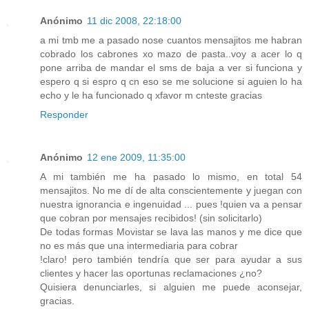
Anónimo
11 dic 2008, 22:18:00
a mi tmb me a pasado nose cuantos mensajitos me habran
cobrado los cabrones xo mazo de pasta..voy a acer lo q
pone arriba de mandar el sms de baja a ver si funciona y
espero q si espro q cn eso se me solucione si aguien lo ha
echo y le ha funcionado q xfavor m cnteste gracias
Responder
Anónimo
12 ene 2009, 11:35:00
A mi también me ha pasado lo mismo, en total 54
mensajitos. No me dí de alta conscientemente y juegan con
nuestra ignorancia e ingenuidad ... pues !quien va a pensar
que cobran por mensajes recibidos! (sin solicitarlo)
De todas formas Movistar se lava las manos y me dice que
no es más que una intermediaria para cobrar
!claro! pero también tendría que ser para ayudar a sus
clientes y hacer las oportunas reclamaciones ¿no?
Quisiera denunciarles, si alguien me puede aconsejar,
gracias.