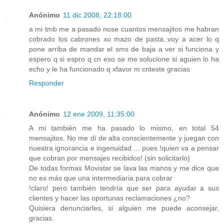
Anónimo
11 dic 2008, 22:18:00
a mi tmb me a pasado nose cuantos mensajitos me habran
cobrado los cabrones xo mazo de pasta..voy a acer lo q
pone arriba de mandar el sms de baja a ver si funciona y
espero q si espro q cn eso se me solucione si aguien lo ha
echo y le ha funcionado q xfavor m cnteste gracias
Responder
Anónimo
12 ene 2009, 11:35:00
A mi también me ha pasado lo mismo, en total 54
mensajitos. No me dí de alta conscientemente y juegan con
nuestra ignorancia e ingenuidad ... pues !quien va a pensar
que cobran por mensajes recibidos! (sin solicitarlo)
De todas formas Movistar se lava las manos y me dice que
no es más que una intermediaria para cobrar
!claro! pero también tendría que ser para ayudar a sus
clientes y hacer las oportunas reclamaciones ¿no?
Quisiera denunciarles, si alguien me puede aconsejar,
gracias.