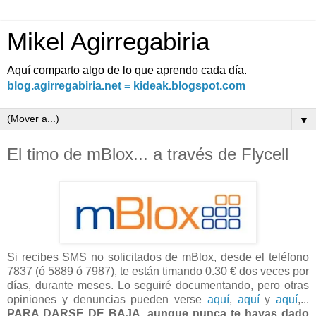
Mikel Agirregabiria
Aquí comparto algo de lo que aprendo cada día.
blog.agirregabiria.net = kideak.blogspot.com
▼
El timo de mBlox... a través de Flycell
Si recibes SMS no solicitados de mBlox, desde el teléfono
7837 (ó 5889 ó 7987), te están timando 0.30 € dos veces por
días, durante meses. Lo seguiré documentando, pero otras
opiniones y denuncias pueden verse
aquí
,
aquí
y
aquí
,...
PARA DARSE DE BAJA, aunque nunca te hayas dado