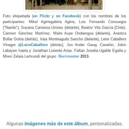
Foto etiquetada (
en Flickr
y
en Facebook
) con los nombres de los
participantes: Mikel Agirregabiria Agirre, Luis Fernando Consuegra
("Nando"), Susana Carranza Urones (delante), Beatriz Vila García (Chile),
Carmen Sánchez Martínez, Maite Axpe Orobengoa (delante), Arantza
Bollar Goitia (detrás), Iraia Monteagudo Sancho (delante), Leire Caballero
Vinagre
@
LeireCaballero
(detrás), Jon Ander Garay Canelón, Jokin
Labayen Iraeta y Jonathan Loriente Arias. Faltan Joseba Ugalde Egaña y
.
Miren Zelaia Lertxundi del grupo
Berrimaster
2013
Algunas
imágenes más de este álbum
, personalizadas.