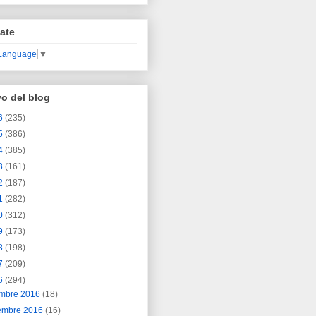
ate
 Language
▼
vo del blog
6
(235)
5
(386)
4
(385)
3
(161)
2
(187)
1
(282)
0
(312)
9
(173)
8
(198)
7
(209)
6
(294)
embre 2016
(18)
embre 2016
(16)