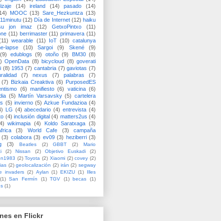
izaje
(14)
ireland
(14)
pasado
(14)
14)
MOOC
(13)
Sare_Hezkuntza
(13)
11minutu
(12)
Día de Internet
(12)
haiku
su jon imaz
(12)
GetxoPintxo
(11)
one
(11)
berrimaster
(11)
primavera
(11)
(11)
wearable
(11)
IoT
(10)
catalunya
me-lapse
(10)
Sargoi
(9)
Skené
(9)
(9)
edublogs
(9)
otoño
(9)
BM30
(8)
)
OpenData
(8)
bicycloud
(8)
goverati
i
(8)
1953
(7)
cantabria
(7)
gaviotas
(7)
uralidad
(7)
nexus
(7)
palabras
(7)
(7)
Bizkaia Creaktiva
(6)
PurposedES
entismo
(6)
manifiesto
(6)
vaticina
(6)
dia
(5)
Martín Varsavsky
(5)
cartelera
ss
(5)
invierno
(5)
Azkue Fundazioa
(4)
4)
LG
(4)
abecedario
(4)
entrevista
(4)
to
(4)
inclusión digital
(4)
matters2us
(4)
4)
wikimapia
(4)
Koldo Saratxaga
(3)
frica
(3)
World Cafe
(3)
campaña
(3)
colabora
(3)
ev09
(3)
heziberri
(3)
g
(3)
Beatles
(2)
GBBT
(2)
Mario
i
(2)
Nissan
(2)
Objetivo Euskadi
(2)
ón1983
(2)
Toyota
(2)
Xiaomi
(2)
covey
(2)
ias
(2)
geolocalización
(2)
irán
(2)
segway
e invaders
(2)
Aylan
(1)
EKIZU
(1)
Illes
(1)
San Fermín
(1)
TGV
(1)
becas
(1)
es
(1)
nes en Flickr