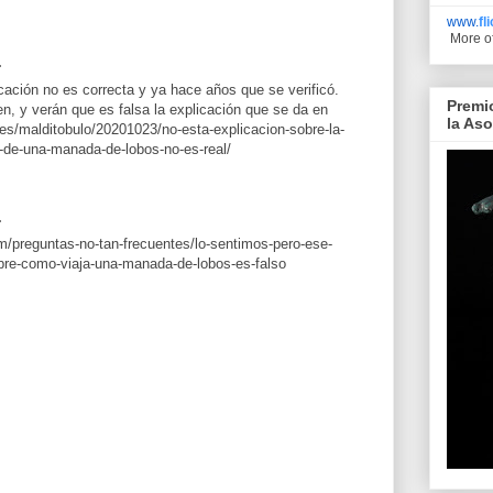
www.
fl
More o
.
ación no es correcta y ya hace años que se verificó.
Premi
n, y verán que es falsa la explicación que se da en
la As
a.es/malditobulo/20201023/no-esta-explicacion-sobre-la-
-de-una-manada-de-lobos-no-es-real/
.
m/preguntas-no-tan-frecuentes/lo-sentimos-pero-ese-
obre-como-viaja-una-manada-de-lobos-es-falso