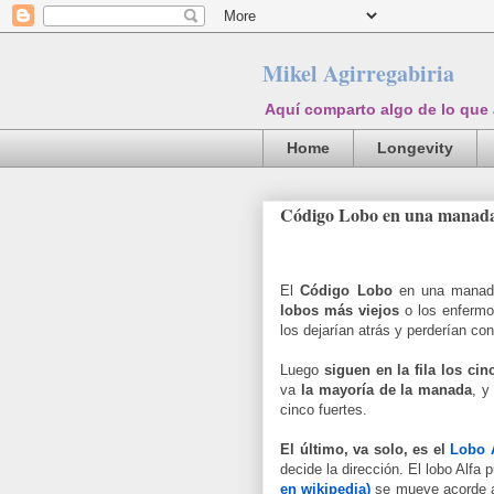
Mikel Agirregabiria
Aquí comparto algo de lo que
Home
Longevity
Código Lobo en una manad
El
Código Lobo
en una manada
lobos más viejos
o los enfermos
los dejarían atrás y perderían co
Luego
siguen en la fila los ci
va
la mayoría de la manada
, y
cinco fuertes.
El último, va solo, es el
Lobo 
decide la dirección. El lobo Alf
en wikipedia)
se mueve acorde a