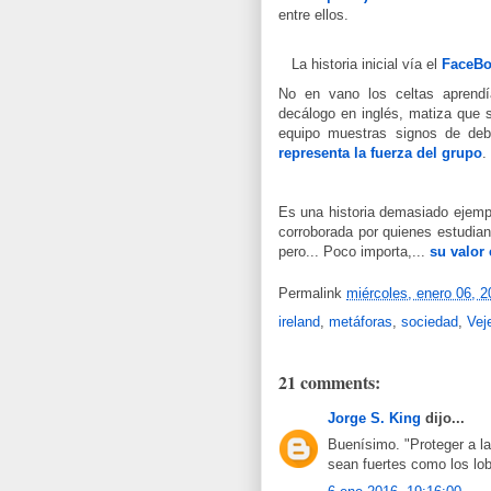
entre ellos.
La historia inicial vía el
FaceBo
No en vano los celtas aprend
decálogo en inglés, matiza que 
equipo muestras signos de deb
representa la fuerza del grupo
.
Es una historia demasiado ejemp
corroborada por quienes estudia
pero... Poco importa,...
su valor
Permalink
miércoles, enero 06, 2
ireland
,
metáforas
,
sociedad
,
Vej
21 comments:
Jorge S. King
dijo...
Buenísimo. "Proteger a la
sean fuertes como los lob