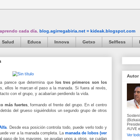
 aprendo cada día.
blog.agirregabiria.net = kideak.blogspot.com
Salud
Educa
Innova
Getxo
Selfless
a
Autor
 parece que determina que
los tres primeros son los
, ellos le marcan el paso a la manada. Si fuera al revés,
ntacto con el grupo, y acabarían perdiendo la vida.
nco más fuertes
, formando el frente del grupo. En el centro
 detrás del grueso siguiéndolos un segundo grupo de otros
Sosteni
(Bizkaia
Preside
Alfa
. Desde esa posición controla todo, puede verlo todo y
AUVE en
a puede ver a la manada completa. La
manada de lobos (ver
Ver todo
l paso de los mayores, se ayudan unos a otros, se cuidan