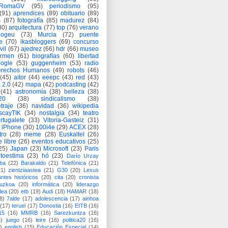
eRomaGV
(95)
periodismo
(95)
(91)
aprendices
(89)
obituario
(89)
s
(87)
fotografía
(85)
madurez
(84)
80)
arquitectura
(77)
top
(76)
verano
logeu
(73)
Murcia
(72)
puente
e
(70)
ikasbloggers
(69)
concurso
vil
(67)
ajedrez
(66)
hdr
(66)
museo
armen
(61)
biografías
(60)
libertad
ogle
(53)
guggenheim
(53)
radio
rechos Humanos
(49)
robots
(46)
(45)
aitor
(44)
eeepc
(43)
red
(43)
 2.0
(42)
mapa
(42)
podcasting
(42)
(41)
astronomía
(38)
belleza
(38)
a20
(38)
sindicalismo
(38)
traje
(36)
navidad
(36)
wikipedia
scayTIK
(34)
nostalgia
(34)
teatro
rtugalete
(33)
Vitoria-Gasteiz
(31)
iPhone
(30)
100i4e
(29)
ACEX
(28)
tro
(28)
meme
(28)
Euskaltel
(26)
e libre
(26)
eventos educativos
(25)
25)
Japan
(23)
Microsoft
(23)
Paris
toestima
(23)
hó
(23)
Darío Urzay
ba
(22)
Barakaldo
(21)
Telefónica
(21)
21)
zientziaastea
(21)
G30
(20)
Lexus
ntes históricos
(20)
cita
(20)
cronista
puzkoa
(20)
informática
(20)
liderazgo
dea
(20)
etb
(19)
Audi
(18)
HAMAR
(18)
8)
7alde
(17)
adolescencia
(17)
ainhoa
(17)
teruel
(17)
Donostia
(16)
EITB
(16)
15
(16)
MMRB
(16)
Sarezkuntza
(16)
6)
juego
(16)
leire
(16)
politica20
(16)
)
english
(15)
Educación Especial
(14)