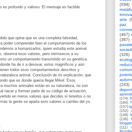
(594)
do es profundo y valioso. El mensaje es factible.
metáf
innova
arte
(
paz
conme
(467)
ndido que opina que es una completa falsedad,
(387)
ra poder comprender bien el comportamiento de los
pasat
ndemos a humanizarlos, quien estudia este animal
socie
, observa esos valores, pero intrínsecos a su
(328)
omo un comportamiento transmitido en su genética.
ecolog
donde ha de ir a desovar, estos magníficos y aún
reduca
comun
ienen todos esos comportamientos descritos y
juvent
naturaleza animal. Conclusión de mi explicación, que
autorr
iendo que es donde quería llegar Mikel. Esos
(243)
a muchos animales están en su naturaleza, no son
deport
 al nacer y forman parte de su código de actuación,
aprendi
ertido en meros valores que decides si tenerlos o no
(174)
f
más la gente se aparta esto valores a cambio del yo.
(164)
(157)
i
(152)
(149)
f
(136)
blogger
.
(111)
filosofía