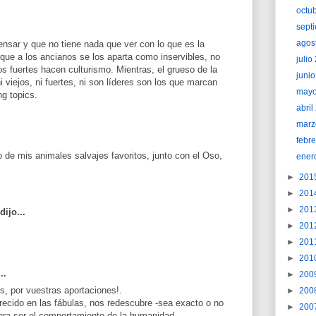
octu
sept
agos
nsar y que no tiene nada que ver con lo que es la
que a los ancianos se los aparta como inservibles, no
juli
os fuertes hacen culturismo. Mientras, el grueso de la
juni
 viejos, ni fuertes, ni son líderes son los que marcan
may
ng topics.
abri
marz
febr
 de mis animales salvajes favoritos, junto con el Oso,
ener
►
201
►
201
►
201
dijo...
►
201
►
201
►
201
..
►
200
s, por vuestras aportaciones!.
►
200
recido en las fábulas, nos redescubre -sea exacto o no
►
200
iera ser el comportamiento de la humanidad.