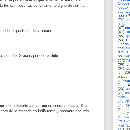
e lucha por su familia, que solamente mata para
Clubd
de los cannidos. Es sencillamente digno de admirar
kideak
cuento
apple
(
(74)
b
colgant
(67)
mó
bo todo lo que teme de si mismo
(64)
c
(55)
go
(53)
De
juegos
escuela
tertulia
do sentido. Gracias por compartirlo.
politik
cortome
(36)
Bi
(34)
po
fon
(30)
encuen
softwar
fútbol
(
(23)
au
(22)
ara
moda
(
(20)
apu
(20)
gi
rma cómo debería actuar una sociedad solidaria. Sea
(20)
ubi
iento de la manada es indiferente y bastante absurdo
Leioa
(1
(17)
kfe
ICOT20
iPad
(1
15M
(15