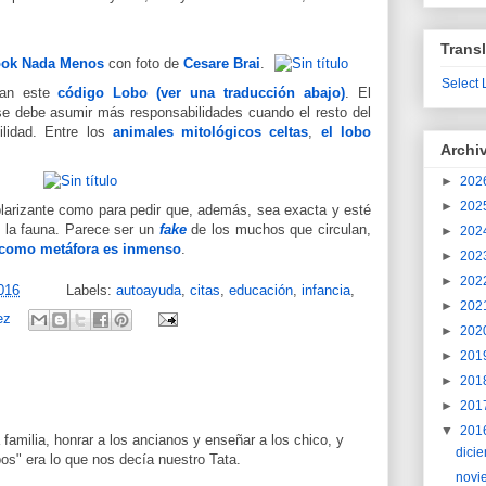
Transl
ok Nada Menos
con foto de
Cesare Brai
.
Select
ían este
código Lobo (ver una traducción abajo)
. El
se debe asumir más responsabilidades cuando el resto del
ilidad. Entre los
animales mitológicos celtas
,
el lobo
Archi
►
202
►
202
larizante como para pedir que, además, sea exacta y esté
n la fauna. Parece ser un
fake
de los muchos que circulan,
►
202
 como metáfora es inmenso
.
►
202
►
202
016
Labels:
autoayuda
,
citas
,
educación
,
infancia
,
►
202
ez
►
202
►
201
►
201
►
201
▼
201
 familia, honrar a los ancianos y enseñar a los chico, y
dici
os" era lo que nos decía nuestro Tata.
novi