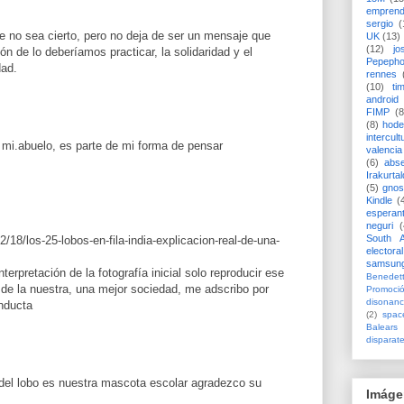
emprend
sergio
(
e no sea cierto, pero no deja de ser un mensaje que
UK
(13)
(12)
jo
n de lo deberíamos practicar, la solidaridad y el
Pepeph
dad.
rennes
(10)
ti
android
FIMP
(8
(8)
hode
intercult
 mi.abuelo, es parte de mi forma de pensar
valencia
(6)
abs
Irakurtal
(5)
gno
Kindle
(
esperan
neguri
(
South A
/18/los-25-lobos-en-fila-india-explicacion-real-de-una-
electoral
samsun
terpretación de la fotografía inicial solo reproducir ese
Benedett
de la nuestra, una mejor sociedad, me adscribo por
Promoci
disonanc
onducta
(2)
spac
Balears
disparat
 del lobo es nuestra mascota escolar agradezco su
Imáge