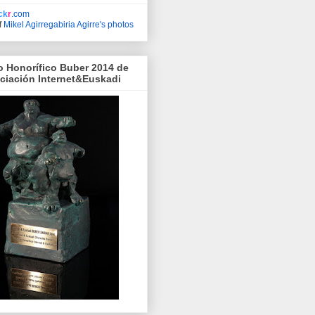
ick
r
.com
f
Mikel Agirregabiria Agirre's photos
o Honorífico Buber 2014 de
ociación Internet&Euskadi