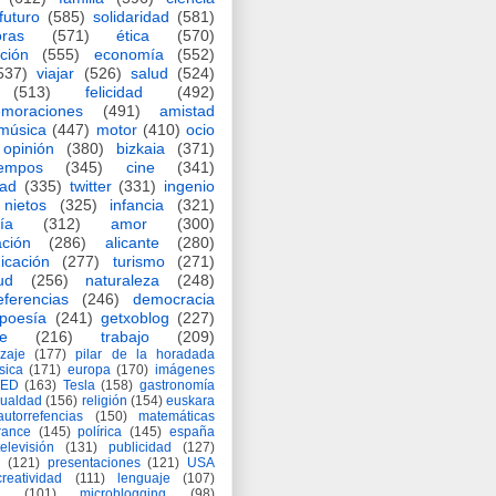
futuro
(585)
solidaridad
(581)
oras
(571)
ética
(570)
ción
(555)
economía
(552)
537)
viajar
(526)
salud
(524)
(513)
felicidad
(492)
moraciones
(491)
amistad
música
(447)
motor
(410)
ocio
opinión
(380)
bizkaia
(371)
iempos
(345)
cine
(341)
dad
(335)
twitter
(331)
ingenio
nietos
(325)
infancia
(321)
ía
(312)
amor
(300)
ción
(286)
alicante
(280)
icación
(277)
turismo
(271)
ud
(256)
naturaleza
(248)
eferencias
(246)
democracia
poesía
(241)
getxoblog
(227)
e
(216)
trabajo
(209)
zaje
(177)
pilar de la horadada
ísica
(171)
europa
(170)
imágenes
TED
(163)
Tesla
(158)
gastronomía
gualdad
(156)
religión
(154)
euskara
autorrefencias
(150)
matemáticas
rance
(145)
polírica
(145)
españa
televisión
(131)
publicidad
(127)
(121)
presentaciones
(121)
USA
creatividad
(111)
lenguaje
(107)
(101)
microblogging
(98)