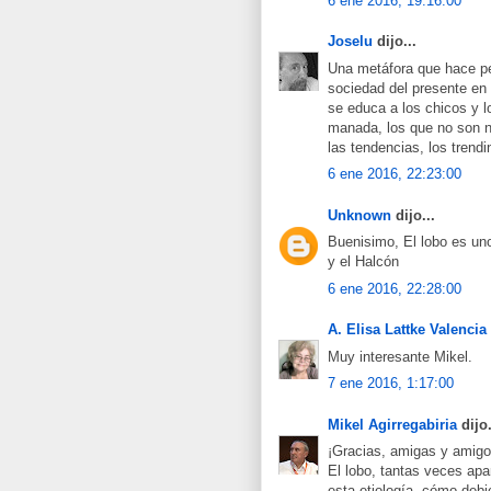
6 ene 2016, 19:16:00
Joselu
dijo...
Una metáfora que hace pe
sociedad del presente en 
se educa a los chicos y l
manada, los que no son ni
las tendencias, los trendi
6 ene 2016, 22:23:00
Unknown
dijo...
Buenisimo, El lobo es uno
y el Halcón
6 ene 2016, 22:28:00
A. Elisa Lattke Valencia
Muy interesante Mikel.
7 ene 2016, 1:17:00
Mikel Agirregabiria
dijo.
¡Gracias, amigas y amigo
El lobo, tantas veces apa
esta etiología, cómo deb