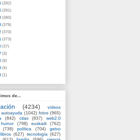
6
(392)
5
(391)
4
(380)
3
(379)
2
(370)
1
(373)
0
(37)
7
(3)
0
(9)
9
(4)
3
(1)
imos de...
ación
(4234)
vídeos
autoayuda
(1042)
fotos
(965)
a
(842)
citas
(837)
web2.0
humor
(798)
euskadi
(762)
(738)
política
(704)
getxo
libros
(627)
tecnología
(627)
(612)
familia
(596)
ciencia