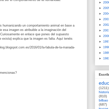
►
200
►
200
►
200
►
200
►
200
s humanizando un comportamiento animal en base a
de esa imagen es atribuible a la imaginación del
►
200
d. Curiosamente en enlace que pones del supuesto
►
200
 exista) explica que la imagen es falta. Aquí tenéis
►
199
blog.blogspot.com.es/2016/01/la-fabula-de-la-manada-
►
199
►
198
►
198
o mencionas?
Escrib
educ
(1211)
histori
(810)
bilbao
(687)
trucos