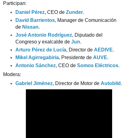
Participan:
Daniel Pérez
, CEO de 
Zunder
.
David Barrientos
, Manager de Comunicación 
de 
Nissan
.
José Antonio Rodríguez
, Diputado del 
Congreso y exalcalde de 
Jun
.
Arturo Pérez de Lucía
, Director de 
AEDIVE
.
Mikel Agirregabiria
, Presidente de 
AUVE
.
Antonio Sánchez
, CEO de 
Somos Eléctricos
.
Modera:
Gabriel Jiménez
, Director de Motor de 
Autobild
.