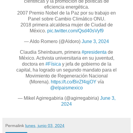
científicas y la promoción de políticas de
eficiencia energética.
2007 Premio Nobel de la Paz por su trabajo en
Panel sobre Cambio Climático ONU.
2018 primera alcaldesa mujer de Ciudad de
México.
pic.twitter.com/Qsd40sVyf9
— Aldo Romero (@Aldoro)
June 3, 2024
Claudia Sheinbaum, primera
#presidenta
de
México. Activista universitaria en su juventud,
doctora en
#Física
y jefa de gobierno de la
capital, ha logrado un segundo mandato para el
Movimiento de Regeneración Nacional
(Morena).
https://t.co/BirZf4qjOY
vía
@elpaismexico
— Mikel Agirregabiria (@agirregabiria)
June 3,
2024
Permalink
lunes, junio 03, 2024