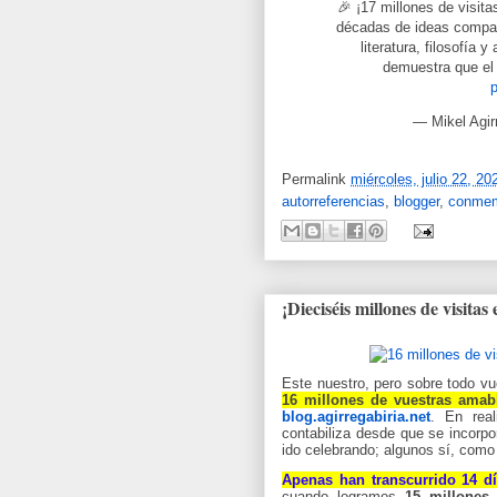
🎉 ¡17 millones de visit
décadas de ideas comparti
literatura, filosofía
demuestra que el
p
— Mikel Agirr
Permalink
miércoles, julio 22, 20
autorreferencias
,
blogger
,
conmem
¡Dieciséis millones de visitas
Este nuestro, pero sobre todo v
16
millones de vuestras amabl
blog.agirregabiria.net
.
En rea
contabiliza desde que se incorpo
ido celebrando; algunos sí, com
Apenas han transcurrido 14 
cuando logramos
15 millones