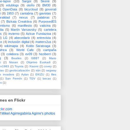
me-lapse
(10)
Sargoi
(9)
Skené
(9)
(9)
edublogs
(9)
otoño
(9)
BM30
(8)
)
OpenData
(8)
bicycloud
(8)
goverati
i
(8)
1953
(7)
cantabria
(7)
gaviotas
(7)
uralidad
(7)
nexus
(7)
palabras
(7)
(7)
Bizkaia Creaktiva
(6)
PurposedES
entismo
(6)
manifiesto
(6)
vaticina
(6)
dia
(5)
Martín Varsavsky
(5)
cartelera
ss
(5)
invierno
(5)
Azkue Fundazioa
(4)
4)
LG
(4)
abecedario
(4)
entrevista
(4)
to
(4)
inclusión digital
(4)
matters2us
(4)
4)
wikimapia
(4)
Koldo Saratxaga
(3)
frica
(3)
World Cafe
(3)
campaña
(3)
colabora
(3)
ev09
(3)
heziberri
(3)
g
(3)
Beatles
(2)
GBBT
(2)
Mario
i
(2)
Nissan
(2)
Objetivo Euskadi
(2)
ón1983
(2)
Toyota
(2)
Xiaomi
(2)
covey
(2)
ias
(2)
geolocalización
(2)
irán
(2)
segway
e invaders
(2)
Aylan
(1)
EKIZU
(1)
Illes
(1)
San Fermín
(1)
TGV
(1)
becas
(1)
es
(1)
nes en Flickr
ick
r
.com
f
Mikel Agirregabiria Agirre's photos