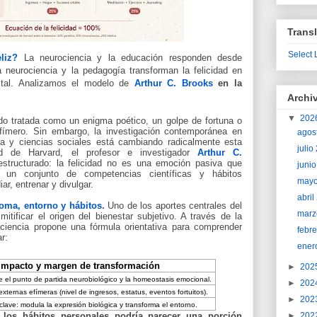
Transl
Select
liz?
La neurociencia y la educación responden desde
neurociencia y la pedagogía transforman la felicidad en
vital. Analizamos el modelo de
Arthur C. Brooks
en la
Archi
▼
202
sido tratada como un enigma poético, un golpe de fortuna o
ímero. Sin embargo, la investigación contemporánea en
agos
iva y ciencias sociales está cambiando radicalmente esta
juli
ad de Harvard, el profesor e investigador
Arthur C.
tructurado: la felicidad no es una emoción pasiva que
juni
 un conjunto de competencias científicas y hábitos
may
r, entrenar y divulgar.
abri
noma, entorno y hábitos.
Uno de los aportes centrales del
marz
itificar el origen del bienestar subjetivo. A través de la
 ciencia propone una fórmula orientativa para comprender
febr
r:
ener
Impacto y margen de transformación
►
202
 el punto de partida neurobiológico y la homeostasis emocional.
►
202
externas efímeras (nivel de ingresos, estatus, eventos fortuitos).
►
202
lave: modula la expresión biológica y transforma el entorno.
►
202
los hábitos personales podría parecer una porción