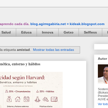
 aprendo cada día.
blog.agirregabiria.net = kideak.blogspot.com
Salud
Educa
Innova
Getxo
Selfless
la etiqueta
amistad
.
Mostrar todas las entradas
Autor
nética, entorno y hábitos
Sosteni
(Bizkaia
Preside
AUVE en
Ver todo