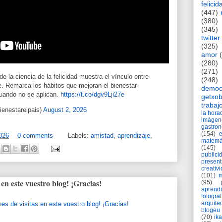
felicid
(447)
(380)
(345)
twitter
(325)
amor
(280)
(271)
de la ciencia de la felicidad muestra el vínculo entre
(248)
aje. Remarca los hábitos que mejoran el bienestar
democ
uando no se aplican.
https://t.co/dgv9Lji27e
getxob
trabaj
enestarelpais)
August 2, 2026
la hor
imágen
gastro
(154)
026
0 comments
Labels:
amistad
,
aprendizaje
,
matemá
(145)
publici
present
creativ
(101)
m
s en este vuestro blog! ¡Gracias!
(95)
aprend
fotograf
arquite
blogeu
(70)
ik