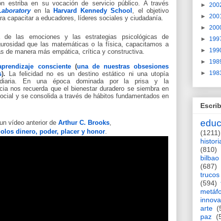
ón estriba en su vocación de servicio público. A través
►
200
aboratory
en la
Harvard Kennedy School
, el objetivo
►
200
para capacitar a educadores, líderes sociales y ciudadanía.
►
200
a de las emociones y las estrategias psicológicas de
►
199
gurosidad que las matemáticas o la física, capacitamos a
►
199
as de manera más empática, crítica y constructiva.
►
198
prendizaje consciente
(
una de nuestras obsesiones
►
198
s
).
La felicidad no es un destino estático ni una utopía
iaria. En una época dominada por la prisa y la
encia nos recuerda que el bienestar duradero se siembra en
o social y se consolida a través de hábitos fundamentados en
Escrib
educ
n vídeo anterior de
Arthur C. Brooks
,
dolos dinero, poder, placer y honor
.
(1211)
histori
(810)
bilbao
(687)
trucos
(594)
metáf
innova
arte
(
paz
(