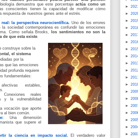
obiología demuestra que este porcentaje
actúa como un
►
202
nas conscientes tienen la capacidad de modificar cómo
a respuesta de nuestros genes ante el estrés.
►
202
►
201
 real: la perspectiva neurocientífica.
Uno de los errores
 la sociedad contemporánea es confundir las emociones
►
201
misma. Como señala Brooks,
los sentimientos no son la
►
201
ia de que esta existe
.
►
201
 construye sobre la
►
201
ontal, el sistema
►
201
iadas por la
►
201
ras que las emociones
►
201
cidad profunda requiere
res fundamentales:
►
201
►
201
ectivas estables,
s.
►
200
Conexiones reales
►
200
 y la vulnerabilidad
►
200
 vocación que aporte
►
200
va al bien común.
e:
Una dimensión
►
200
humanista que supere el
►
200
►
200
rtir la ciencia en impacto social.
El verdadero valor