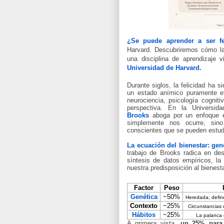
¿Se puede a
prender a ser fe
Harvard.
Descubriremos cómo la 
una disciplina de aprendizaje 
Universidad de Harvard
.
Durante siglos, la felicidad ha 
un estado anímico puramente ef
neurociencia, psicología cognit
perspectiva. En la Universid
Brooks
aboga por un enfoque es
simplemente nos ocurre, sino
conscientes que se pueden estudia
La ecuación del bienestar: ge
trabajo de Brooks radica en desm
síntesis de datos empíricos, la
nuestra predisposición al bienesta
Factor
Peso
Genética
~50%
Heredada; define
Contexto
~25%
Circunstancias 
Hábitos
~25%
La palanca c
A primera vista,
un 25% para 