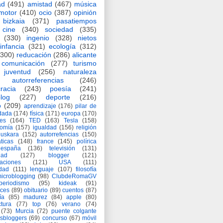
ad
(491)
amistad
(467)
música
motor
(410)
ocio
(387)
opinión
bizkaia
(371)
pasatiempos
cine
(340)
sociedad
(335)
(330)
ingenio
(328)
nietos
infancia
(321)
ecología
(312)
(300)
reducación
(286)
alicante
comunicación
(277)
turismo
juventud
(256)
naturaleza
autorreferencias
(246)
racia
(243)
poesía
(241)
log
(227)
deporte
(216)
o
(209)
aprendizaje
(176)
pilar de
adada
(174)
física
(171)
europa
(170)
es
(164)
TED
(163)
Tesla
(158)
nomía
(157)
igualdad
(156)
religión
euskara
(152)
autorrefencias
(150)
ticas
(148)
france
(145)
polírica
españa
(136)
televisión
(131)
dad
(127)
blogger
(121)
aciones
(121)
USA
(111)
idad
(111)
lenguaje
(107)
filosofía
icroblogging
(98)
ClubdeRomaGV
periodismo
(95)
kideak
(91)
ices
(89)
obituario
(89)
cuentos
(87)
ía
(85)
madurez
(84)
apple
(80)
ctura
(77)
top
(76)
verano
(74)
(73)
Murcia
(72)
puente colgante
asbloggers
(69)
concurso
(67)
móvil