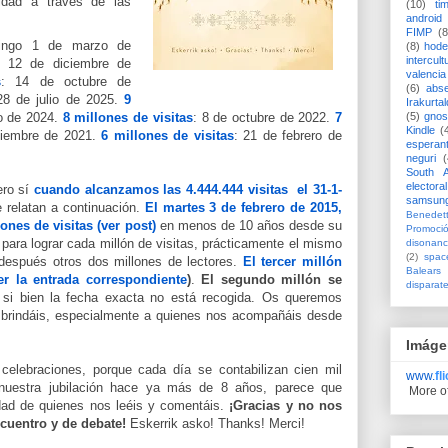
idad a través de las
(10)
ti
android
FIMP
(8
ingo 1 de marzo de
(8)
hode
intercult
12 de diciembre de
valencia
s
: 14 de octubre de
(6)
abs
28 de julio de 2025.
9
Irakurtal
(5)
gno
 de 2024.
8 millones de visitas
: 8 de octubre de 2022.
7
Kindle
(
tiembre de 2021.
6 millones de visitas
: 21 de febrero de
esperan
neguri
(
South A
electoral
ero sí
cuando alcanzamos las 4.444.444 visitas el 31-1-
samsun
e relatan a continuación.
El martes 3 de febrero de 2015,
Benedett
nes de visitas (ver post)
en menos de 10 años desde su
Promoci
para lograr cada millón de visitas, prácticamente el mismo
disonanc
(2)
spac
 después otros dos millones de lectores.
El tercer millón
Balears
er la entrada correspondiente
)
.
El segundo millón se
disparat
 si bien la fecha exacta no está recogida. Os queremos
 brindáis, especialmente a quienes nos acompañáis desde
Imáge
celebraciones, porque cada día se contabilizan cien mil
www.
fl
nuestra jubilación hace ya más de 8 años, parece que
More o
dad de quienes nos leéis y comentáis.
¡Gracias y no nos
ncuentro y de debate!
Eskerrik asko! Thanks! Merci!