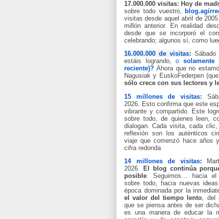
17.000.000 visitas: Hoy de mad
sobre todo vuestro,
blog.agirre
visitas desde aquel abril de 200
millón anterior.
En realidad des
desde que se incorporó el con
celebrando; algunos sí, como lu
16.000.000
de visitas
:
Sábado 
estáis logrando,
o
solamente 
reciente)?
Ahora que no estamos
Nagusiak y EuskoFederpen
(que
sólo crece con sus lectores y l
15 millones de visitas
:
Sáb
2026
.
Esto confirma que este espa
vibrante y compartido.
Este logr
sobre todo, de quienes leen, 
dialogan. Cada visita, cada clic
reflexión son los auténticos ci
viaje que comenzó hace años y
cifra redonda
14 millones de visitas
:
Mart
2026.
El blog continúa porqu
posible
.
Seguimos… hacia el 
sobre todo, hacia nuevas idea
época dominada por la inmedia
el valor del tiempo lento
, del 
que se piensa antes de ser dicha
es una manera de educar la mi