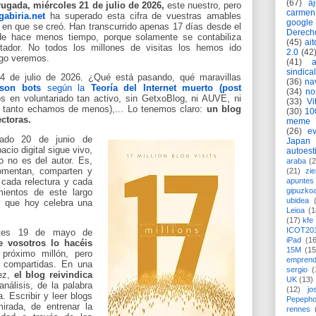
(67)
a
rugada, miércoles 21 de julio de 2026,
este nuestro, pero
carmen
gabiria.net
ha superado esta cifra de vuestras amables
google
5 en que se creó
. Han transcurrido apenas 17 días desde el
Derech
de hace menos tiempo, porque solamente se contabiliza
(45)
ait
tador.
No todos los millones de visitas los hemos ido
2.0
(42
ego veremos.
(41)
sindica
4 de julio de 2026
.
¿Qué está pasando, qué maravillas
(36)
na
son bots
según la
Teoría del Internet muerto (post
(34)
no
 en voluntariado tan activo, sin
GetxoBlog, ni AUVE, ni
(33)
Vi
 tanto echamos de menos),... Lo tenemos claro:
un blog
(30)
10
ectoras.
meme
(26)
ev
ado 20 de junio de
Japan
cio digital sigue vivo,
autoest
o no es del autor. Es,
araba
(2
comentan, comparten y
(21)
zie
apuntes 
, cada
relectura y cada
gipuzko
mientos de este largo
ubidea
 que hoy celebra una
Leioa
(1
(17)
kfe
ICOT20
es 19 de mayo de
iPad
(1
e vosotros lo hacéis
15M
(15
próximo millón, pero
emprend
s compartidas.
En una
sergio
(
tez,
el blog reivindica
UK
(13)
análisis, de la palabra
(12)
jo
. Escribir y leer blogs
Pepeph
rada, de entrenar la
rennes