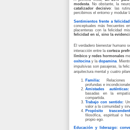
modesta
. No obstante, la neur
catalizador decisivo
: las ruti
percibimos el entorno y modular l
Sentimientos frente a felicidad
conceptuales más frecuentes en
placenteras con la felicidad 
felicidad en sí, sino la evidenc
El verdadero bienestar humano se
interacción entre la
corteza prefr
límbico y redes hormonales
med
oxitocina
y la
dopamina
. Mient
impulsivas son pasajeras, la feli
arquitectura mental y cuatro pila
Familia:
Relaciones af
profundas e incondicionale
Amistades auténticas:
basadas en la empatía
compartida.
Trabajo con sentido:
Una
valor a la comunidad y sir
Propósito trascendent
filosófica, espiritual o 
propio ego.
Educación y liderazgo: conve