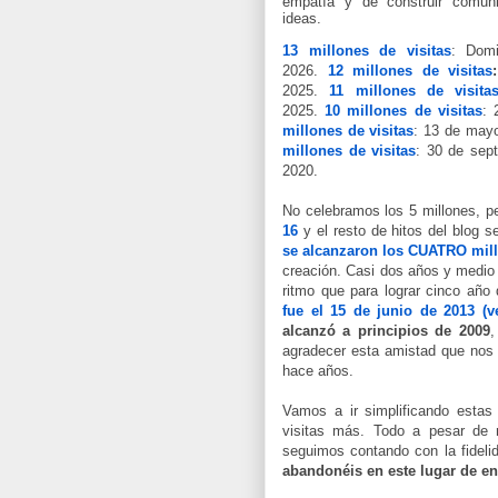
empatía y de construir comun
ideas.
13 millones de visitas
: Dom
2026.
12 millones de visitas
:
2025.
11 millones de visita
2025.
10 millones de visitas
: 
millones de visitas
: 13
de mayo
millones de visitas
: 30 de sep
2020.
No celebramos los 5 millones, p
16
y el resto de hitos del blog s
se alcanzaron los CUATRO millo
creación. Casi dos años y medio 
ritmo que para lograr cinco año
fue el 15 de junio de 2013 (v
alcanzó a principios de 2009
,
agradecer esta amistad que nos
hace años.
Vamos a ir simplificando estas 
visitas más. Todo a pesar de 
seguimos contando con la fideli
abandonéis en este lugar de e