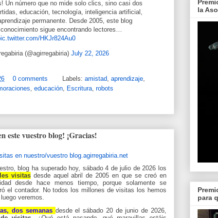
Premi
as! Un número que no mide solo clics, sino casi dos
la As
das, educación, tecnología, inteligencia artificial,
 y aprendizaje permanente. Desde 2005, este blog
 conocimiento sigue encontrando lectores…
ic.twitter.com/HKJr824Au0
egabiria (@agirregabiria)
July 22, 2026
26
0 comments
Labels:
amistad
,
aprendizaje
,
oraciones
,
educación
,
Escritura
,
robots
 en este vuestro blog! ¡Gracias!
uestro, blog ha superado
hoy, sábado 4 de julio de 2026 los
es visitas
desde aquel abril de 2005 en que se creó en
lidad desde hace menos tiempo, porque solamente se
Premi
ró el contador.
No todos los millones de visitas los hemos
o luego veremos.
para 
días, dos semanas
desde el sábado 20 de junio de 2026,
 de visitas.
¿Qué está pasando, qué maravillas estáis