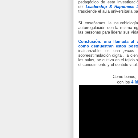
pedagógico de esta investigaci
del
Leadership & Happiness L
trasciende el aula universitaria 
Si enseñamos la neurobiologí
autorregulación con la misma ri
las personas para liderar sus vid
Conclusión: una llamada al a
como demuestran estos post
inalcanzable; es una
praxis
d
sobreestimulación digital, la ci
las aulas, se cultiva en el tejid
el conocimiento y el sentido vital.
Como bonus, u
con los
4 í