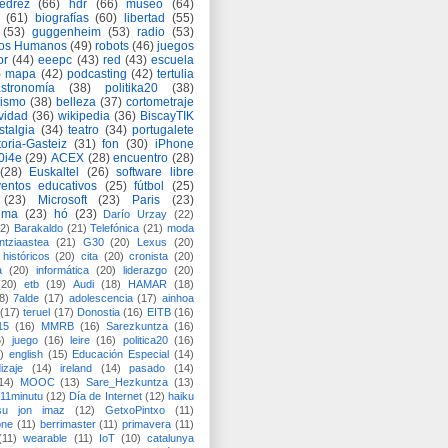
jedrez
(66)
hdr
(66)
museo
(64)
(61)
biografías
(60)
libertad
(55)
(53)
guggenheim
(53)
radio
(53)
os Humanos
(49)
robots
(46)
juegos
or
(44)
eeepc
(43)
red
(43)
escuela
)
mapa
(42)
podcasting
(42)
tertulia
astronomía
(38)
politika20
(38)
lismo
(38)
belleza
(37)
cortometraje
vidad
(36)
wikipedia
(36)
BiscayTIK
stalgia
(34)
teatro
(34)
portugalete
toria-Gasteiz
(31)
fon
(30)
iPhone
0i4e
(29)
ACEX
(28)
encuentro
(28)
(28)
Euskaltel
(26)
software libre
entos educativos
(25)
fútbol
(25)
(23)
Microsoft
(23)
Paris
(23)
ima
(23)
hó
(23)
Darío Urzay
(22)
2)
Barakaldo
(21)
Telefónica
(21)
moda
ntziaastea
(21)
G30
(20)
Lexus
(20)
históricos
(20)
cita
(20)
cronista
(20)
a
(20)
informática
(20)
liderazgo
(20)
(20)
etb
(19)
Audi
(18)
HAMAR
(18)
8)
7alde
(17)
adolescencia
(17)
ainhoa
(17)
teruel
(17)
Donostia
(16)
EITB
(16)
15
(16)
MMRB
(16)
Sarezkuntza
(16)
6)
juego
(16)
leire
(16)
politica20
(16)
)
english
(15)
Educación Especial
(14)
izaje
(14)
ireland
(14)
pasado
(14)
14)
MOOC
(13)
Sare_Hezkuntza
(13)
11minutu
(12)
Día de Internet
(12)
haiku
su jon imaz
(12)
GetxoPintxo
(11)
one
(11)
berrimaster
(11)
primavera
(11)
(11)
wearable
(11)
IoT
(10)
catalunya