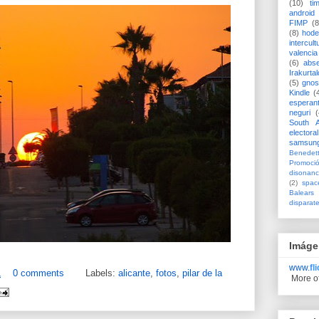
(10)
ti
android
FIMP
(8
(8)
hode
intercult
valencia
(6)
abs
Irakurtal
(5)
gno
Kindle
(
esperan
neguri
(
South A
electoral
samsun
Benedett
Promoci
disonanc
(2)
spac
Balears
disparat
Imáge
www.
fl
1
0 comments
Labels:
alicante
,
fotos
,
pilar de la
More o