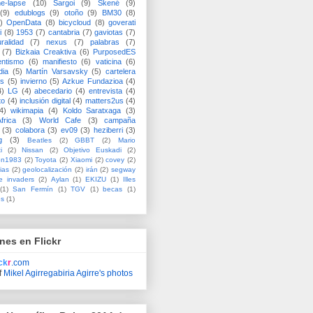
me-lapse
(10)
Sargoi
(9)
Skené
(9)
(9)
edublogs
(9)
otoño
(9)
BM30
(8)
)
OpenData
(8)
bicycloud
(8)
goverati
i
(8)
1953
(7)
cantabria
(7)
gaviotas
(7)
uralidad
(7)
nexus
(7)
palabras
(7)
(7)
Bizkaia Creaktiva
(6)
PurposedES
entismo
(6)
manifiesto
(6)
vaticina
(6)
dia
(5)
Martín Varsavsky
(5)
cartelera
ss
(5)
invierno
(5)
Azkue Fundazioa
(4)
4)
LG
(4)
abecedario
(4)
entrevista
(4)
to
(4)
inclusión digital
(4)
matters2us
(4)
4)
wikimapia
(4)
Koldo Saratxaga
(3)
frica
(3)
World Cafe
(3)
campaña
(3)
colabora
(3)
ev09
(3)
heziberri
(3)
g
(3)
Beatles
(2)
GBBT
(2)
Mario
i
(2)
Nissan
(2)
Objetivo Euskadi
(2)
ón1983
(2)
Toyota
(2)
Xiaomi
(2)
covey
(2)
ias
(2)
geolocalización
(2)
irán
(2)
segway
e invaders
(2)
Aylan
(1)
EKIZU
(1)
Illes
(1)
San Fermín
(1)
TGV
(1)
becas
(1)
es
(1)
nes en Flickr
ick
r
.com
f
Mikel Agirregabiria Agirre's photos