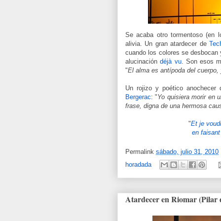
Se acaba otro tormentoso (en lo
alivia. Un gran atardecer de
Tec
cuando los colores se desbocan y
alucinación
déjà vu
. Son esos 
"
El alma es antípoda del cuerpo,
Un rojizo y poético anochecer
Bergerac
: "
Yo quisiera morir en 
frase, digna de una hermosa caus
"
Et je voudr
en faisant
Permalink
sábado, julio 31, 2010
horadada
Atardecer en Riomar (Pilar 