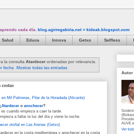
 aprendo cada día.
blog.agirregabiria.net = kideak.blogspot.com
Salud
Educa
Innova
Getxo
Selfless
a la consulta
Atardecer
ordenadas por relevancia.
r fecha
Mostrar todas las entradas
Autor
 costas
¿
Atardecer
o
anochecer
?
Sosteni
es cuando empieza a caer la tarde.
(Bizkaia
mpieza a faltar la luz del día y viene la noche.
Preside
AUVE en
Ver todo
ardecer en la costa mediterránea y anochecer en la costa