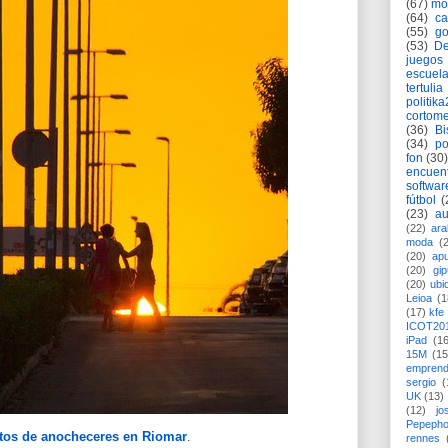
(67)
mó
(64)
c
(55)
go
(53)
De
juegos
escuela
tertulia
politik
cortome
(36)
Bi
(34)
po
fon
(30)
encuen
softwar
fútbol
(
(23)
au
(22)
ara
moda
(
(20)
apu
(20)
gi
(20)
ubi
Leioa
(1
(17)
kfe
ICOT20
iPad
(1
15M
(15
emprend
sergio
(
UK
(13)
(12)
jo
Pepeph
tos de anocheceres en Riomar
.
rennes