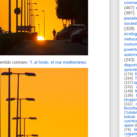
conme
(467)
(387)
pasat
socie
(328)
ecolog
reduca
comun
juvent
autorr
(243)
ntido contrario:
Y, al fondo, el mar mediterráneo
.
deport
aprendi
(174)
f
(164)
(157)
i
(152)
(149)
f
(136)
blogger
(111)
filosofía
Clubd
kideak
cuento
apple
(
(74)
b
colgant