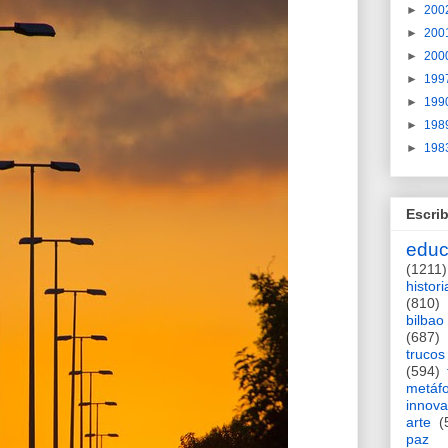
►
200
►
200
►
200
►
199
►
199
►
198
►
198
Escrib
educ
(1211)
histori
(810)
bilbao
(687)
trucos
(594)
metáf
innova
arte
(
paz