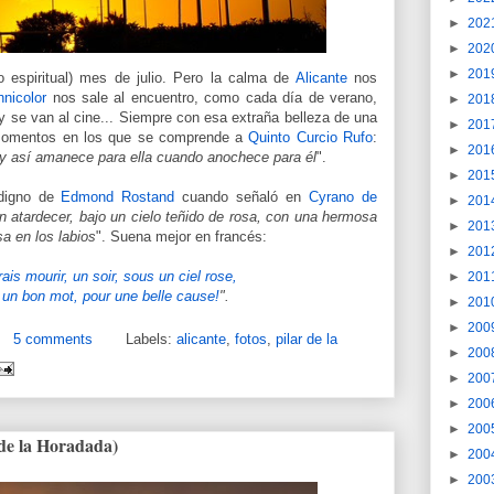
►
202
►
202
►
201
 espiritual) mes de julio. Pero la calma de
Alicante
nos
hnicolor
nos sale al encuentro, como cada día de verano,
►
201
 se van al cine... Siempre con esa extraña belleza de una
►
201
momentos en los que se comprende a
Quinto Curcio Rufo
:
►
201
 y así amanece para ella cuando anochece para él
".
►
201
 digno de
Edmond Rostand
cuando señaló en
Cyrano de
►
201
un atardecer, bajo un cielo teñido de rosa, con una hermosa
►
201
a en los labios
". Suena mejor en francés:
►
201
ais mourir, un soir, sous un ciel rose,
►
201
 un bon mot, pour une belle cause!
".
►
201
►
200
5 comments
Labels:
alicante
,
fotos
,
pilar de la
►
200
►
200
►
200
►
200
de la Horadada)
►
200
►
200