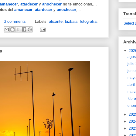
amanecer
,
atardecer
y
anochecer
no te emocionan,...
otos
del
amanecer
,
atardecer
y
anochecer
,...
Transl
3 comments
Labels:
alicante
,
bizkaia
,
fotografía
,
Select
Archi
o
▼
202
agos
juli
juni
may
abri
marz
febr
ener
►
202
►
202
►
202
►
202