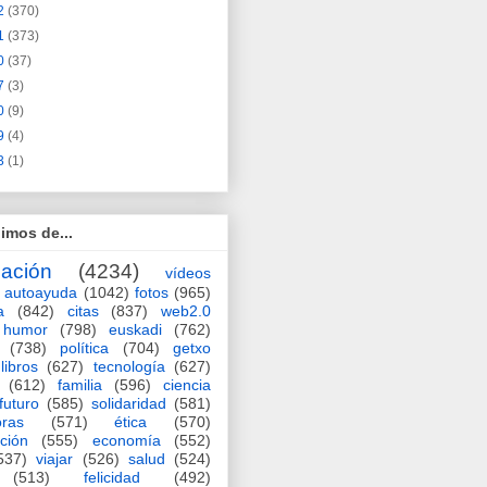
2
(370)
1
(373)
0
(37)
7
(3)
0
(9)
9
(4)
3
(1)
imos de...
ación
(4234)
vídeos
autoayuda
(1042)
fotos
(965)
a
(842)
citas
(837)
web2.0
humor
(798)
euskadi
(762)
(738)
política
(704)
getxo
libros
(627)
tecnología
(627)
(612)
familia
(596)
ciencia
futuro
(585)
solidaridad
(581)
oras
(571)
ética
(570)
ción
(555)
economía
(552)
537)
viajar
(526)
salud
(524)
(513)
felicidad
(492)