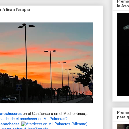
Premi
la As
n AlicanTerapia
Premi
 anocheceres
en el Cantábrico o en el Mediterráneo,...
para 
l
anochecer
.