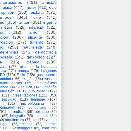
moraciones
(491)
amistad
música
(447)
motor
(410)
ocio
opinión
(380)
bizkaia
(371)
iempos
(345)
cine
(341)
dad
(335)
twitter
(331)
ingenio
nietos
(325)
infancia
(321)
ía
(312)
amor
(300)
ción
(286)
alicante
(280)
icación
(277)
turismo
(271)
ud
(256)
naturaleza
(248)
eferencias
(246)
democracia
poesía
(241)
getxoblog
(227)
e
(216)
trabajo
(209)
zaje
(177)
pilar de la horadada
ísica
(171)
europa
(170)
imágenes
TED
(163)
Tesla
(158)
gastronomía
gualdad
(156)
religión
(154)
euskara
autorrefencias
(150)
matemáticas
rance
(145)
polírica
(145)
españa
televisión
(131)
publicidad
(127)
(121)
presentaciones
(121)
USA
creatividad
(111)
lenguaje
(107)
(101)
microblogging
(98)
eRomaGV
(95)
periodismo
(95)
(91)
aprendices
(89)
obituario
(89)
s
(87)
fotografía
(85)
madurez
(84)
80)
arquitectura
(77)
top
(76)
verano
logeu
(73)
Murcia
(72)
puente
e
(70)
ikasbloggers
(69)
concurso