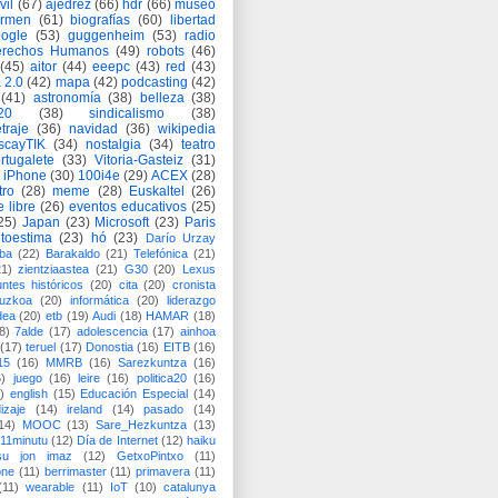
vil
(67)
ajedrez
(66)
hdr
(66)
museo
armen
(61)
biografías
(60)
libertad
ogle
(53)
guggenheim
(53)
radio
rechos Humanos
(49)
robots
(46)
(45)
aitor
(44)
eeepc
(43)
red
(43)
 2.0
(42)
mapa
(42)
podcasting
(42)
(41)
astronomía
(38)
belleza
(38)
a20
(38)
sindicalismo
(38)
traje
(36)
navidad
(36)
wikipedia
scayTIK
(34)
nostalgia
(34)
teatro
rtugalete
(33)
Vitoria-Gasteiz
(31)
iPhone
(30)
100i4e
(29)
ACEX
(28)
tro
(28)
meme
(28)
Euskaltel
(26)
e libre
(26)
eventos educativos
(25)
25)
Japan
(23)
Microsoft
(23)
Paris
toestima
(23)
hó
(23)
Darío Urzay
ba
(22)
Barakaldo
(21)
Telefónica
(21)
21)
zientziaastea
(21)
G30
(20)
Lexus
ntes históricos
(20)
cita
(20)
cronista
puzkoa
(20)
informática
(20)
liderazgo
dea
(20)
etb
(19)
Audi
(18)
HAMAR
(18)
8)
7alde
(17)
adolescencia
(17)
ainhoa
(17)
teruel
(17)
Donostia
(16)
EITB
(16)
15
(16)
MMRB
(16)
Sarezkuntza
(16)
6)
juego
(16)
leire
(16)
politica20
(16)
)
english
(15)
Educación Especial
(14)
izaje
(14)
ireland
(14)
pasado
(14)
14)
MOOC
(13)
Sare_Hezkuntza
(13)
11minutu
(12)
Día de Internet
(12)
haiku
su jon imaz
(12)
GetxoPintxo
(11)
one
(11)
berrimaster
(11)
primavera
(11)
(11)
wearable
(11)
IoT
(10)
catalunya