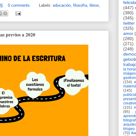
felicid
26
0 comments
Labels:
educación
,
filosofía
,
libros
,
(447)
(380)
(345)
twitter
(325)
amor
as previos a 2020
(280)
(271)
(248)
democ
getxob
trabaj
la hor
imágen
gastro
(154)
matemá
(145)
publici
present
creativ
(101)
m
(95)
aprend
fotograf
arquite
blogeu
(70)
ik