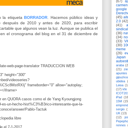
(67)
a
carmen
google
Derech
(45)
ait
 la etiqueta
BORRADOR
. Hacemos público ideas y
2.0
(42
 después de 2010 y antes de 2020, para escribir
(41)
artable que algunos vean la luz. Aunque se publica el
sindica
(36)
na
 en el cronograma del blog en el 31 de diciembre de
(34)
no
(33)
Vi
(30)
10
meme
(26)
ev
Japan
autoest
araba
(2
(21)
zie
apuntes 
3" height="300" 
gipuzko
mbed/videoseries?
ubidea
Sc8MstRXIj" frameborder="0" allow="autoplay; 
Leioa
(1
(17)
kfe
></iframe>
ICOT20
iPad
(1
POSTS--------------------------- Buscar en QUORA casos como el de Yang Kyoungjong 
15M
(15
es-un-hecho-hist%C3%B3rico-interesante-que-la-
emprend
onoce/answer/Pablo-Tactuk
sergio
(
UK
(13)
(12)
jo
Pepeph
rennes