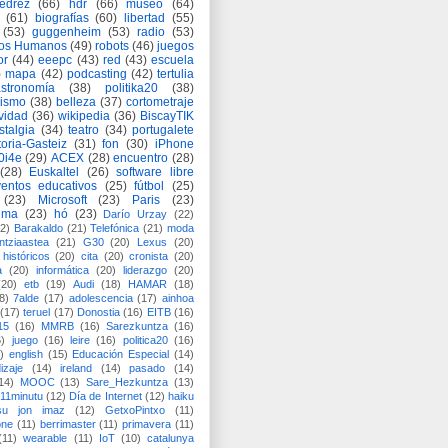
jedrez
(66)
hdr
(66)
museo
(64)
(61)
biografías
(60)
libertad
(55)
(53)
guggenheim
(53)
radio
(53)
os Humanos
(49)
robots
(46)
juegos
or
(44)
eeepc
(43)
red
(43)
escuela
)
mapa
(42)
podcasting
(42)
tertulia
astronomía
(38)
politika20
(38)
lismo
(38)
belleza
(37)
cortometraje
vidad
(36)
wikipedia
(36)
BiscayTIK
stalgia
(34)
teatro
(34)
portugalete
toria-Gasteiz
(31)
fon
(30)
iPhone
0i4e
(29)
ACEX
(28)
encuentro
(28)
(28)
Euskaltel
(26)
software libre
entos educativos
(25)
fútbol
(25)
(23)
Microsoft
(23)
Paris
(23)
ima
(23)
hó
(23)
Darío Urzay
(22)
2)
Barakaldo
(21)
Telefónica
(21)
moda
ntziaastea
(21)
G30
(20)
Lexus
(20)
históricos
(20)
cita
(20)
cronista
(20)
a
(20)
informática
(20)
liderazgo
(20)
(20)
etb
(19)
Audi
(18)
HAMAR
(18)
8)
7alde
(17)
adolescencia
(17)
ainhoa
(17)
teruel
(17)
Donostia
(16)
EITB
(16)
15
(16)
MMRB
(16)
Sarezkuntza
(16)
6)
juego
(16)
leire
(16)
politica20
(16)
)
english
(15)
Educación Especial
(14)
izaje
(14)
ireland
(14)
pasado
(14)
14)
MOOC
(13)
Sare_Hezkuntza
(13)
11minutu
(12)
Día de Internet
(12)
haiku
su jon imaz
(12)
GetxoPintxo
(11)
one
(11)
berrimaster
(11)
primavera
(11)
(11)
wearable
(11)
IoT
(10)
catalunya