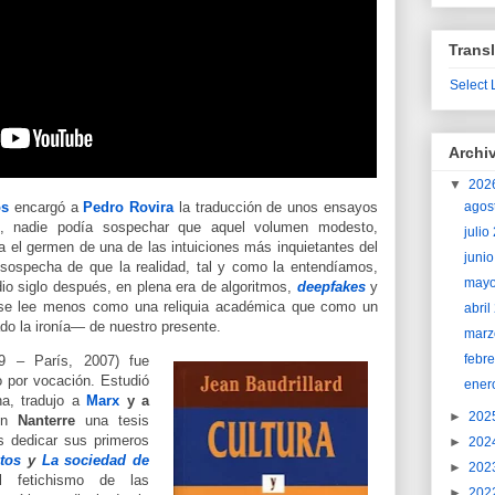
Transl
Select
Archi
▼
202
agos
ós
encargó a
Pedro Rovira
la traducción de unos ensayos
, nadie podía sospechar que aquel volumen modesto,
juli
a el germen de una de las intuiciones más inquietantes del
juni
sospecha de que la realidad, tal y como la entendíamos,
may
dio siglo después, en plena era de algoritmos,
deepfakes
y
o se lee menos como una reliquia académica que como un
abri
o la ironía— de nuestro presente.
marz
febr
 – París, 2007) fue
o por vocación. Estudió
ener
na, tradujo a
Marx
y a
►
202
 en
Nanterre
una tesis
s dedicar sus primeros
►
202
tos
y
La sociedad de
►
202
 fetichismo de las
►
202