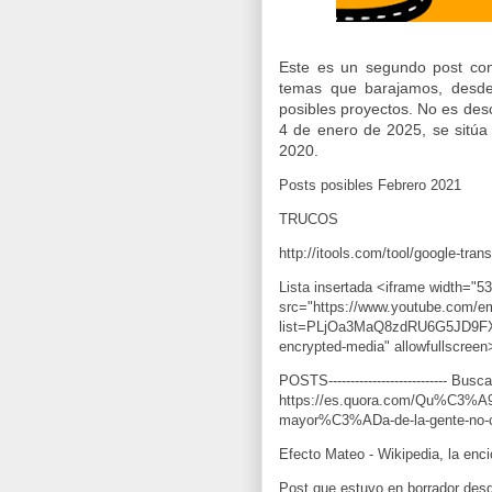
Este es un segundo post con
temas que barajamos, desde
posibles proyectos. No es desc
4 de enero de 2025, se sitúa
2020.
Posts posibles Febrero 2021
Lista insertada <iframe width="53
src="https://www.youtube.com/e
list=PLjOa3MaQ8zdRU6G5JD9FXiC
encrypted-media" allowfullscreen
https://es.quora.com/Qu%C3%A9-
mayor%C3%ADa-de-la-gente-no-c