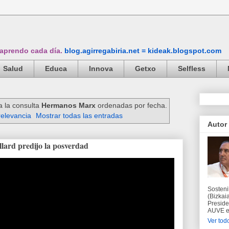
 aprendo cada día.
blog.agirregabiria.net = kideak.blogspot.com
Salud
Educa
Innova
Getxo
Selfless
a la consulta
Hermanos Marx
ordenadas por fecha.
relevancia
Mostrar todas las entradas
Autor
lard predijo la posverdad
Sosteni
(Bizkaia
Preside
AUVE en
Ver todo