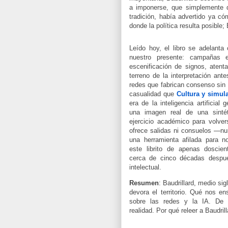
a imponerse, que simplemente d
tradición, había advertido ya 
donde la política resulta posible;
Leído hoy, el libro
se adelanta 
nuestro presente: campañas e
escenificación de signos, atent
terreno de la interpretación ant
redes que fabrican consenso sin 
casualidad que
Cultura y simul
era de la inteligencia artificial 
una imagen real de una sinté
ejercicio académico para volvers
ofrece salidas ni consuelos —nu
una herramienta afilada para no
este librito de apenas doscien
cerca de cinco décadas después
intelectual.
Resumen
:
Baudrillard, medio si
devora el territorio.
Qué nos ens
sobre las redes y la IA.
De 
realidad.
Por qué releer a Baudril