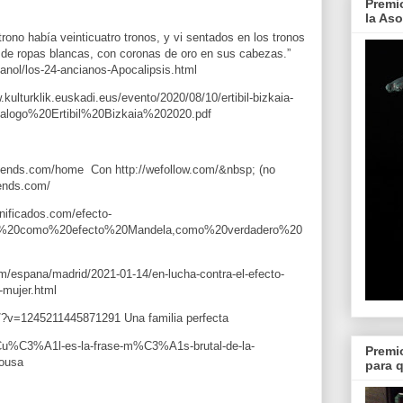
Premi
la As
trono había veinticuatro tronos, y vi sentados en los tronos 
 de ropas blancas, con coronas de oro en sus cabezas.” 
ulturklik.euskadi.eus/evento/2020/08/10/ertibil-bizkaia-
atalogo%20Ertibil%20Bizkaia%202020.pdf
wiends.com/home
  Con 
http://wefollow.com/&nbsp
; (no 
iends.com/
nificados.com/efecto-
e%20como%20efecto%20Mandela,como%20verdadero%20
om/espana/madrid/2021-01-14/en-lucha-contra-el-efecto-
o-mujer.html
/?v=1245211445871291 Una familia perfecta 
/Cu%C3%A1l-es-la-frase-m%C3%A1s-brutal-de-la-
Premi
housa
para 