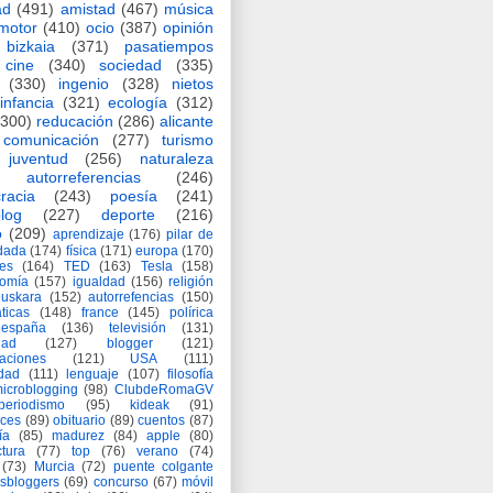
ad
(491)
amistad
(467)
música
motor
(410)
ocio
(387)
opinión
bizkaia
(371)
pasatiempos
cine
(340)
sociedad
(335)
(330)
ingenio
(328)
nietos
infancia
(321)
ecología
(312)
(300)
reducación
(286)
alicante
comunicación
(277)
turismo
juventud
(256)
naturaleza
autorreferencias
(246)
racia
(243)
poesía
(241)
log
(227)
deporte
(216)
o
(209)
aprendizaje
(176)
pilar de
adada
(174)
física
(171)
europa
(170)
es
(164)
TED
(163)
Tesla
(158)
nomía
(157)
igualdad
(156)
religión
euskara
(152)
autorrefencias
(150)
ticas
(148)
france
(145)
polírica
españa
(136)
televisión
(131)
dad
(127)
blogger
(121)
aciones
(121)
USA
(111)
idad
(111)
lenguaje
(107)
filosofía
icroblogging
(98)
ClubdeRomaGV
periodismo
(95)
kideak
(91)
ices
(89)
obituario
(89)
cuentos
(87)
ía
(85)
madurez
(84)
apple
(80)
ctura
(77)
top
(76)
verano
(74)
(73)
Murcia
(72)
puente colgante
asbloggers
(69)
concurso
(67)
móvil