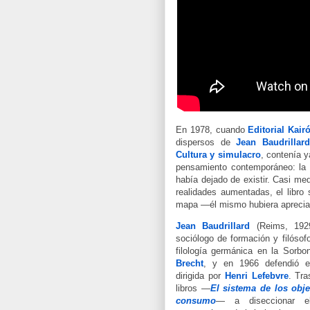
En 1978, cuando
Editorial Kair
dispersos de
Jean Baudrillard
Cultura y simulacro
, contenía y
pensamiento contemporáneo: la 
había dejado de existir. Casi me
realidades aumentadas, el libr
mapa —él mismo hubiera apreciad
Jean Baudrillard
(Reims, 1929
sociólogo de formación y filósof
filología germánica en la Sorbo
Brecht
, y en 1966 defendió
dirigida por
Henri Lefebvre
. Tra
libros —
El sistema de los obje
consumo
— a diseccionar el