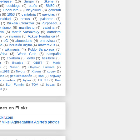
me-lapse
(10)
Sargoi
(9)
Skené
(9)
(9)
edublogs
(9)
otoño
(9)
BM30
(8)
)
OpenData
(8)
bicycloud
(8)
goverati
i
(8)
1953
(7)
cantabria
(7)
gaviotas
(7)
uralidad
(7)
nexus
(7)
palabras
(7)
(7)
Bizkaia Creaktiva
(6)
PurposedES
entismo
(6)
manifiesto
(6)
vaticina
(6)
dia
(5)
Martín Varsavsky
(5)
cartelera
ss
(5)
invierno
(5)
Azkue Fundazioa
(4)
4)
LG
(4)
abecedario
(4)
entrevista
(4)
to
(4)
inclusión digital
(4)
matters2us
(4)
4)
wikimapia
(4)
Koldo Saratxaga
(3)
frica
(3)
World Cafe
(3)
campaña
(3)
colabora
(3)
ev09
(3)
heziberri
(3)
g
(3)
Beatles
(2)
GBBT
(2)
Mario
i
(2)
Nissan
(2)
Objetivo Euskadi
(2)
ón1983
(2)
Toyota
(2)
Xiaomi
(2)
covey
(2)
ias
(2)
geolocalización
(2)
irán
(2)
segway
e invaders
(2)
Aylan
(1)
EKIZU
(1)
Illes
(1)
San Fermín
(1)
TGV
(1)
becas
(1)
es
(1)
nes en Flickr
ick
r
.com
f
Mikel Agirregabiria Agirre's photos