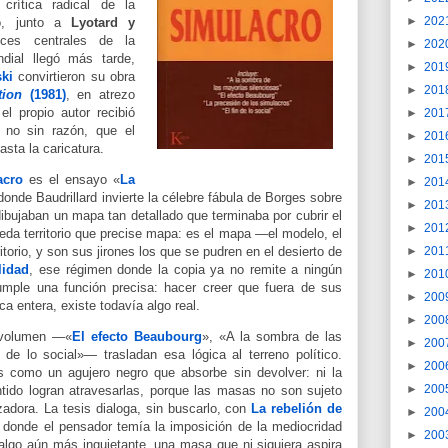
crítica radical de la
►
202
ió, junto a
Lyotard y
es centrales de la
►
202
ial llegó más tarde,
►
201
ki
convirtieron su obra
►
201
tion
(1981)
, en atrezo
el propio autor recibió
►
201
 no sin razón, que el
►
201
asta la caricatura.
►
201
acro
es el ensayo «
La
►
201
donde Baudrillard invierte la célebre fábula de Borges sobre
►
201
dibujaban un mapa tan detallado que terminaba por cubrir el
►
201
queda territorio que precise mapa: es el mapa —el modelo, el
►
201
itorio, y son sus jirones los que se pudren en el desierto de
lidad
, ese régimen donde la copia ya no remite a ningún
►
201
umple una función precisa: hacer creer que fuera de sus
►
200
a entera, existe todavía algo real.
►
200
 volumen —«
El efecto Beaubourg
», «A la sombra de las
►
200
 de lo social»— trasladan esa lógica al terreno político.
►
200
s como un agujero negro que absorbe sin devolver: ni la
►
200
sentido logran atravesarlas, porque las masas no son sujeto
lizadora. La tesis dialoga, sin buscarlo, con
La rebelión de
►
200
: donde el pensador temía la imposición de la mediocridad
►
200
e algo aún más inquietante, una masa que ni siquiera aspira