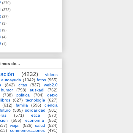
2
(370)
1
(373)
0
(37)
7
(3)
0
(9)
9
(4)
3
(1)
imos de...
ación
(4232)
vídeos
autoayuda
(1042)
fotos
(965)
a
(842)
citas
(837)
web2.0
humor
(798)
euskadi
(762)
(738)
política
(704)
getxo
libros
(627)
tecnología
(627)
(612)
familia
(596)
ciencia
futuro
(585)
solidaridad
(581)
oras
(571)
ética
(570)
ción
(555)
economía
(552)
537)
viajar
(526)
salud
(524)
513)
conmemoraciones
(491)