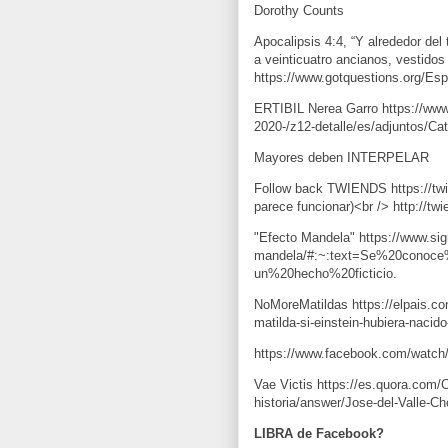
Apocalipsis 4:4, “Y alrededor del 
a veinticuatro ancianos, vestidos
ERTIBIL Nerea Garro https://www.k
2020-/z12-detalle/es/adjuntos/C
Mayores deben INTERPELAR
Follow back TWIENDS 
https://t
parece funcionar)<br /> 
http://tw
"Efecto Mandela" 
https://www.sig
mandela/#:~:text=Se%20conoc
un%20hecho%20ficticio
NoMoreMatildas 
https://elpais.c
matilda-si-einstein-hubiera-nacid
https://www.facebook.com/watch
Vae Victis 
https://es.quora.com
historia/answer/Jose-del-Valle-C