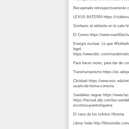
Recuperado retrospectivamente 
LEXUS BATERÍA https://clublexu
El Correo https://www.mas60acti
Energía nuclear: Lo que #Rutherf
logró  
Para hacer mono, para dar de co
Clickbait 
https://www.esic.edu/re
usarlo-de-forma-correcta
Sandalias negras 
https://www.fa
https://factual.afp.com/las-sanda
escritora-puertorriquena