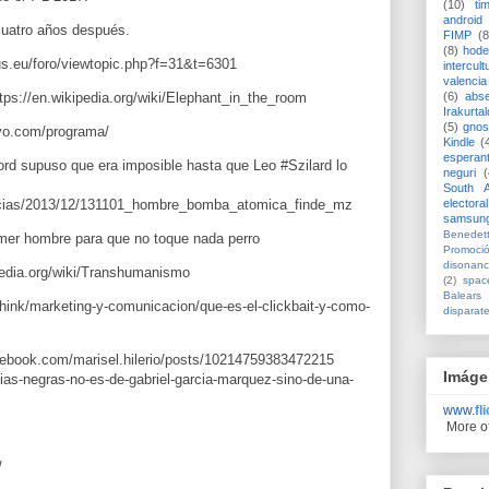
(10)
ti
android
cuatro años después.
FIMP
(8
(8)
hode
s.eu/foro/viewtopic.php?f=31&t=6301 
intercult
valencia
(6)
abs
Irakurtal
(5)
gno
vo.com/programa/
Kindle
(
esperan
ord supuso que era imposible hasta que Leo #Szilard lo 
neguri
(
South A
electoral
samsun
Benedett
mer hombre para que no toque nada perro 
Promoci
disonanc
(2)
spac
Balears
think/marketing-y-comunicacion/que-es-el-clickbait-y-como-
disparat
cebook.com/marisel.hilerio/posts/10214759383472215
Imáge
lias-negras-no-es-de-gabriel-garcia-marquez-sino-de-una-
www.
fl
More o