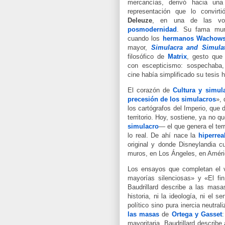
mercancías, derivó hacia una 
representación que lo convirt
Deleuze
, en una de las voc
posmodernidad
. Su fama mund
cuando los
hermanos Wachows
mayor,
Simulacra and Simula
filosófico de
Matrix
, gesto que 
con escepticismo: sospechaba,
cine había simplificado su tesis h
El corazón de
Cultura y simul
precesión de los simulacros
», 
los cartógrafos del Imperio, que 
territorio. Hoy, sostiene, ya no 
simulacro
— el que genera el terr
lo real. De ahí nace la
hiperrea
original y donde Disneylandia c
muros, en Los Ángeles, en Améric
Los ensayos que completan el
mayorías silenciosas» y «El fin
Baudrillard describe a las masa
historia, ni la ideología, ni el 
político sino pura inercia neutra
las masas
de
Ortega y Gasset
mayoritaria, Baudrillard describ