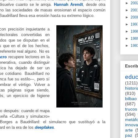
►
200
isuelve cuanto se le arroja.
Hannah Arendt
, desde otra
cómo las sociedades de masas erosionan el espacio común
►
200
 Baudrillard lleva esa erosión hasta su extremo lógico.
►
200
►
199
con precisión inquietante a
►
199
lectorales convertidas en
►
198
ados que se disputan en el
►
198
es que en el de los hechos,
referente real alguno. No es
acro
recupere lectores en la
generativa, cuando distinguir
Escrib
tica ha dejado de ser un
e cotidiano. Baudrillard no
educ
nca fue su estilo—, pero sí
(1211)
mbrar el vértigo. Volver a
histori
tas páginas sigue siendo,
(810)
, un ejercicio de higiene
bilbao
(687)
trucos
glo después: cuando el mapa
(594)
eña «Cultura y simulacro»
metáf
Borges a Baudrillard: el simulacro que sustituyó a la
innova
lard en la era de los
deepfakes
.
arte
(
paz
(