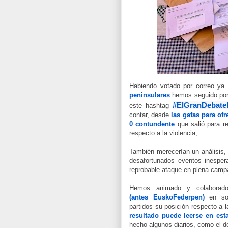
Habiendo votado por correo y
peninsulares
hemos seguido por 
#ElGranDebate
este ha
shtag
contar, desde
las gafas para of
0 contundente
que salió para re
respecto a la violencia,...
También merecerían un análisis, 
desafortunados eventos inesper
reprobable ataque en plena campa
Hemos animado y colabora
(antes EuskoFederpen)
en soli
partidos su posición respecto a
resultado puede leerse en esta
hecho algunos diarios, como el d