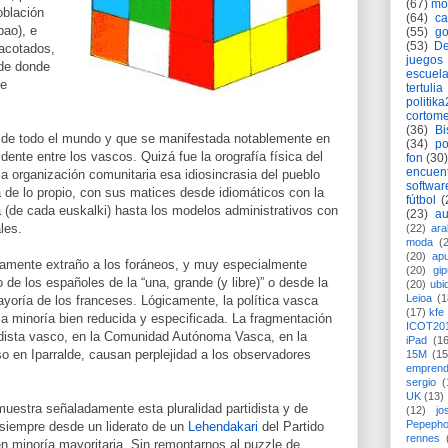
(67)
mó
oblación
(64)
c
bao), e
(55)
go
(53)
De
acotados,
juegos
 de donde
escuela
de
tertulia
politik
cortome
(36)
Bi
ia de todo el mundo y que se manifestada notablemente en
(34)
po
dente entre los vascos. Quizá fue la orografía física del
fon
(30)
encuen
la organización comunitaria esa idiosincrasia del pueblo
softwar
de lo propio, con sus matices desde idiomáticos con la
fútbol
(
ra (de cada euskalki) hasta los modelos administrativos con
(23)
au
les.
(22)
ara
moda
(
(20)
apu
mamente extraño a los foráneos, y muy especialmente
(20)
gi
 de los españoles de la “una, grande (y libre)” o desde la
(20)
ubi
Leioa
(1
ayoría de los franceses. Lógicamente, la política vasca
(17)
kfe
la minoría bien reducida y especificada. La fragmentación
ICOT20
idista vasco, en la Comunidad Autónoma Vasca, en la
iPad
(1
o en Iparralde, causan perplejidad a los observadores
15M
(15
emprend
sergio
(
UK
(13)
 muestra señaladamente esta pluralidad partidista y de
(12)
jo
Pepeph
 siempre desde un liderato de un
Lehendakari
del Partido
rennes
n minoría mayoritaria. Sin remontarnos al puzzle de