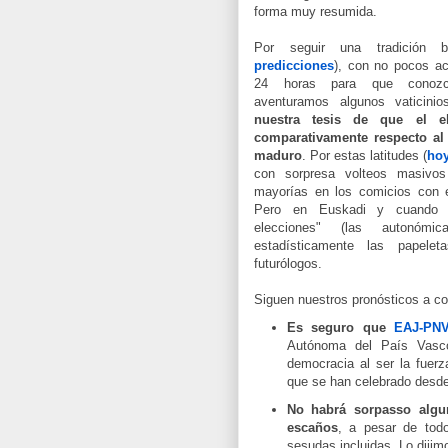
forma muy resumida.
Por seguir una tradición b
predicciones
), con no pocos a
24 horas para que conozca
aventuramos algunos vaticin
nuestra tesis de que el e
comparativamente respecto al
maduro
. Por estas latitudes (
hoy
con sorpresa volteos masivos
mayorías en los comicios con 
Pero en Euskadi y cuando s
elecciones" (las autonó
estadísticamente las papele
futurólogos.
Siguen nuestros pronósticos a co
Es seguro que
EAJ-PN
Autónoma del País Vasco
democracia al ser la fuer
que se han celebrado desd
No habrá sorpasso alg
escaños
, a pesar de tod
sesudas incluidas. Lo diji