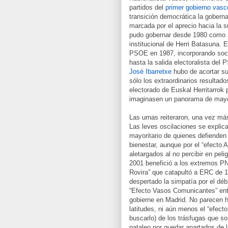
partidos del
primer gobierno vasc
transición democrática la gober
marcada por el aprecio hacia la 
pudo gobernar desde 1980 como si
institucional de Herri Batasuna. 
PSOE en 1987, incorporando socia
hasta la salida electoralista de
José Ibarretxe
hubo de acortar su 
sólo los extraordinarios resultad
electorado de Euskal Herritarrok 
imaginasen un panorama de mayorí
Las urnas reiteraron, una vez más,
Las leves oscilaciones se explic
mayoritario de quienes defiende
bienestar, aunque por el “efecto 
aletargados al no percibir en peli
2001 benefició a los extremos P
Rovira” que catapultó a ERC de 1
despertado la simpatía por el dé
“Efecto Vasos Comunicantes” entr
gobierne en Madrid. No parecen ha
latitudes, ni aún menos el “efect
buscarlo) de los trásfugas que so
pataleo por quedar apartados de l