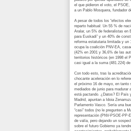
el que pidieron el voto, el PSO
a un Pablo Mosquera, fundador de
A pesar de todos los “efectos ele
reparto habitual: Un 55 % de na
Aralar, un 5% de federalistas en
para Euskadi” y un 40% de consti
reforma estatutaria limitada y un
ocupa la coalición PNV-EA, casad
(42% en 2001 y 36,6% de las auto
territorios históricos (en 1998 e
casi igual a la suma (481.224) d
Con todo esto, tras la acreditació
chocante aceleración en lo refere
el próximo 16 de mayo, en tanto 
mediados de junio para madurar a
está pactando. ¿Datos? El País 
Madrid, apuntan a Idoia Zenarruza
Parlamento Vasco. Sería una bue
“casi” todos (no le pregunten a
representación (PNV-PSOE-PP-E
de valía, pero dejando un sospe
sobre el futuro Gobierno ya ten