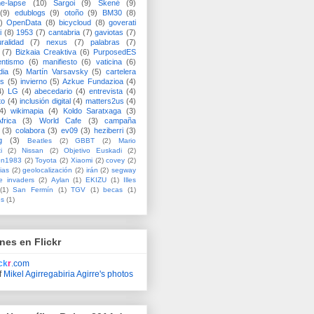
me-lapse
(10)
Sargoi
(9)
Skené
(9)
(9)
edublogs
(9)
otoño
(9)
BM30
(8)
)
OpenData
(8)
bicycloud
(8)
goverati
i
(8)
1953
(7)
cantabria
(7)
gaviotas
(7)
uralidad
(7)
nexus
(7)
palabras
(7)
(7)
Bizkaia Creaktiva
(6)
PurposedES
entismo
(6)
manifiesto
(6)
vaticina
(6)
dia
(5)
Martín Varsavsky
(5)
cartelera
ss
(5)
invierno
(5)
Azkue Fundazioa
(4)
4)
LG
(4)
abecedario
(4)
entrevista
(4)
to
(4)
inclusión digital
(4)
matters2us
(4)
4)
wikimapia
(4)
Koldo Saratxaga
(3)
frica
(3)
World Cafe
(3)
campaña
(3)
colabora
(3)
ev09
(3)
heziberri
(3)
g
(3)
Beatles
(2)
GBBT
(2)
Mario
i
(2)
Nissan
(2)
Objetivo Euskadi
(2)
ón1983
(2)
Toyota
(2)
Xiaomi
(2)
covey
(2)
ias
(2)
geolocalización
(2)
irán
(2)
segway
e invaders
(2)
Aylan
(1)
EKIZU
(1)
Illes
(1)
San Fermín
(1)
TGV
(1)
becas
(1)
es
(1)
nes en Flickr
ick
r
.com
f
Mikel Agirregabiria Agirre's photos