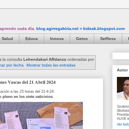
 aprendo cada día.
blog.agirregabiria.net = kideak.blogspot.com
Salud
Educa
Innova
Getxo
Selfless
a la consulta
Lehendakari ARdanza
ordenadas por
ar por fecha
Mostrar todas las entradas
Autor
ones Vascas del 21 Abril 2024
zación a las 23 horas del 21-4-24:
o pleno en los siete vaticinios
.
Sosteni
(Bizkaia
Preside
AUVE en
Ver todo