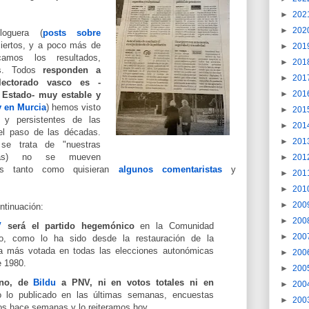
►
202
►
202
loguera (
posts sobre
ciertos, y a poco más de
►
201
mos los resultados,
►
201
ios. Todos
responden a
►
201
lectorado vasco es -
►
201
 Estado- muy estable y
 en Murcia
) hemos visto
►
201
 y persistentes de las
►
201
el paso de las décadas.
►
201
e trata de "nuestras
micas) no se mueven
►
201
tas tanto como quisieran
algunos comentaristas
y
►
201
►
201
►
200
ntinuación:
►
200
V
será el partido hegemónico
en la Comunidad
►
200
, como lo ha sido desde la restauración de la
za más votada en todas las elecciones autonómicas
►
200
e 1980.
►
200
uno, de
Bildu
a PNV, ni en votos totales ni en
►
200
o lo publicado en las últimas semanas, encuestas
►
200
mos hace semanas y lo reiteramos hoy.