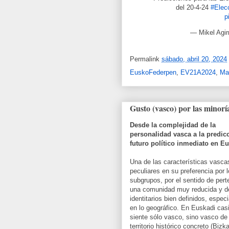
del 20-4-24
#Elec
p
— Mikel Agirr
Permalink
sábado, abril 20, 2024
EuskoFederpen
,
EV21A2024
,
Ma
Gusto (vasco) por las minorí
Desde la complejidad de la
personalidad vasca a la predic
futuro político inmediato en Eu
Una de las características vasc
peculiares en su preferencia por 
subgrupos, por el sentido de pert
una comunidad muy reducida y d
identitarios bien definidos, espec
en lo geográfico. En Euskadi cas
siente sólo vasco, sino vasco de
territorio histórico concreto (Bizka