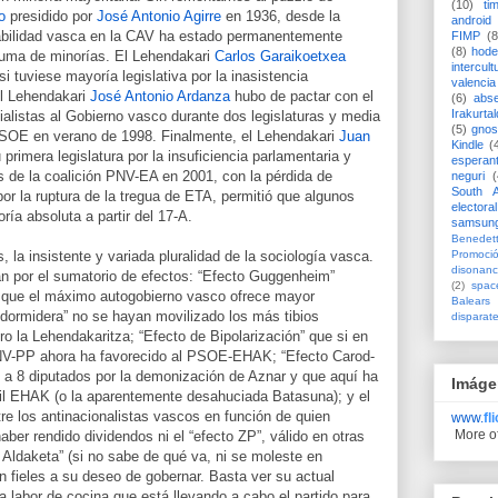
(10)
ti
o
presidido por
José Antonio Agirre
en 1936, desde la
android
nabilidad vasca en la CAV ha estado permanentemente
FIMP
(8
(8)
hode
suma de minorías. El Lehendakari
Carlos Garaikoetxea
intercult
 tuviese mayoría legislativa por la inasistencia
valencia
El Lehendakari
José Antonio Ardanza
hubo de pactar con el
(6)
abs
Irakurtal
listas al Gobierno vasco durante dos legislaturas y media
(5)
gno
l PSOE en verano de 1998. Finalmente, el Lehendakari
Juan
Kindle
(
primera legislatura por la insuficiencia parlamentaria y
esperan
os de la coalición PNV-EA en 2001, con la pérdida de
neguri
(
South A
por la ruptura de la tregua de ETA, permitió que algunos
electoral
a absoluta a partir del 17-A.
samsun
Benedett
Promoci
 la insistente y variada pluralidad de la sociología vasca.
disonanc
an por el sumatorio de efectos: “Efecto Guggenheim”
(2)
spac
n que el máximo autogobierno vasco ofrece mayor
Balears
Adormidera” no se hayan movilizado los más tibios
disparat
gro la Lehendakaritza; “Efecto de Bipolarización” que si en
NV-PP ahora ha favorecido al PSOE-EHAK; “Efecto Carod-
 a 8 diputados por la demonización de Aznar y que aquí ha
Imáge
bil EHAK (o la aparentemente desahuciada Batasuna); y el
e los antinacionalistas vascos en función de quien
www.
fl
More o
ber rendido dividendos ni el “efecto ZP”, válido en otras
o Aldaketa” (si no sabe de qué va, ni se moleste en
n fieles a su deseo de gobernar. Basta ver su actual
a labor de cocina que está llevando a cabo el partido para