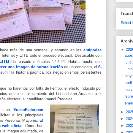
Transl
Select
Archi
▼
202
a hace más de una semana, y estando en las
antípodas
Internet y EITB todo el proceso electoral. Destacable con
agos
EITB
del pasado miércoles 17-4-24. Habría mucho que
juli
recer una imagen de normalización
de un candidato, el
6-
juni
sumir la historia pacífica, los negacionismos persistentes
may
abri
que no haremos por falta de tiempo, el efecto inducido por
marz
ados como el fallecimiento del Lehendakari Ardanza o el
febr
ña electoral al candidato Imanol Pradales,...
ener
do con
EuskoFederpem
►
202
citar a los principales
►
202
 las Personas Mayores.
El
►
202
 web oficial
. Como han
e la imagen adjuntada, de
►
202