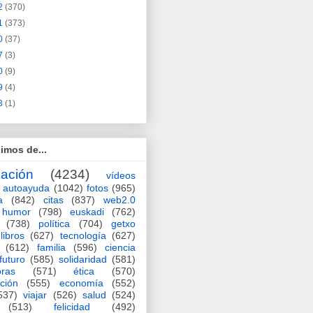
2
(370)
1
(373)
0
(37)
7
(3)
0
(9)
9
(4)
3
(1)
imos de...
ación
(4234)
vídeos
autoayuda
(1042)
fotos
(965)
a
(842)
citas
(837)
web2.0
humor
(798)
euskadi
(762)
(738)
política
(704)
getxo
libros
(627)
tecnología
(627)
(612)
familia
(596)
ciencia
futuro
(585)
solidaridad
(581)
oras
(571)
ética
(570)
ción
(555)
economía
(552)
537)
viajar
(526)
salud
(524)
(513)
felicidad
(492)