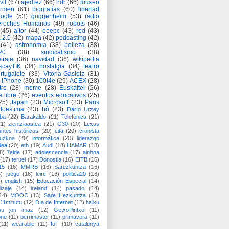
vil
(67)
ajedrez
(66)
hdr
(66)
museo
armen
(61)
biografías
(60)
libertad
ogle
(53)
guggenheim
(53)
radio
rechos Humanos
(49)
robots
(46)
(45)
aitor
(44)
eeepc
(43)
red
(43)
 2.0
(42)
mapa
(42)
podcasting
(42)
(41)
astronomía
(38)
belleza
(38)
a20
(38)
sindicalismo
(38)
traje
(36)
navidad
(36)
wikipedia
scayTIK
(34)
nostalgia
(34)
teatro
rtugalete
(33)
Vitoria-Gasteiz
(31)
iPhone
(30)
100i4e
(29)
ACEX
(28)
tro
(28)
meme
(28)
Euskaltel
(26)
e libre
(26)
eventos educativos
(25)
25)
Japan
(23)
Microsoft
(23)
Paris
toestima
(23)
hó
(23)
Darío Urzay
ba
(22)
Barakaldo
(21)
Telefónica
(21)
21)
zientziaastea
(21)
G30
(20)
Lexus
ntes históricos
(20)
cita
(20)
cronista
puzkoa
(20)
informática
(20)
liderazgo
dea
(20)
etb
(19)
Audi
(18)
HAMAR
(18)
8)
7alde
(17)
adolescencia
(17)
ainhoa
(17)
teruel
(17)
Donostia
(16)
EITB
(16)
15
(16)
MMRB
(16)
Sarezkuntza
(16)
6)
juego
(16)
leire
(16)
politica20
(16)
)
english
(15)
Educación Especial
(14)
izaje
(14)
ireland
(14)
pasado
(14)
14)
MOOC
(13)
Sare_Hezkuntza
(13)
11minutu
(12)
Día de Internet
(12)
haiku
su jon imaz
(12)
GetxoPintxo
(11)
one
(11)
berrimaster
(11)
primavera
(11)
(11)
wearable
(11)
IoT
(10)
catalunya