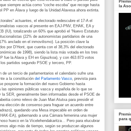
Premi
E, que siempre actúa como “coche escoba” que recoge hasta
la As
l PP en Álava y luego de la Unidad Alavesa ahora extinta.
ctorales” actuantes, el electorado redescubre el 17-A el
cionalistas vascos al presente en EAJ-PNV, EHAK, EA y
 EB (IU), totalizando un 60% que aprobó el “Nuevo Estatuto
tucionalistas (22% de autonomistas partidarios de una
 17% anclado en el inmovilismo). La posición clave la
os por D’Hont, que cuenta con el 38,3% del electorado
nómicas de 1998), siendo la lista más votada en los tres
l PP fue la Alava y EH en Gipuzkoa), y con 463.873 votos
e los partidos segundo PSOE y tercero, PP.
n de un tercio de parlamentarios el calendario sufre una
nte a la constitución
del Parlamento Vasco
, prevista para
se pospone la formación del nuevo Gobierno hasta
 las opiniones públicas vasca y española de lo que se
y la SER, generalmente bien informadas desde el PSOE de
beitia como relevo de Juan Mari Atutxa para presidir el
na elección de consenso para fraguar un acuerdo entre
 Madrazo), quedando una Mesa impecable en orden de
Premi
HAK-EA), gobernando a una Cámara femenina una mujer
para 
choso hueco en la Vicelehendakaritza… Pero para elucubrar
dremos algo más de tiempo, según se produzcan algunos