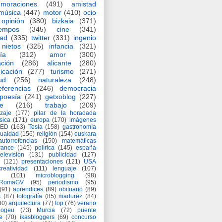
moraciones
(491)
amistad
música
(447)
motor
(410)
ocio
opinión
(380)
bizkaia
(371)
iempos
(345)
cine
(341)
dad
(335)
twitter
(331)
ingenio
nietos
(325)
infancia
(321)
ía
(312)
amor
(300)
ción
(286)
alicante
(280)
icación
(277)
turismo
(271)
ud
(256)
naturaleza
(248)
eferencias
(246)
democracia
poesía
(241)
getxoblog
(227)
e
(216)
trabajo
(209)
zaje
(177)
pilar de la horadada
ísica
(171)
europa
(170)
imágenes
TED
(163)
Tesla
(158)
gastronomía
gualdad
(156)
religión
(154)
euskara
autorrefencias
(150)
matemáticas
rance
(145)
polírica
(145)
españa
televisión
(131)
publicidad
(127)
(121)
presentaciones
(121)
USA
creatividad
(111)
lenguaje
(107)
(101)
microblogging
(98)
eRomaGV
(95)
periodismo
(95)
(91)
aprendices
(89)
obituario
(89)
s
(87)
fotografía
(85)
madurez
(84)
80)
arquitectura
(77)
top
(76)
verano
logeu
(73)
Murcia
(72)
puente
e
(70)
ikasbloggers
(69)
concurso