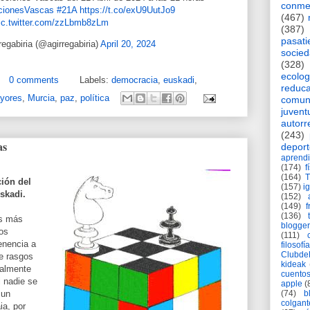
conme
cionesVascas
#21A
https://t.co/exU9UutJo9
(467)
ic.twitter.com/zzLbmb8zLm
(387)
pasat
egabiria (@agirregabiria)
April 20, 2024
socie
(328)
ecolog
0 comments
Labels:
democracia
,
euskadi
,
reduca
yores
,
Murcia
,
paz
,
política
comun
juvent
autorr
(243)
as
deport
aprendi
(174)
f
(164)
ción del
(157)
i
skadi.
(152)
(149)
f
(136)
as más
blogger
los
(111)
enencia a
filosofía
Clubd
e rasgos
kideak
ialmente
cuento
i nadie se
apple
(
(74)
b
 un
colgant
ia, por