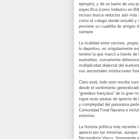
ejemplo), y de un barrio de una p
específica (como Indautxu en Bil
incluso busca reductos aún más 
como el colegio donde estudió y
proviene su cuadrilla de amigos 
siempre.
La rivalidad entre vecinos, prop
lo deportivo, es singularmente evi
terreno la que marcó a través de 
euskeldun, sumamente defensiva 
multiplicidad dialectal del euske
sus ancestrales instituciones fora
Claro está, todo esto resulta su
desde el sentimiento generalizado
“grandeur française” de la gran m
sigue esas pautas de aprecio de 
y complejidad del panorama part
Comunidad Foral Navarra e inclus
externos.
La historia política más reciente
aprecio por las minorías, aunque
Nacionalista Vasco, firmemente e