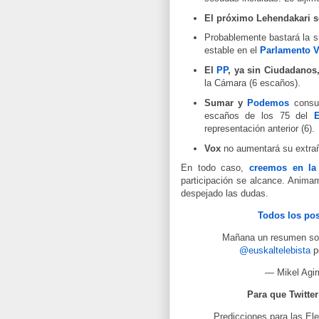
El próximo Lehendakari s
Probablemente bastará la
estable en el
Parlamento 
El
PP
, ya sin Ciudadanos
la Cámara (6 escaños).
Sumar y
Podemos
consum
escaños de los 75 del
E
representación anterior (6).
Vox
no aumentará su extrañ
En todo caso,
creemos en la
participación se alcance. Anim
despejado las dudas.
Todos los pos
Mañana un resumen s
@euskaltelebista
p
— Mikel Agirr
Para que Twitter 
Predicciones para las Ele