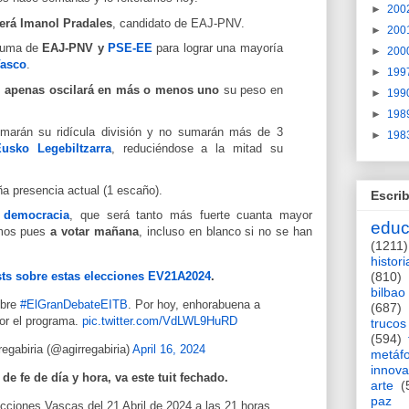
►
200
erá Imanol Pradales
, candidato de EAJ-PNV.
►
200
 suma de
EAJ-PNV y
PSE-EE
para lograr una mayoría
►
200
Vasco
.
►
199
, apenas oscilará en más o menos uno
su peso en
►
199
►
198
arán su ridícula división y no sumarán más de 3
►
198
usko Legebiltzarra
, reduciéndose a la mitad su
a presencia actual (1 escaño).
Escrib
 democracia
, que será tanto más fuerte cuanta mayor
educ
amos pues
a votar mañana
, incluso en blanco si no se han
(1211)
histori
(810)
ts sobre estas elecciones
EV21A2024
.
bilbao
obre
#ElGranDebateEITB
. Por hoy, enhorabuena a
(687)
or el programa.
pic.twitter.com/VdLWL9HuRD
trucos
(594)
egabiria (@agirregabiria)
April 16, 2024
metáf
innova
de fe de día y hora, va este tuit fechado.
arte
(
paz
cciones Vascas del 21 Abril de 2024 a las 21 horas