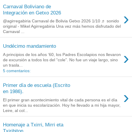
Carnaval Boliviano de
›
Integración en Getxo 2026
@agirregabiria Carnaval de Bolivia Getxo 2026 1/10 ♬ sonido
original - Mikel Agirregabiria Una vez más hemos disfrutado del
Carnaval ...
Undécimo mandamiento
›
A principios de los años ‘60, los Padres Escolapios nos llevaron
de excursión a todos los del “cole”. No fue un viaje largo, sino
un trasla...
5 comentarios:
Primer día de escuela (Escrito
›
en 1986).
El primer gran acontecimiento vital de cada persona es el día
en que inicia su escolarización. Hoy he llevado a mi hija mayor,
Leire, al col...
Homenaje a Txirri, Mirri eta
Txiribiton