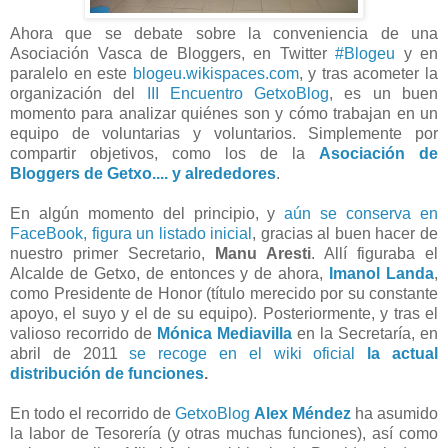
Ahora que se debate sobre la conveniencia de una
Asociación Vasca de Bloggers, en Twitter
#Blogeu
y en
paralelo en este
blogeu.wikispaces.com
, y tras acometer la
organización del
III Encuentro GetxoBlog
, es un buen
momento para analizar quiénes son y cómo trabajan en un
equipo de voluntarias y voluntarios. Simplemente por
compartir objetivos, como los de la
Asociación de
Bloggers de Getxo.... y alrededores
.
En algún momento del principio, y
aún se conserva en
FaceBook, figura un listado inicial
, gracias al buen hacer de
nuestro primer Secretario,
Manu Aresti
. Allí figuraba el
Alcalde de Getxo, de entonces y de ahora,
Imanol Landa
,
como Presidente de Honor (título merecido por su constante
apoyo, el suyo y el de su equipo). Posteriormente, y tras el
valioso recorrido de
Mónica Mediavilla
en la Secretaría, en
abril de 2011
se recoge en el wiki oficial
la actual
distribución de funciones
.
En todo el recorrido de
GetxoBlog
Alex Méndez
ha asumido
la labor de Tesorería (y otras muchas funciones), así como