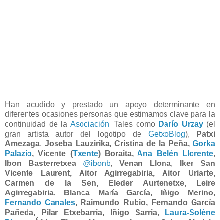
Han acudido y prestado un apoyo determinante en
diferentes ocasiones personas que estimamos clave para la
continuidad de la
Asociación
. Tales como
Darío Urzay
(el
gran artista autor del logotipo de
GetxoBlog
),
Patxi
Amezaga
,
Joseba Lauzirika, Cristina de la Peña,
Gorka
Palazio
, Vicente (
Txente
) Boraita,
Ana Belén Llorente
,
Ibon Basterretxea
@ibonb
,
Venan Llona
,
Iker San
Vicente Laurent, Aitor Agirregabiria, Aitor Uriarte,
Carmen de la Sen, Eleder Aurtenetxe, Leire
Agirregabiria, Blanca María García, Iñigo Merino,
Fernando Canales
, Raimundo Rubio, Fernando García
Pañeda, Pilar Etxebarria, Iñigo Sarria
,
Laura-Solène