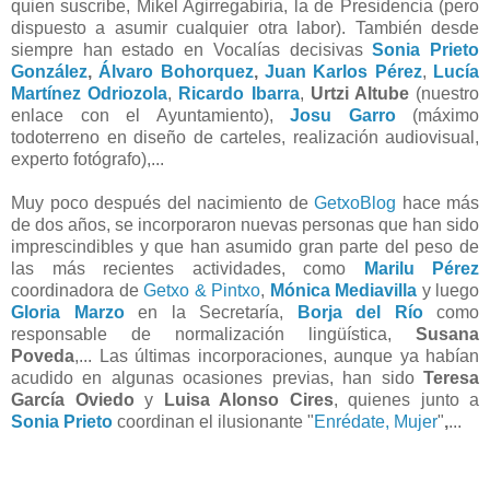
quien suscribe, Mikel Agirregabiria, la de Presidencia (pero
dispuesto a asumir cualquier otra labor). También desde
siempre han estado en Vocalías decisivas
Sonia Prieto
González
,
Álvaro Bohorquez
,
Juan Karlos Pérez
,
Lucía
Martínez Odriozola
,
Ricardo Ibarra
,
Urtzi Altube
(nuestro
enlace con el Ayuntamiento),
Josu Garro
(máximo
todoterreno en diseño de carteles, realización audiovisual,
experto fotógrafo),...
Muy poco después del nacimiento de
GetxoBlog
hace más
de dos años, se incorporaron nuevas personas que han sido
imprescindibles y que han asumido gran parte del peso de
las más recientes actividades, como
Marilu Pérez
coordinadora de
Getxo & Pintxo
,
Mónica Mediavilla
y luego
Gloria Marzo
en la Secretaría,
Borja del Río
como
responsable de normalización lingüística,
Susana
Poveda
,... Las últimas incorporaciones, aunque ya habían
acudido en algunas ocasiones previas, han sido
Teresa
García Oviedo
y
Luisa Alonso Cires
, quienes junto a
Sonia Prieto
coordinan el ilusionante "
Enrédate, Mujer
"
,
...