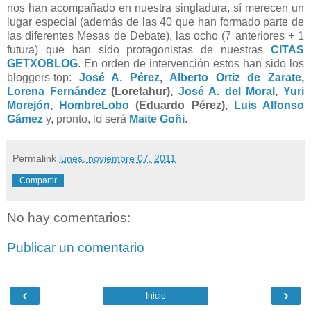
nos han acompañado en nuestra singladura, sí merecen un
lugar especial (además de las 40 que han formado parte de
las diferentes Mesas de Debate), las ocho (7 anteriores + 1
futura) que han sido protagonistas de nuestras
CITAS
GETXOBLOG
. En orden de intervención estos han sido los
bloggers-top:
José A. Pérez
,
Alberto Ortiz de Zarate
,
Lorena Fernández
(Loretahur),
José A. del Moral
,
Yuri
Morejón
,
HombreLobo
(Eduardo Pérez),
Luis Alfonso
Gámez
y, pronto, lo será
Maite Goñi
.
Permalink
lunes, noviembre 07, 2011
Compartir
No hay comentarios:
Publicar un comentario
‹
›
Inicio