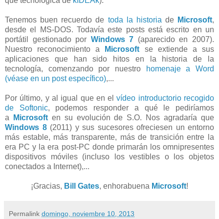
que tecnológica de
kIDEAk
).
Tenemos buen recuerdo de
toda la historia
de
Microsoft
,
desde el MS-DOS. Todavía este posts está escrito en un
portátil gestionado por
Windows 7
(aparecido en 2007).
Nuestro reconocimiento a
Microsoft
se extiende a sus
aplicaciones que han sido hitos en la historia de la
tecnología, comenzando por nuestro
homenaje a Word
(véase en un post específico)
,...
Por último, y al igual que en el
vídeo introductorio recogido
de Softonic
, podemos responder a qué le pediríamos
a
Microsoft
en su evolución de S.O. Nos agradaría que
Windows 8
(2011) y sus sucesores ofreciesen un entorno
más estable, más transparente, más de transición entre la
era PC y la era post-PC donde primarán los omnipresentes
dispositivos móviles (incluso los vestibles o los objetos
conectados a Internet),...
¡Gracias,
Bill Gates
, enhorabuena
Microsoft
!
Permalink
domingo, noviembre 10, 2013