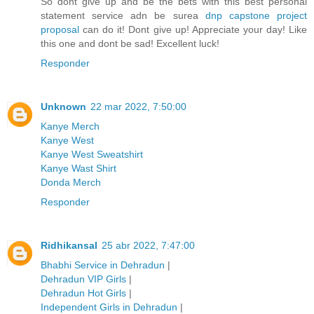
So dont give up and be the bets with this best personal
statement service adn be surea
dnp capstone project
proposal
can do it! Dont give up! Appreciate your day! Like
this one and dont be sad! Excellent luck!
Responder
Unknown
22 mar 2022, 7:50:00
Kanye Merch
Kanye West
Kanye West Sweatshirt
Kanye Wast Shirt
Donda Merch
Responder
Ridhikansal
25 abr 2022, 7:47:00
Bhabhi Service in Dehradun
|
Dehradun VIP Girls
|
Dehradun Hot Girls
|
Independent Girls in Dehradun
|