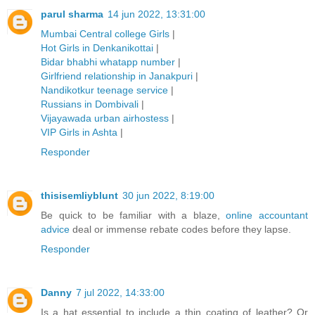
parul sharma
14 jun 2022, 13:31:00
Mumbai Central college Girls
|
Hot Girls in Denkanikottai
|
Bidar bhabhi whatapp number
|
Girlfriend relationship in Janakpuri
|
Nandikotkur teenage service
|
Russians in Dombivali
|
Vijayawada urban airhostess
|
VIP Girls in Ashta
|
Responder
thisisemliyblunt
30 jun 2022, 8:19:00
Be quick to be familiar with a blaze,
online accountant
advice
deal or immense rebate codes before they lapse.
Responder
Danny
7 jul 2022, 14:33:00
Is a hat essential to include a thin coating of leather? Or