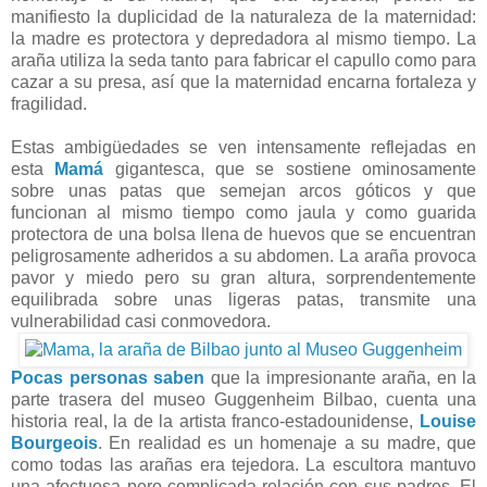
manifiesto la duplicidad de la naturaleza de la maternidad:
la madre es protectora y depredadora al mismo tiempo. La
araña utiliza la seda tanto para fabricar el capullo como para
cazar a su presa, así que la maternidad encarna fortaleza y
fragilidad.
Estas ambigüedades se ven intensamente reflejadas en
esta
Mamá
gigantesca, que se sostiene ominosamente
sobre unas patas que semejan arcos góticos y que
funcionan al mismo tiempo como jaula y como guarida
protectora de una bolsa llena de huevos que se encuentran
peligrosamente adheridos a su abdomen. La araña provoca
pavor y miedo pero su gran altura, sorprendentemente
equilibrada sobre unas ligeras patas, transmite una
vulnerabilidad casi conmovedora.
Pocas personas saben
que la impresionante araña, en la
parte trasera del museo Guggenheim Bilbao, cuenta una
historia real, la de la artista franco-estadounidense,
Louise
Bourgeois
. En realidad es un homenaje a su madre, que
como todas las arañas era tejedora. La escultora mantuvo
una afectuosa pero complicada relación con sus padres. El