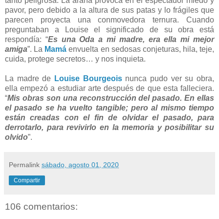
tanto peligrosa. La araña provoca en el espectador miedo y
pavor, pero debido a la altura de sus patas y lo frágiles que
parecen proyecta una conmovedora ternura. Cuando
preguntaban a Louise el significado de su obra está
respondía: “
Es una Oda a mi madre, era ella mi mejor
amiga
”. La
Mamá
envuelta en sedosas conjeturas, hila, teje,
cuida, protege secretos… y nos inquieta.
La madre de
Louise Bourgeois
nunca pudo ver su obra,
ella empezó a estudiar arte después de que esta falleciera.
“
Mis obras son una reconstrucción del pasado. En ellas
el pasado se ha vuelto tangible; pero al mismo tiempo
están creadas con el fin de olvidar el pasado, para
derrotarlo, para revivirlo en la memoria y posibilitar su
olvido
”.
Permalink
sábado, agosto 01, 2020
Compartir
106 comentarios: