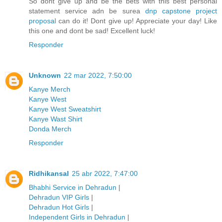
So dont give up and be the bets with this best personal
statement service adn be surea
dnp capstone project
proposal
can do it! Dont give up! Appreciate your day! Like
this one and dont be sad! Excellent luck!
Responder
Unknown
22 mar 2022, 7:50:00
Kanye Merch
Kanye West
Kanye West Sweatshirt
Kanye Wast Shirt
Donda Merch
Responder
Ridhikansal
25 abr 2022, 7:47:00
Bhabhi Service in Dehradun
|
Dehradun VIP Girls
|
Dehradun Hot Girls
|
Independent Girls in Dehradun
|