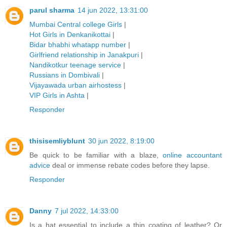
parul sharma
14 jun 2022, 13:31:00
Mumbai Central college Girls
|
Hot Girls in Denkanikottai
|
Bidar bhabhi whatapp number
|
Girlfriend relationship in Janakpuri
|
Nandikotkur teenage service
|
Russians in Dombivali
|
Vijayawada urban airhostess
|
VIP Girls in Ashta
|
Responder
thisisemliyblunt
30 jun 2022, 8:19:00
Be quick to be familiar with a blaze,
online accountant
advice
deal or immense rebate codes before they lapse.
Responder
Danny
7 jul 2022, 14:33:00
Is a hat essential to include a thin coating of leather? Or