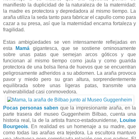
manifiesto la duplicidad de la naturaleza de la maternidad:
la madre es protectora y depredadora al mismo tiempo. La
araña utiliza la seda tanto para fabricar el capullo como para
cazar a su presa, así que la maternidad encarna fortaleza y
fragilidad.
Estas ambigüedades se ven intensamente reflejadas en
esta
Mamá
gigantesca, que se sostiene ominosamente
sobre unas patas que semejan arcos góticos y que
funcionan al mismo tiempo como jaula y como guarida
protectora de una bolsa llena de huevos que se encuentran
peligrosamente adheridos a su abdomen. La araña provoca
pavor y miedo pero su gran altura, sorprendentemente
equilibrada sobre unas ligeras patas, transmite una
vulnerabilidad casi conmovedora.
Pocas personas saben
que la impresionante araña, en la
parte trasera del museo Guggenheim Bilbao, cuenta una
historia real, la de la artista franco-estadounidense,
Louise
Bourgeois
. En realidad es un homenaje a su madre, que
como todas las arañas era tejedora. La escultora mantuvo
una afectuosa pero complicada relación con sus padres. El