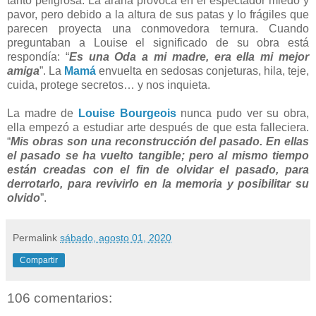
tanto peligrosa. La araña provoca en el espectador miedo y
pavor, pero debido a la altura de sus patas y lo frágiles que
parecen proyecta una conmovedora ternura. Cuando
preguntaban a Louise el significado de su obra está
respondía: “
Es una Oda a mi madre, era ella mi mejor
amiga
”. La
Mamá
envuelta en sedosas conjeturas, hila, teje,
cuida, protege secretos… y nos inquieta.
La madre de
Louise Bourgeois
nunca pudo ver su obra,
ella empezó a estudiar arte después de que esta falleciera.
“
Mis obras son una reconstrucción del pasado. En ellas
el pasado se ha vuelto tangible; pero al mismo tiempo
están creadas con el fin de olvidar el pasado, para
derrotarlo, para revivirlo en la memoria y posibilitar su
olvido
”.
Permalink
sábado, agosto 01, 2020
Compartir
106 comentarios: