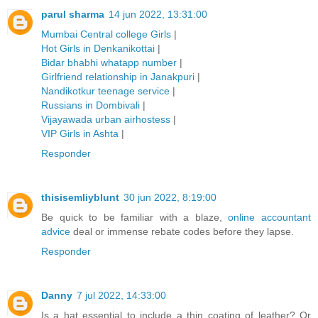
parul sharma
14 jun 2022, 13:31:00
Mumbai Central college Girls
|
Hot Girls in Denkanikottai
|
Bidar bhabhi whatapp number
|
Girlfriend relationship in Janakpuri
|
Nandikotkur teenage service
|
Russians in Dombivali
|
Vijayawada urban airhostess
|
VIP Girls in Ashta
|
Responder
thisisemliyblunt
30 jun 2022, 8:19:00
Be quick to be familiar with a blaze,
online accountant
advice
deal or immense rebate codes before they lapse.
Responder
Danny
7 jul 2022, 14:33:00
Is a hat essential to include a thin coating of leather? Or