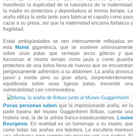
manifiesto la duplicidad de la naturaleza de la maternidad:
la madre es protectora y depredadora al mismo tiempo. La
araña utiliza la seda tanto para fabricar el capullo como para
cazar a su presa, así que la maternidad encarna fortaleza y
fragilidad.
Estas ambigüedades se ven intensamente reflejadas en
esta
Mamá
gigantesca, que se sostiene ominosamente
sobre unas patas que semejan arcos góticos y que
funcionan al mismo tiempo como jaula y como guarida
protectora de una bolsa llena de huevos que se encuentran
peligrosamente adheridos a su abdomen. La araña provoca
pavor y miedo pero su gran altura, sorprendentemente
equilibrada sobre unas ligeras patas, transmite una
vulnerabilidad casi conmovedora.
Pocas personas saben
que la impresionante araña, en la
parte trasera del museo Guggenheim Bilbao, cuenta una
historia real, la de la artista franco-estadounidense,
Louise
Bourgeois
. En realidad es un homenaje a su madre, que
como todas las arañas era tejedora. La escultora mantuvo
una afectuosa pero complicada relación con sus padres. El