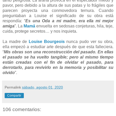
tanto peligrosa. La araña provoca en el espectador miedo y
pavor, pero debido a la altura de sus patas y lo frágiles que
parecen proyecta una conmovedora ternura. Cuando
preguntaban a Louise el significado de su obra está
respondía: “
Es una Oda a mi madre, era ella mi mejor
amiga
”. La
Mamá
envuelta en sedosas conjeturas, hila, teje,
cuida, protege secretos… y nos inquieta.
La madre de
Louise Bourgeois
nunca pudo ver su obra,
ella empezó a estudiar arte después de que esta falleciera.
“
Mis obras son una reconstrucción del pasado. En ellas
el pasado se ha vuelto tangible; pero al mismo tiempo
están creadas con el fin de olvidar el pasado, para
derrotarlo, para revivirlo en la memoria y posibilitar su
olvido
”.
Permalink
sábado, agosto 01, 2020
Compartir
106 comentarios: