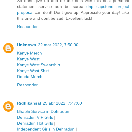
So dont give up and be the bets with this best personal
statement service adn be surea
dnp capstone project
proposal
can do it! Dont give up! Appreciate your day! Like
this one and dont be sad! Excellent luck!
Responder
Unknown
22 mar 2022, 7:50:00
Kanye Merch
Kanye West
Kanye West Sweatshirt
Kanye Wast Shirt
Donda Merch
Responder
Ridhikansal
25 abr 2022, 7:47:00
Bhabhi Service in Dehradun
|
Dehradun VIP Girls
|
Dehradun Hot Girls
|
Independent Girls in Dehradun
|