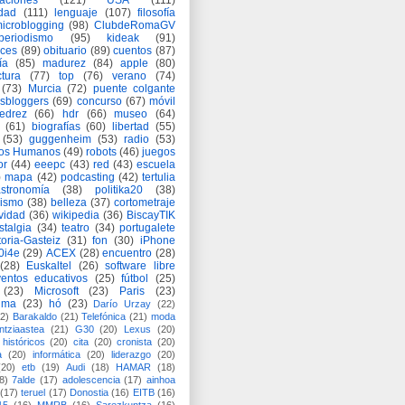
aciones
(121)
USA
(111)
idad
(111)
lenguaje
(107)
filosofía
icroblogging
(98)
ClubdeRomaGV
periodismo
(95)
kideak
(91)
ices
(89)
obituario
(89)
cuentos
(87)
ía
(85)
madurez
(84)
apple
(80)
ctura
(77)
top
(76)
verano
(74)
(73)
Murcia
(72)
puente colgante
asbloggers
(69)
concurso
(67)
móvil
jedrez
(66)
hdr
(66)
museo
(64)
(61)
biografías
(60)
libertad
(55)
(53)
guggenheim
(53)
radio
(53)
os Humanos
(49)
robots
(46)
juegos
or
(44)
eeepc
(43)
red
(43)
escuela
)
mapa
(42)
podcasting
(42)
tertulia
astronomía
(38)
politika20
(38)
lismo
(38)
belleza
(37)
cortometraje
vidad
(36)
wikipedia
(36)
BiscayTIK
stalgia
(34)
teatro
(34)
portugalete
toria-Gasteiz
(31)
fon
(30)
iPhone
0i4e
(29)
ACEX
(28)
encuentro
(28)
(28)
Euskaltel
(26)
software libre
entos educativos
(25)
fútbol
(25)
(23)
Microsoft
(23)
Paris
(23)
ima
(23)
hó
(23)
Darío Urzay
(22)
2)
Barakaldo
(21)
Telefónica
(21)
moda
ntziaastea
(21)
G30
(20)
Lexus
(20)
históricos
(20)
cita
(20)
cronista
(20)
a
(20)
informática
(20)
liderazgo
(20)
(20)
etb
(19)
Audi
(18)
HAMAR
(18)
8)
7alde
(17)
adolescencia
(17)
ainhoa
(17)
teruel
(17)
Donostia
(16)
EITB
(16)