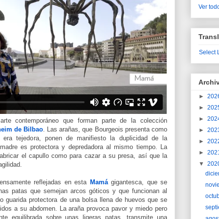
Ver todo
Transl
Select
Archi
►
202
►
202
►
202
arte contemporáneo que forman parte de la colección
eim de Bilbao
. Las arañas, que Bourgeois presenta como
►
202
ra tejedora, ponen de manifiesto la duplicidad de la
►
202
a madre es protectora y depredadora al mismo tiempo. La
►
202
 fabricar el capullo como para cazar a su presa, así que la
▼
202
agilidad.
dici
ensamente reflejadas en esta
Mamá
gigantesca, que se
novi
as patas que semejan arcos góticos y que funcionan al
octu
 guarida protectora de una bolsa llena de huevos que se
sept
ridos a su abdomen. La araña provoca pavor y miedo pero
nte equilibrada sobre unas ligeras patas, transmite una
agos