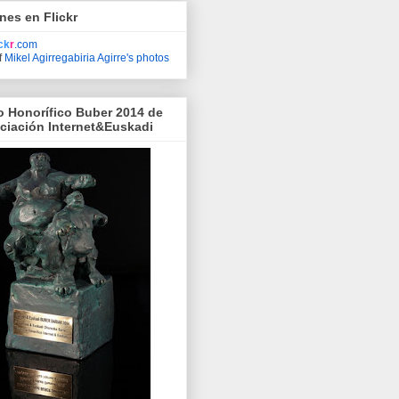
nes en Flickr
ick
r
.com
f
Mikel Agirregabiria Agirre's photos
o Honorífico Buber 2014 de
ociación Internet&Euskadi