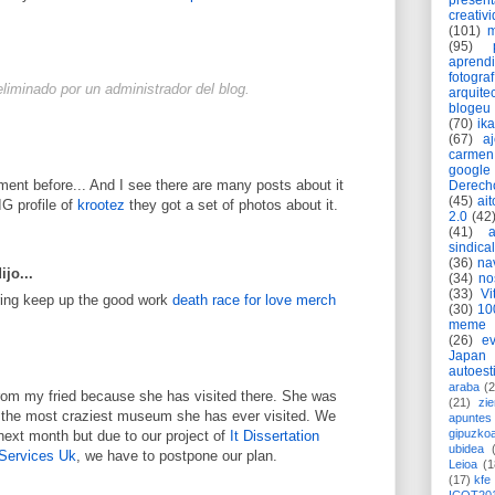
present
creativ
(101)
m
(95)
aprend
fotograf
liminado por un administrador del blog.
arquite
blogeu
(70)
ik
(67)
a
carmen
google
ent before... And I see there are many posts about it
Derech
(45)
ait
G profile of
krootez
they got a set of photos about it.
2.0
(42
(41)
sindica
(36)
na
ijo...
(34)
no
(33)
Vi
aring keep up the good work
death race for love merch
(30)
10
meme
(26)
ev
Japan
autoest
araba
(2
from my fried because she has visited there. She was
(21)
zie
ne the most craziest museum she has ever visited. We
apuntes 
gipuzko
 next month but due to our project of
It Dissertation
ubidea
 Services Uk
, we have to postpone our plan.
Leioa
(1
(17)
kfe