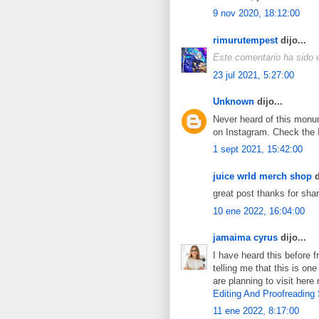
9 nov 2020, 18:12:00
rimurutempest
dijo...
Este comentario ha sido e
23 jul 2021, 5:27:00
Unknown
dijo...
Never heard of this monum
on Instagram. Check the I
1 sept 2021, 15:42:00
juice wrld merch shop
d
great post thanks for sh
10 ene 2022, 16:04:00
jamaima cyrus
dijo...
I have heard this before 
telling me that this is o
are planning to visit here
Editing And Proofreading
11 ene 2022, 8:17:00