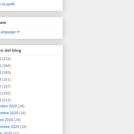
 mi perfil
ate
 Language
▼
vo del blog
6
(233)
5
(386)
4
(385)
3
(161)
2
(187)
1
(282)
0
(312)
embre 2020
(28)
embre 2020
(18)
bre 2020
(29)
iembre 2020
(18)
to 2020
(27)