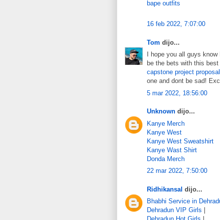
bape outfits
16 feb 2022, 7:07:00
Tom
dijo...
I hope you all guys know
be the bets with this bes
capstone project proposal
one and dont be sad! Exce
5 mar 2022, 18:56:00
Unknown
dijo...
Kanye Merch
Kanye West
Kanye West Sweatshirt
Kanye Wast Shirt
Donda Merch
22 mar 2022, 7:50:00
Ridhikansal
dijo...
Bhabhi Service in Dehrad
Dehradun VIP Girls
|
Dehradun Hot Girls
|