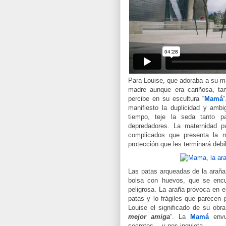
Para Louise, que adoraba a su ma
madre aunque era cariñosa, tam
percibe en su escultura “
Mamá
manifiesto la duplicidad y amb
tiempo, teje la seda tanto p
depredadores. La maternidad pu
complicados que presenta la m
protección que les terminará debi
Las patas arqueadas de la araña 
bolsa con huevos, que se encu
peligrosa. La araña provoca en e
patas y lo frágiles que parecen
Louise el significado de su obra
mejor amiga
”. La
Mamá
envue
secretos… y nos inquieta.