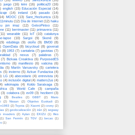
15
(16)
MMRB
(16)
Sarezkuntza
(16)
6)
juego
(16)
leire
(16)
politica20
(16)
)
english
(15)
Educación Especial
(14)
izaje
(14)
ireland
(14)
pasado
(14)
14)
MOOC
(13)
Sare_Hezkuntza
(13)
11minutu
(12)
Día de Internet
(12)
haiku
su jon imaz
(12)
GetxoPintxo
(11)
one
(11)
berrimaster
(11)
primavera
(11)
(11)
wearable
(11)
IoT
(10)
catalunya
me-lapse
(10)
Sargoi
(9)
Skené
(9)
(9)
edublogs
(9)
otoño
(9)
BM30
(8)
)
OpenData
(8)
bicycloud
(8)
goverati
i
(8)
1953
(7)
cantabria
(7)
gaviotas
(7)
uralidad
(7)
nexus
(7)
palabras
(7)
(7)
Bizkaia Creaktiva
(6)
PurposedES
entismo
(6)
manifiesto
(6)
vaticina
(6)
dia
(5)
Martín Varsavsky
(5)
cartelera
ss
(5)
invierno
(5)
Azkue Fundazioa
(4)
4)
LG
(4)
abecedario
(4)
entrevista
(4)
to
(4)
inclusión digital
(4)
matters2us
(4)
4)
wikimapia
(4)
Koldo Saratxaga
(3)
frica
(3)
World Cafe
(3)
campaña
(3)
colabora
(3)
ev09
(3)
heziberri
(3)
g
(3)
Beatles
(2)
GBBT
(2)
Mario
i
(2)
Nissan
(2)
Objetivo Euskadi
(2)
ón1983
(2)
Toyota
(2)
Xiaomi
(2)
covey
(2)
ias
(2)
geolocalización
(2)
irán
(2)
segway
e invaders
(2)
Aylan
(1)
EKIZU
(1)
Illes
(1)
San Fermín
(1)
TGV
(1)
becas
(1)
es
(1)