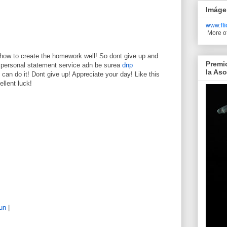
Imáge
www.
fl
More o
 how to create the homework well! So dont give up and
Premi
t personal statement service adn be surea
dnp
la As
can do it! Dont give up! Appreciate your day! Like this
llent luck!
un
|