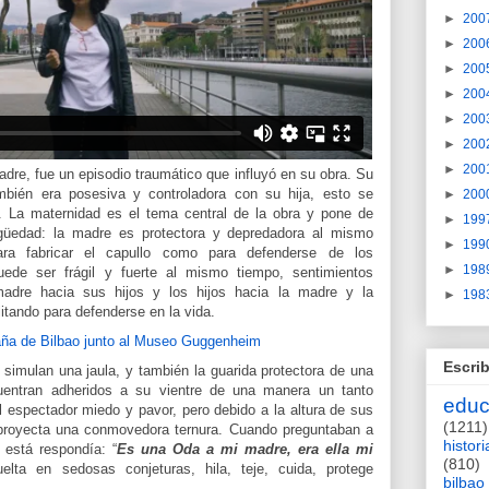
►
200
►
200
►
200
►
200
►
200
►
200
►
200
dre, fue un episodio traumático que influyó en su obra. Su
bién era posesiva y controladora con su hija, esto se
►
200
”. La maternidad es el tema central de la obra y pone de
►
199
igüedad: la madre es protectora y depredadora al mismo
►
199
ara fabricar el capullo como para defenderse de los
►
198
ede ser frágil y fuerte al mismo tiempo, sentimientos
adre hacia sus hijos y los hijos hacia la madre y la
►
198
litando para defenderse en la vida.
Escrib
simulan una jaula, y también la guarida protectora de una
entran adheridos a su vientre de una manera un tanto
educ
l espectador miedo y pavor, pero debido a la altura de sus
(1211)
 proyecta una conmovedora ternura. Cuando preguntaban a
histori
 está respondía: “
Es una Oda a mi madre, era ella mi
(810)
lta en sedosas conjeturas, hila, teje, cuida, protege
bilbao