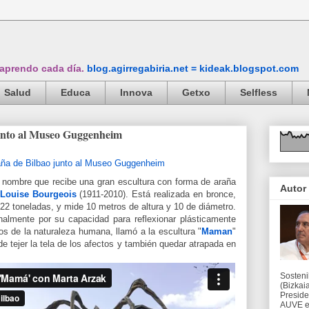
 aprendo cada día.
blog.agirregabiria.net = kideak.blogspot.com
Salud
Educa
Innova
Getxo
Selfless
unto al Museo Guggenheim
 nombre que recibe una gran escultura con forma de araña
Autor
Louise Bourgeois
(1911-2010). Está realizada en bronce,
22 toneladas, y mide 10 metros de altura y 10 de diámetro.
onalmente por su capacidad para reflexionar plásticamente
s de la naturaleza humana, llamó a la escultura "
Maman
"
 tejer la tela de los afectos y también quedar atrapada en
Sosteni
(Bizkaia
Preside
AUVE en