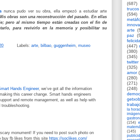
(687)
trucos
s
nunca pudo ver su obra, ella empezó a estudiar arte
(594)
Mis obras son una reconstrucción del pasado. En ellas
metáf
le; pero al mismo tiempo están creadas con el fin de
innova
tarlo, para revivirlo en la memoria y posibilitar su
arte
(
paz
(
felicid
20
Labels:
arte
,
bilbao
,
guggenheim
,
museo
(447)
(380)
(345)
twitter
(325)
amor
(280)
(271)
(248)
Smart Hands Engineer
, we’ve got all the information
democ
making this career change. Smart hands engineers
getxob
 support and remote management, as well as help with
trabaj
d troubleshooting.
la hor
imágen
gastro
(154)
matemá
(145)
ly scary monument! If you need to post such photo on
publici
 buy fb likes from this site
https://soclikes.com/