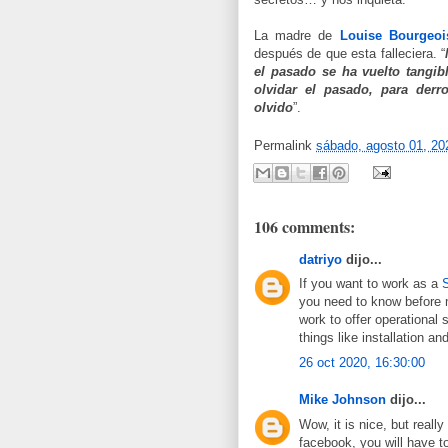
La madre de
Louise Bourgeoi
después de que esta falleciera. “
el pasado se ha vuelto tangib
olvidar el pasado, para derro
olvido
”.
Permalink
sábado, agosto 01, 20
106 comments:
datriyo
dijo...
If you want to work as a
you need to know before 
work to offer operational
things like installation an
26 oct 2020, 16:30:00
Mike Johnson
dijo...
Wow, it is nice, but real
facebook, you will have to