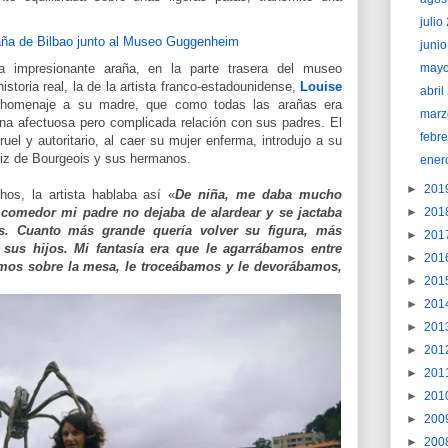
juli
juni
 impresionante araña, en la parte trasera del museo
may
storia real, la de la artista franco-estadounidense,
Louise
abri
 homenaje a su madre, que como todas las arañas era
marz
una afectuosa pero complicada relación con sus padres. El
febr
ruel y autoritario, al caer su mujer enferma, introdujo a su
triz de Bourgeois y sus hermanos.
ener
►
201
hos, la artista hablaba así «
De niña, me daba mucho
comedor mi padre no dejaba de alardear y se jactaba
►
201
s. Cuanto más grande quería volver su figura, más
►
201
 sus hijos. Mi fantasía era que le agarrábamos entre
►
201
mos sobre la mesa, le troceábamos y le devorábamos,
►
201
►
201
►
201
►
201
►
201
►
201
►
200
►
200