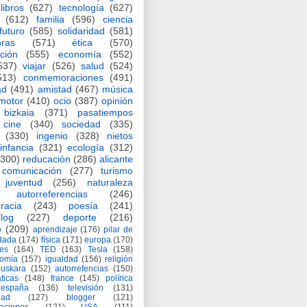
libros
(627)
tecnología
(627)
(612)
familia
(596)
ciencia
futuro
(585)
solidaridad
(581)
oras
(571)
ética
(570)
ción
(555)
economía
(552)
537)
viajar
(526)
salud
(524)
513)
conmemoraciones
(491)
ad
(491)
amistad
(467)
música
motor
(410)
ocio
(387)
opinión
bizkaia
(371)
pasatiempos
cine
(340)
sociedad
(335)
(330)
ingenio
(328)
nietos
infancia
(321)
ecología
(312)
(300)
reducación
(286)
alicante
comunicación
(277)
turismo
juventud
(256)
naturaleza
autorreferencias
(246)
racia
(243)
poesía
(241)
log
(227)
deporte
(216)
o
(209)
aprendizaje
(176)
pilar de
adada
(174)
física
(171)
europa
(170)
es
(164)
TED
(163)
Tesla
(158)
nomía
(157)
igualdad
(156)
religión
euskara
(152)
autorrefencias
(150)
ticas
(148)
france
(145)
polírica
españa
(136)
televisión
(131)
dad
(127)
blogger
(121)