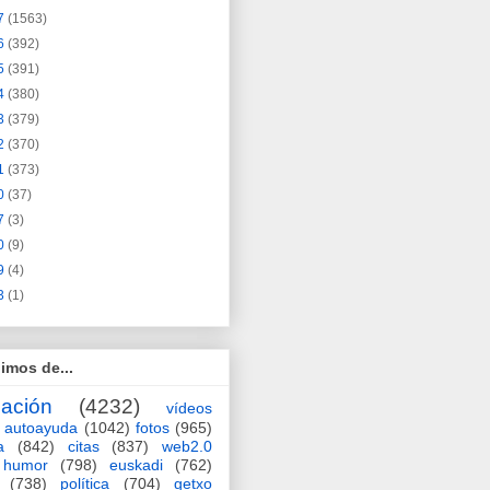
7
(1563)
6
(392)
5
(391)
4
(380)
3
(379)
2
(370)
1
(373)
0
(37)
7
(3)
0
(9)
9
(4)
3
(1)
imos de...
ación
(4232)
vídeos
autoayuda
(1042)
fotos
(965)
a
(842)
citas
(837)
web2.0
humor
(798)
euskadi
(762)
(738)
política
(704)
getxo