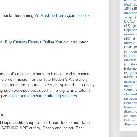
ICOT20
iPad
(1
15M
(15
emprend
 thanks for sharing
Ye Must be Born Again Hoodie
sergio
(
UK
(13)
(12)
jo
Pepeph
rennes
(10)
ti
ic.
Buy Custom Essays Online
You did it so much
android
FIMP
(8
(8)
hode
intercult
valencia
(6)
abs
Irakurtal
(5)
gno
e artist's most ambitious and iconic works, having
Kindle
(
iere commission for the Tate Modern's Art Gallery
esperan
 The sculpture is a massive steel spider that is nearly
neguri
(
South A
ing such websites because I am a digital marketer. I
electoral
 give
online social media marketing services
.
samsun
Benedett
Promoci
disonanc
jo...
(2)
spac
Balears
al Bape Outfits shop for real Bape Hoodie and Bape
disparat
A BATHING APE outfits, Shoes and jacket. Fast