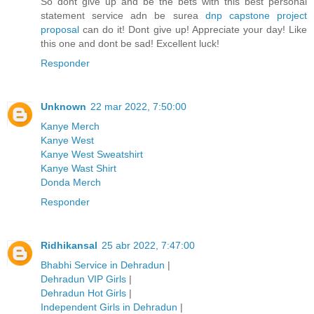
So dont give up and be the bets with this best personal
statement service adn be surea
dnp capstone project
proposal
can do it! Dont give up! Appreciate your day! Like
this one and dont be sad! Excellent luck!
Responder
Unknown
22 mar 2022, 7:50:00
Kanye Merch
Kanye West
Kanye West Sweatshirt
Kanye Wast Shirt
Donda Merch
Responder
Ridhikansal
25 abr 2022, 7:47:00
Bhabhi Service in Dehradun
|
Dehradun VIP Girls
|
Dehradun Hot Girls
|
Independent Girls in Dehradun
|