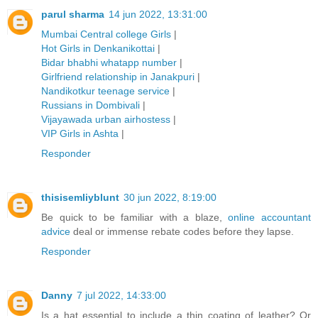
parul sharma
14 jun 2022, 13:31:00
Mumbai Central college Girls
|
Hot Girls in Denkanikottai
|
Bidar bhabhi whatapp number
|
Girlfriend relationship in Janakpuri
|
Nandikotkur teenage service
|
Russians in Dombivali
|
Vijayawada urban airhostess
|
VIP Girls in Ashta
|
Responder
thisisemliyblunt
30 jun 2022, 8:19:00
Be quick to be familiar with a blaze,
online accountant
advice
deal or immense rebate codes before they lapse.
Responder
Danny
7 jul 2022, 14:33:00
Is a hat essential to include a thin coating of leather? Or