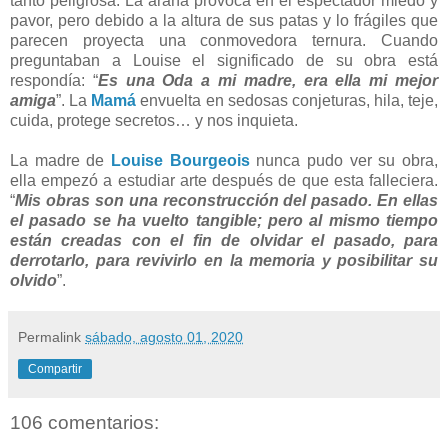
tanto peligrosa. La araña provoca en el espectador miedo y
pavor, pero debido a la altura de sus patas y lo frágiles que
parecen proyecta una conmovedora ternura. Cuando
preguntaban a Louise el significado de su obra está
respondía: “
Es una Oda a mi madre, era ella mi mejor
amiga
”. La
Mamá
envuelta en sedosas conjeturas, hila, teje,
cuida, protege secretos… y nos inquieta.
La madre de
Louise Bourgeois
nunca pudo ver su obra,
ella empezó a estudiar arte después de que esta falleciera.
“
Mis obras son una reconstrucción del pasado. En ellas
el pasado se ha vuelto tangible; pero al mismo tiempo
están creadas con el fin de olvidar el pasado, para
derrotarlo, para revivirlo en la memoria y posibilitar su
olvido
”.
Permalink
sábado, agosto 01, 2020
Compartir
106 comentarios: