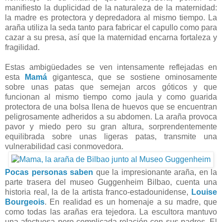
manifiesto la duplicidad de la naturaleza de la maternidad:
la madre es protectora y depredadora al mismo tiempo. La
araña utiliza la seda tanto para fabricar el capullo como para
cazar a su presa, así que la maternidad encarna fortaleza y
fragilidad.
Estas ambigüedades se ven intensamente reflejadas en
esta
Mamá
gigantesca, que se sostiene ominosamente
sobre unas patas que semejan arcos góticos y que
funcionan al mismo tiempo como jaula y como guarida
protectora de una bolsa llena de huevos que se encuentran
peligrosamente adheridos a su abdomen. La araña provoca
pavor y miedo pero su gran altura, sorprendentemente
equilibrada sobre unas ligeras patas, transmite una
vulnerabilidad casi conmovedora.
Pocas personas saben
que la impresionante araña, en la
parte trasera del museo Guggenheim Bilbao, cuenta una
historia real, la de la artista franco-estadounidense,
Louise
Bourgeois
. En realidad es un homenaje a su madre, que
como todas las arañas era tejedora. La escultora mantuvo
una afectuosa pero complicada relación con sus padres. El