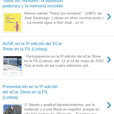
Todos los nombres: la obsesión
poderosa y la memoria invisible
›
Hemos releído "Todos los nombres" (1997) de
José Saramago ( véase en otros muchos posts )
. La novela sigue a Don José , un m...
AUVE en la 5ª edición del ECar
Show en la FIL (Lisboa)
›
Participaremos en la 5ª edición del eCar Show
en la FIL (Lisboa), del 12 al 14 de mayo de 2023.
Tras el éxito de las cuatro ediciones ant...
Presentación en la 5ª edición
del eCar Show en la FIL
(Lisboa)
›
1º Saludo y gratitud Agradecimientos, por la
invitación y a una Mesa en español, porque eu
não falo português. Obrigado . Tenemos mu...