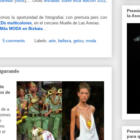
Barreda
(
fotos
),... Otras
entradas sobre esta edición 2011,
Premi
la As
uvimos la oportunidad de fotografiar, con premura pero con
EDs multicolores
, en el cercano Muelle de Las Arenas.
Más MODA en Bizkaia
...
5 comments
Labels:
arte
,
belleza
,
getxo
,
moda
figurando
de
os de
a de a
formes
o
rno
Premi
 el
para 