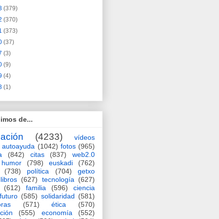
3
(379)
2
(370)
1
(373)
0
(37)
7
(3)
0
(9)
9
(4)
3
(1)
imos de...
ación
(4233)
vídeos
autoayuda
(1042)
fotos
(965)
a
(842)
citas
(837)
web2.0
humor
(798)
euskadi
(762)
(738)
política
(704)
getxo
libros
(627)
tecnología
(627)
(612)
familia
(596)
ciencia
futuro
(585)
solidaridad
(581)
oras
(571)
ética
(570)
ción
(555)
economía
(552)