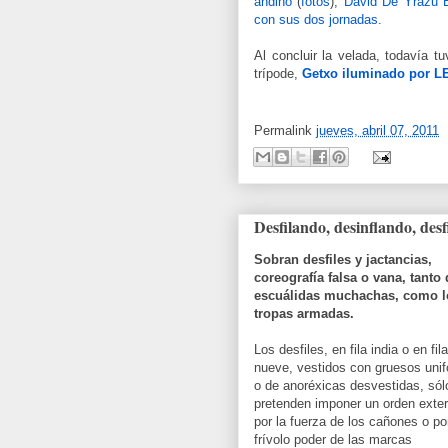
andino
(
fotos
),
David De Yrazu 
con sus dos jornadas
.
Al concluir la velada, todavía t
trípode,
Getxo iluminado por L
Permalink
jueves, abril 07, 2011
Desfilando, desinflando, des
Sobran desfiles y jactancias,
coreografía falsa o vana, tanto 
escuálidas muchachas, como l
tropas armadas.
Los desfiles, en fila india o en fil
nueve, vestidos con gruesos uni
o de anoréxicas desvestidas, sól
pretenden imponer un orden exte
por la fuerza de los cañones o por
frívolo poder de las marcas