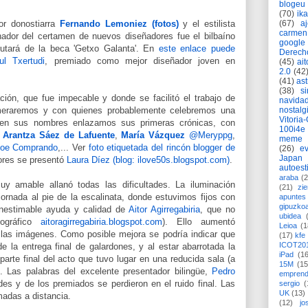
blogeu
(70)
ik
(67)
a
or donostiarra
Fernando Lemoniez (fotos)
y el estilista
carmen
nador del certamen de nuevos diseñadores fue el bilbaíno
google
rutará de la beca 'Getxo Galanta'. En
este enlace puede
Derech
ul Txertudi
, premiado como mejor diseñador joven en
(45)
ait
2.0
(42
(41)
as
(38)
si
ción, que fue impecable y donde se facilitó el trabajo de
navida
nostalg
umeraremos y con quienes probablemente celebremos una
Vitoria
y en sus nombres enlazamos sus primeras crónicas, con
100i4e
,
Arantza Sáez de Lafuente
,
María Vázquez
@Meryppg
,
meme
loe Comprando
,
... Ver
foto etiquetada del rincón blogger de
(26)
ev
Japan
dores se presentó
Laura Díez (blog: ilove50s.blogspot.com)
.
autoest
araba
(2
y amable allanó todas las dificultades. La iluminación
(21)
zie
rnada al pie de la escalinata, donde estuvimos fijos con
apuntes 
gipuzko
inestimable ayuda y calidad de
Aitor Agirregabiria
, que no
ubidea
tográfico
aitoragirregabiria.blogspot.com
). Ello aumentó
Leioa
(1
 las imágenes. Como posible mejora se podría indicar que
(17)
kfe
ICOT20
e la entrega final de galardones, y al estar abarrotada la
iPad
(1
parte final del acto que tuvo lugar en una reducida sala (a
15M
(15
r). Las palabras del excelente presentador bilingüe,
Pedro
emprend
ades y de los premiados se perdieron en el ruido final. Las
sergio
(
UK
(13)
adas a distancia.
(12)
jo