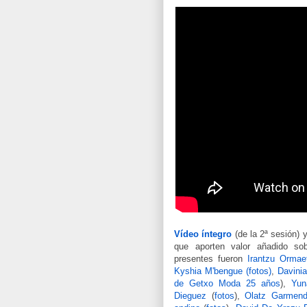
Vídeo íntegro
(de la 2ª sesión)
que aporten valor añadido sob
presentes fueron
Irantzu Orma
Kyshia M'bengue (fotos)
,
Davini
de Getxo Moda 25 años
),
Yun
Dieguez
(
fotos
),
Olatz Garmend