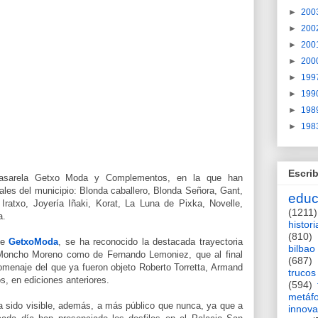
►
200
►
200
►
200
►
200
►
199
►
199
►
198
►
198
Escrib
 Pasarela Getxo Moda y Complementos, en la que han
les del municipio: Blonda caballero, Blonda Señora, Gant,
educ
ratxo, Joyería Iñaki, Korat, La Luna de Pixka, Novelle,
(1211)
a.
histori
(810)
de
GetxoModa
, se ha reconocido la destacada trayectoria
bilbao
e Moncho Moreno como de Fernando Lemoniez, que al final
(687)
homenaje del que ya fueron objeto Roberto Torretta, Armand
trucos
s, en ediciones anteriores.
(594)
metáf
 sido visible, además, a más público que nunca, ya que a
innova