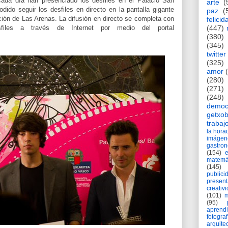
da día han presenciado los desfiles en el Palacio San
arte
(
ido seguir los desfiles en directo en la pantalla gigante
paz
(
ción de Las Arenas. La difusión en directo se completa con
felicid
(447)
sfiles a través de Internet por medio del portal
(380)
(345)
twitter
(325)
amor
(280)
(271)
(248)
democ
getxob
trabaj
la hor
imágen
gastro
(154)
matemá
(145)
publici
present
creativ
(101)
m
(95)
aprend
fotograf
arquite