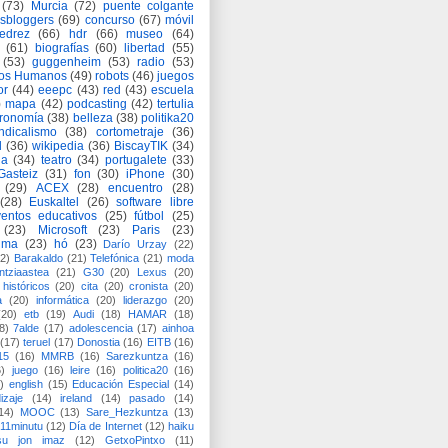
(73)
Murcia
(72)
puente colgante
asbloggers
(69)
concurso
(67)
móvil
jedrez
(66)
hdr
(66)
museo
(64)
(61)
biografías
(60)
libertad
(55)
(53)
guggenheim
(53)
radio
(53)
os Humanos
(49)
robots
(46)
juegos
or
(44)
eeepc
(43)
red
(43)
escuela
)
mapa
(42)
podcasting
(42)
tertulia
tronomía
(38)
belleza
(38)
politika20
ndicalismo
(38)
cortometraje
(36)
d
(36)
wikipedia
(36)
BiscayTIK
(34)
ia
(34)
teatro
(34)
portugalete
(33)
-Gasteiz
(31)
fon
(30)
iPhone
(30)
(29)
ACEX
(28)
encuentro
(28)
(28)
Euskaltel
(26)
software libre
entos educativos
(25)
fútbol
(25)
(23)
Microsoft
(23)
Paris
(23)
ima
(23)
hó
(23)
Darío Urzay
(22)
2)
Barakaldo
(21)
Telefónica
(21)
moda
ntziaastea
(21)
G30
(20)
Lexus
(20)
históricos
(20)
cita
(20)
cronista
(20)
a
(20)
informática
(20)
liderazgo
(20)
(20)
etb
(19)
Audi
(18)
HAMAR
(18)
8)
7alde
(17)
adolescencia
(17)
ainhoa
(17)
teruel
(17)
Donostia
(16)
EITB
(16)
15
(16)
MMRB
(16)
Sarezkuntza
(16)
6)
juego
(16)
leire
(16)
politica20
(16)
)
english
(15)
Educación Especial
(14)
izaje
(14)
ireland
(14)
pasado
(14)
14)
MOOC
(13)
Sare_Hezkuntza
(13)
11minutu
(12)
Día de Internet
(12)
haiku
su jon imaz
(12)
GetxoPintxo
(11)