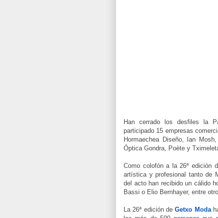
Han cerrado los desfiles la
participado 15 empresas comercia
Hormaechea Diseño, Ian Mosh, I
Óptica Gondra, Poète y Tximelet
Como colofón a la 26ª edición 
artística y profesional tanto d
del acto han recibido un cálido 
Bassi o Elio Bernhayer, entre otro
La 26ª edición de
Getxo Moda
ha