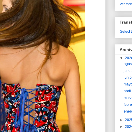
Ver todo
Transl
Select
Archi
▼
202
agos
juli
juni
may
abri
marz
febr
ener
►
202
►
202