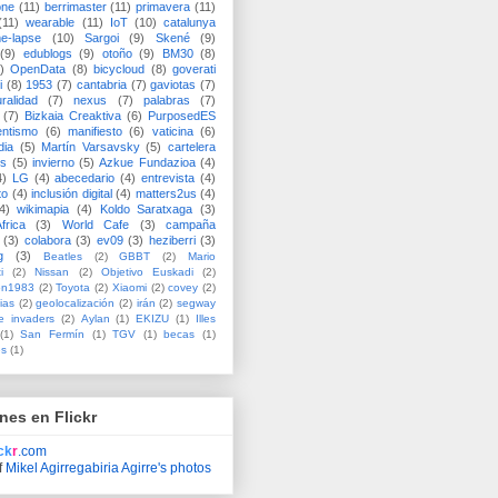
one
(11)
berrimaster
(11)
primavera
(11)
(11)
wearable
(11)
IoT
(10)
catalunya
me-lapse
(10)
Sargoi
(9)
Skené
(9)
(9)
edublogs
(9)
otoño
(9)
BM30
(8)
)
OpenData
(8)
bicycloud
(8)
goverati
i
(8)
1953
(7)
cantabria
(7)
gaviotas
(7)
uralidad
(7)
nexus
(7)
palabras
(7)
(7)
Bizkaia Creaktiva
(6)
PurposedES
entismo
(6)
manifiesto
(6)
vaticina
(6)
dia
(5)
Martín Varsavsky
(5)
cartelera
ss
(5)
invierno
(5)
Azkue Fundazioa
(4)
4)
LG
(4)
abecedario
(4)
entrevista
(4)
to
(4)
inclusión digital
(4)
matters2us
(4)
4)
wikimapia
(4)
Koldo Saratxaga
(3)
frica
(3)
World Cafe
(3)
campaña
(3)
colabora
(3)
ev09
(3)
heziberri
(3)
g
(3)
Beatles
(2)
GBBT
(2)
Mario
i
(2)
Nissan
(2)
Objetivo Euskadi
(2)
ón1983
(2)
Toyota
(2)
Xiaomi
(2)
covey
(2)
ias
(2)
geolocalización
(2)
irán
(2)
segway
e invaders
(2)
Aylan
(1)
EKIZU
(1)
Illes
(1)
San Fermín
(1)
TGV
(1)
becas
(1)
es
(1)
nes en Flickr
ick
r
.com
f
Mikel Agirregabiria Agirre's photos