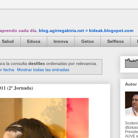
 aprendo cada día.
blog.agirregabiria.net = kideak.blogspot.com
Salud
Educa
Innova
Getxo
Selfless
ra la consulta
desfiles
ordenadas por relevancia.
r fecha
Mostrar todas las entradas
Autor
11 (2ª Jornada)
Sosteni
(Bizkaia
Preside
AUVE en