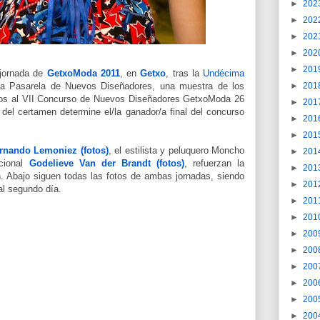
►
202
►
202
►
202
►
202
►
201
 jornada de
GetxoModa 2011
, en
Getxo
, tras la
Undécima
►
201
 la Pasarela de Nuevos Diseñadores, una muestra de los
dos al VII Concurso de Nuevos Diseñadores GetxoModa 26
►
201
 del certamen determine el/la ganador/a final del concurso
►
201
►
201
rnando Lemoniez (fotos)
, el estilista y peluquero Moncho
►
201
acional
Godelieve Van der Brandt (fotos)
, refuerzan la
►
201
n. Abajo siguen todas las fotos de ambas jornadas, siendo
►
201
al segundo día.
►
201
►
201
►
200
►
200
►
200
►
200
►
200
►
200