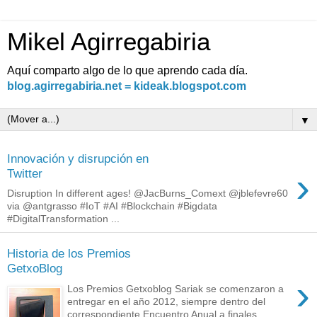
Mikel Agirregabiria
Aquí comparto algo de lo que aprendo cada día.
blog.agirregabiria.net = kideak.blogspot.com
▼
Innovación y disrupción en
›
Twitter
Disruption In different ages! @JacBurns_Comext @jblefevre60
via @antgrasso #IoT #AI #Blockchain #Bigdata
#DigitalTransformation ...
Historia de los Premios
GetxoBlog
›
Los Premios Getxoblog Sariak se comenzaron a
entregar en el año 2012, siempre dentro del
correspondiente Encuentro Anual a finales ...