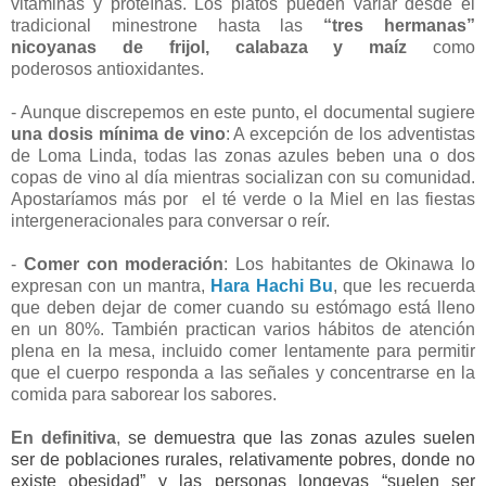
vitaminas y proteínas. Los platos pueden variar desde el
tradicional minestrone hasta las
“tres hermanas”
nicoyanas de frijol, calabaza y maíz
como
poderosos
antioxidantes
.
- Aunque discrepemos en este punto, el documental sugiere
una dosis mínima de vino
: A excepción de los adventistas
de Loma Linda, todas las zonas azules beben una o dos
copas de vino al día mientras socializan con su comunidad.
Apostaríamos más por
el té verde o la Miel en las fiestas
intergeneracionales para conversar o reír.
-
Comer con moderación
: Los habitantes de Okinawa lo
expresan con un mantra,
Hara Hachi Bu
, que les recuerda
que deben dejar de comer cuando su estómago está lleno
en un 80%. También practican varios hábitos de atención
plena en la mesa, incluido comer lentamente para permitir
que el cuerpo
responda a las señales y concentrarse en la
comida para saborear los sabores.
En definitiva
,
se demuestra que las zonas azules suelen
ser de poblaciones rurales, relativamente pobres, donde no
existe obesidad” y las personas longevas “suelen ser