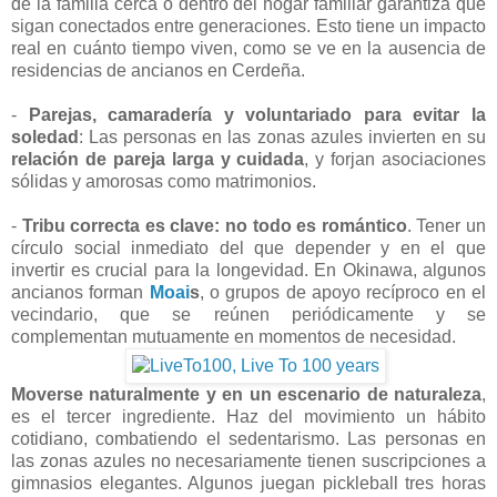
de la familia cerca o dentro del hogar familiar garantiza que
sigan conectados entre generaciones. Esto tiene un impacto
real en cuánto tiempo viven, como se ve en la ausencia de
residencias de ancianos en Cerdeña.
-
Parejas, camaradería y voluntariado para evitar la
soledad
: Las personas en las zonas azules invierten en su
r
elación de pareja larga y cuidada
, y
forjan asociaciones
sólidas y amorosas como matrimonios.
-
Tribu correcta es clave: no todo es romántico
. Tener un
círculo social inmediato del que depender y en el que
invertir es crucial para la longevidad. En Okinawa, algunos
ancianos forman
Moai
s
, o grupos de apoyo recíproco en el
vecindario, que se reúnen periódicamente y se
complementan mutuamente en momentos de necesidad.
Moverse naturalmente y en un escenario de naturaleza
,
es el tercer ingrediente. Haz del movimiento un hábito
cotidiano, combatiendo el sedentarismo. Las personas en
las zonas azules no necesariamente tienen suscripciones a
gimnasios elegantes. Algunos juegan pickleball tres horas