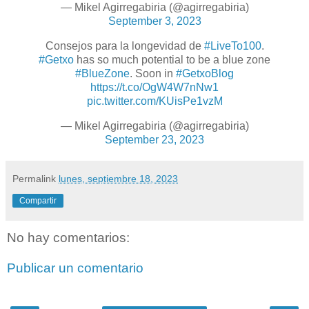
— Mikel Agirregabiria (@agirregabiria)
September 3, 2023
Consejos para la longevidad de
#LiveTo100
.
#Getxo
has so much potential to be a blue zone
#BlueZone
. Soon in
#GetxoBlog
https://t.co/OgW4W7nNw1
pic.twitter.com/KUisPe1vzM
— Mikel Agirregabiria (@agirregabiria)
September 23, 2023
Permalink
lunes, septiembre 18, 2023
Compartir
No hay comentarios:
Publicar un comentario