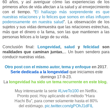
60 años, y así averiguar cómo las experiencias de los
primeros años de vida afectan a la salud y al envejecimiento
con el tiempo.
“
El hallazgo más sorprendente es que
nuestras relaciones y lo felices que somos en ellas influyen
poderosamente en nuestra salud
”.
La observación de los
sujetos y sus vidas demuestra que las relaciones estrechas,
más que el dinero o la fama, son las que mantienen a las
personas felices a lo largo de su vida.
Conclusión final:
Longevidad
,
salud
y
felicidad
son
realidades que caminan
juntas
,... Un buen sendero para
conducir nuestras vidas.
Otro post con el mismo autor, tema y enfoque
en 2017
.
Serie dedicada a la longevidad
que iniciamos este
domingo 17-9-23.
La
longevidad ha sido un tema recurrente en este blog
.
Muy interesante la serie
#LiveTo100
en Netflix.
Pronto post. Hoy aplicando el método “Hara
Hachi Bu”, para comer solamente hasta el 80%
del estómago.
pic.twitter.com/gPOhJ1dFIL