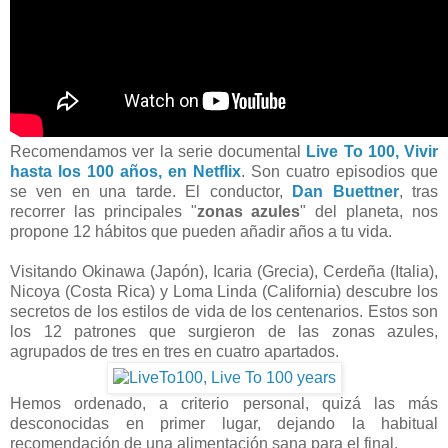
Recomendamos ver la serie documental
Live To 100, Vivir
hasta los 100 años, en Netflix
. Son cuatro episodios que
se ven en una tarde. El conductor,
Dan Buettner
, tras
recorrer las principales "
zonas azules
" del planeta, nos
propone 12 hábitos que pueden añadir años a tu vida.
Visitando Okinawa (Japón), Icaria (Grecia), Cerdeña (Italia),
Nicoya (Costa Rica) y Loma Linda (California) descubre los
secretos de los estilos de vida de los centenarios. Estos son
los 12 patrones que surgieron de las zonas azules,
agrupados de tres en tres en cuatro apartados.
Hemos ordenado, a criterio personal, quizá las más
desconocidas en primer lugar, dejando la habitual
recomendación de una alimentación sana para el final.