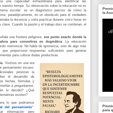
 una capacidad extraordinaria para identificar las
e nuestro tiempo. Su observación sobre la educación no es
Premi
istema escolar: es un diagnóstico preciso de cómo la
la As
irse, paradójicamente, en un obstáculo para el verdadero
maba la docencia y solía practicar durante cinco horas en
u clase. Cuando la pasión y el trabajo duro se combinan, el
eñala una frontera peligrosa:
ese punto exacto donde la
adora para convertirse en dogmática
. La educación
solo memorizar. No habla de ignorancia, sino de algo más
que proporciona respuestas suficientes para generar
amientas para cultivar dudas productivas.
ia
. Vivimos en una era
de pensamiento escaso.
cionales priorizan la
bre el desarrollo de
mos fechas, fórmulas y
enseñan a preguntarnos:
én lo decidió? ¿Qué
ternativas existen?
nera lo que podríamos
Premi
nal del pensamiento
":
para 
ar información pero