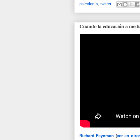
psicología
,
twitter
Cuando la educación a medi
Richard Feynman
(
ver en otro