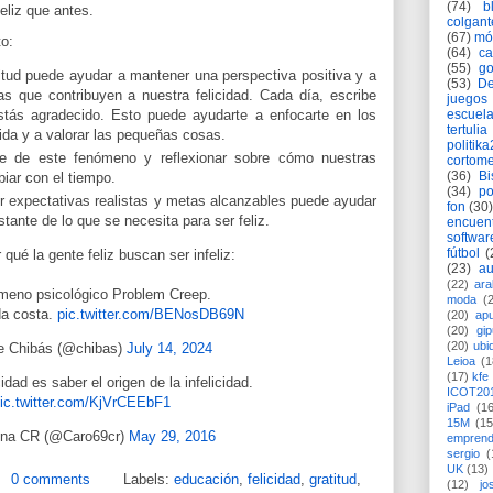
(74)
b
feliz que antes.
colgant
(67)
mó
to:
(64)
c
(55)
go
atitud puede ayudar a mantener una perspectiva positiva y a
(53)
De
as que contribuyen a nuestra felicidad.
Cada día, escribe
juegos
stás agradecido. Esto puede ayudarte a enfocarte en los
escuela
tertulia
ida y a valorar las pequeñas cosas.
politik
te de este fenómeno y reflexionar sobre cómo nuestras
cortome
(36)
Bi
iar con el tiempo.
(34)
po
r expectativas realistas y metas alcanzables puede ayudar
fon
(30)
nstante de lo que se necesita para ser feliz.
encuen
softwar
fútbol
(
 qué la gente feliz buscan ser infeliz:
(23)
au
(22)
ara
meno psicológico Problem Creep.
moda
(
da costa.
pic.twitter.com/BENosDB69N
(20)
apu
(20)
gi
(20)
ubi
e Chibás (@chibas)
July 14, 2024
Leioa
(1
(17)
kfe
idad es saber el origen de la infelicidad.
ICOT20
ic.twitter.com/KjVrCEEbF1
iPad
(1
15M
(15
ina CR (@Caro69cr)
May 29, 2016
emprend
sergio
(
UK
(13)
0 comments
Labels:
educación
,
felicidad
,
gratitud
,
(12)
jo