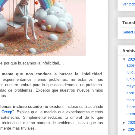
Ver todo
Transl
Select
Archi
▼
202
 por qué buscamos la infelicidad,...
agos
juli
mente que nos conduce a buscar la…infelicidad.
juni
e experimentamos menos problemas, no estamos más
os nuestro umbral para lo que consideramos un problema.
may
dad de problemas. Excepto que nuestros nuevos nimios
abri
cíos.
marz
lemas incluso cuando no existen
. Incluso está acuñado
febr
 Creep
". Explica que, a medida que experimentas menos
ener
 satisfecho. Simplemente reduces tu umbral de lo que
►
202
 teniendo el mismo número de problemas, salvo que tus
mente más triviales.
►
202