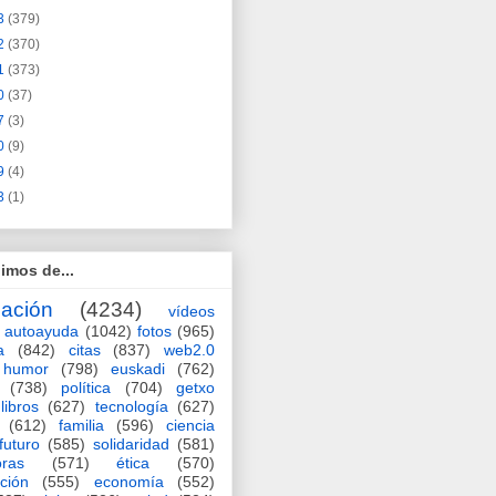
3
(379)
2
(370)
1
(373)
0
(37)
7
(3)
0
(9)
9
(4)
3
(1)
imos de...
ación
(4234)
vídeos
autoayuda
(1042)
fotos
(965)
a
(842)
citas
(837)
web2.0
humor
(798)
euskadi
(762)
(738)
política
(704)
getxo
libros
(627)
tecnología
(627)
(612)
familia
(596)
ciencia
futuro
(585)
solidaridad
(581)
oras
(571)
ética
(570)
ción
(555)
economía
(552)