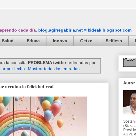
 aprendo cada día.
blog.agirregabiria.net = kideak.blogspot.com
Salud
Educa
Innova
Getxo
Selfless
ra la consulta
PROBLEMA twitter
ordenadas por
ar por fecha
Mostrar todas las entradas
Autor
 arruina la felicidad real
Sosteni
(Bizkaia
Preside
AUVE en