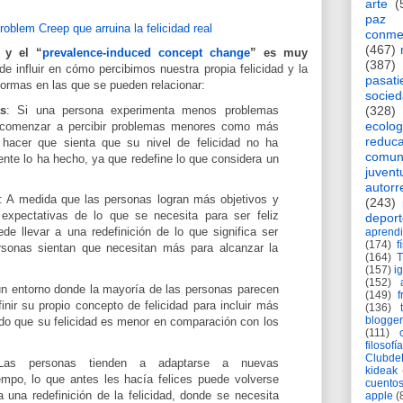
arte
(
paz
conme
(467)
y el “
prevalence-induced concept change
” es muy
(387)
 influir en cómo percibimos nuestra propia felicidad y la
pasat
formas en las que se pueden relacionar:
socie
s
: Si una persona experimenta menos problemas
(328)
ecolog
 comenzar a percibir problemas menores como más
reduca
e hacer que sienta que su nivel de felicidad no ha
comun
nte lo ha hecho, ya que redefine lo que considera un
juvent
autorr
: A medida que las personas logran más objetivos y
(243)
expectativas de lo que se necesita para ser feliz
deport
e llevar a una redefinición de lo que significa ser
aprendi
(174)
f
ersonas sientan que necesitan más para alcanzar la
(164)
(157)
i
(152)
un entorno donde la mayoría de las personas parecen
(149)
f
finir su propio concepto de felicidad para incluir más
(136)
blogger
ndo que su felicidad es menor en comparación con los
(111)
filosofía
Clubd
Las personas tienden a adaptarse a nuevas
kideak
iempo, lo que antes les hacía felices puede volverse
cuento
 una redefinición de la felicidad, donde se necesita
apple
(