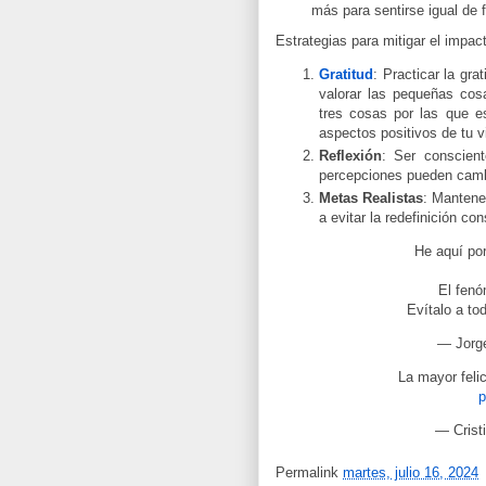
más para sentirse igual de 
Estrategias para mitigar el impac
Gratitud
: Practicar la gr
valorar las pequeñas cos
tres cosas por las que e
aspectos positivos de tu v
Reflexión
: Ser conscien
percepciones pueden camb
Metas Realistas
: Mantene
a evitar la redefinición co
He aquí por
El fenó
Evítalo a to
— Jorg
La mayor felic
p
— Crist
Permalink
martes, julio 16, 2024