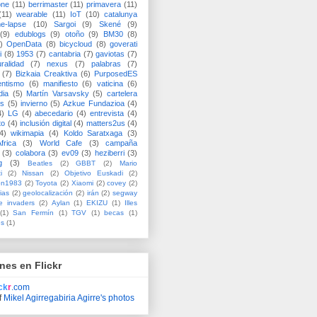
one
(11)
berrimaster
(11)
primavera
(11)
(11)
wearable
(11)
IoT
(10)
catalunya
me-lapse
(10)
Sargoi
(9)
Skené
(9)
(9)
edublogs
(9)
otoño
(9)
BM30
(8)
)
OpenData
(8)
bicycloud
(8)
goverati
i
(8)
1953
(7)
cantabria
(7)
gaviotas
(7)
uralidad
(7)
nexus
(7)
palabras
(7)
(7)
Bizkaia Creaktiva
(6)
PurposedES
entismo
(6)
manifiesto
(6)
vaticina
(6)
dia
(5)
Martín Varsavsky
(5)
cartelera
ss
(5)
invierno
(5)
Azkue Fundazioa
(4)
4)
LG
(4)
abecedario
(4)
entrevista
(4)
to
(4)
inclusión digital
(4)
matters2us
(4)
4)
wikimapia
(4)
Koldo Saratxaga
(3)
frica
(3)
World Cafe
(3)
campaña
(3)
colabora
(3)
ev09
(3)
heziberri
(3)
g
(3)
Beatles
(2)
GBBT
(2)
Mario
i
(2)
Nissan
(2)
Objetivo Euskadi
(2)
ón1983
(2)
Toyota
(2)
Xiaomi
(2)
covey
(2)
ias
(2)
geolocalización
(2)
irán
(2)
segway
e invaders
(2)
Aylan
(1)
EKIZU
(1)
Illes
(1)
San Fermín
(1)
TGV
(1)
becas
(1)
es
(1)
nes en Flickr
ick
r
.com
f
Mikel Agirregabiria Agirre's photos