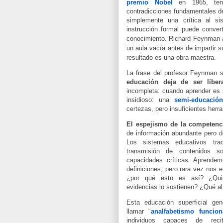
premio Nobel
en 1965, tenía
contradicciones fundamentales d
simplemente una crítica al s
instrucci
ón formal puede convert
conocimiento.
Richard Feynman a
un aula vacía antes de impartir s
resultado es una obra maestra.
La frase del p
rofesor Feynman s
educación deja de ser liber
incompleta: cuando aprender es 
insidioso: una
semi-educación
certezas, pero insuficientes herr
El espejismo de la competenc
de información abundante pero 
Los sistemas educativos tradi
transmisión de contenidos so
capacidades críticas. Aprende
definiciones, pero rara vez nos 
¿por qué esto es así? ¿Qui
evidencias lo sostienen? ¿Qué al
Esta educación superficial ge
llamar "
analfabetismo funcio
individuos capaces de recit