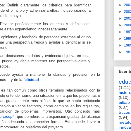
►
200
os
: Definir claramente los criterios para identificar
 el principio y adherirse a ellos, incluso cuando la
►
200
as disminuya.
►
200
 Revisar periódicamente los criterios y definiciones
►
200
 se están expandiendo innecesariamente.
►
199
 opiniones y feedback de personas externas al grupo
►
199
ar una perspectiva fresca y ayudar a identificar si se
►
198
ómeno.
►
198
las decisiones en datos y evidencia objetiva en lugar
s puede ayudar a mantener una perspectiva clara y
ceptos.
Escrib
puede ayudar a mantener la claridad y precisión en la
emas... y de la
felicidad
.
educ
(1211)
 es tan común como otros términos relacionados con la
histori
ede entender como una situación en la que los problemas o
(810)
an gradualmente más allá de lo que se había anticipado
bilbao
 debido a varios factores, como cambios en los requisitos,
(687)
parición de problemas imprevistos. Otro concepto
más
trucos
e creep”
, que se refiere a la expansión gradual del alcance
(594)
ión adecuada o aprobación formal. Esto puede llevar a
metáf
mprometer los objetivos del proyecto.
innova