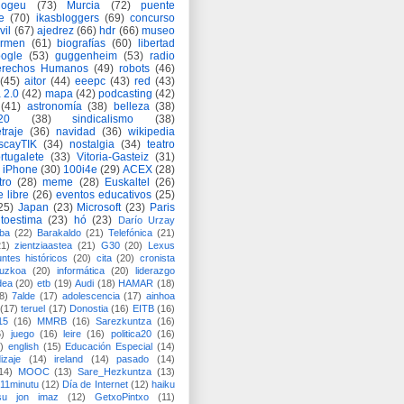
logeu
(73)
Murcia
(72)
puente
e
(70)
ikasbloggers
(69)
concurso
vil
(67)
ajedrez
(66)
hdr
(66)
museo
armen
(61)
biografías
(60)
libertad
ogle
(53)
guggenheim
(53)
radio
rechos Humanos
(49)
robots
(46)
(45)
aitor
(44)
eeepc
(43)
red
(43)
 2.0
(42)
mapa
(42)
podcasting
(42)
(41)
astronomía
(38)
belleza
(38)
a20
(38)
sindicalismo
(38)
traje
(36)
navidad
(36)
wikipedia
scayTIK
(34)
nostalgia
(34)
teatro
rtugalete
(33)
Vitoria-Gasteiz
(31)
iPhone
(30)
100i4e
(29)
ACEX
(28)
tro
(28)
meme
(28)
Euskaltel
(26)
e libre
(26)
eventos educativos
(25)
25)
Japan
(23)
Microsoft
(23)
Paris
toestima
(23)
hó
(23)
Darío Urzay
ba
(22)
Barakaldo
(21)
Telefónica
(21)
21)
zientziaastea
(21)
G30
(20)
Lexus
ntes históricos
(20)
cita
(20)
cronista
puzkoa
(20)
informática
(20)
liderazgo
dea
(20)
etb
(19)
Audi
(18)
HAMAR
(18)
8)
7alde
(17)
adolescencia
(17)
ainhoa
(17)
teruel
(17)
Donostia
(16)
EITB
(16)
15
(16)
MMRB
(16)
Sarezkuntza
(16)
6)
juego
(16)
leire
(16)
politica20
(16)
)
english
(15)
Educación Especial
(14)
izaje
(14)
ireland
(14)
pasado
(14)
14)
MOOC
(13)
Sare_Hezkuntza
(13)
11minutu
(12)
Día de Internet
(12)
haiku
su jon imaz
(12)
GetxoPintxo
(11)