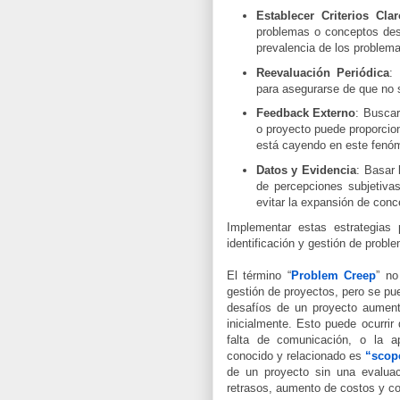
Establecer Criterios Clar
problemas o conceptos desde
prevalencia de los problem
Reevaluación Periódica
:
para asegurarse de que no
Feedback Externo
: Buscar
o proyecto puede proporcion
está cayendo en este fen
Datos y Evidencia
: Basar 
de percepciones subjetiva
evitar la expansión de con
Implementar estas estrategias 
identificación y gestión de probl
El término “
Problem Creep
” no
gestión de proyectos, pero se pu
desafíos de un proyecto aument
inicialmente. Esto puede ocurrir
falta de comunicación, o la a
conocido y relacionado es
“scop
de un proyecto sin una evaluac
retrasos, aumento de costos y co