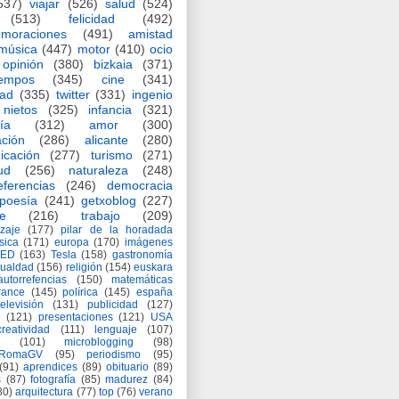
537)
viajar
(526)
salud
(524)
(513)
felicidad
(492)
moraciones
(491)
amistad
música
(447)
motor
(410)
ocio
opinión
(380)
bizkaia
(371)
iempos
(345)
cine
(341)
dad
(335)
twitter
(331)
ingenio
nietos
(325)
infancia
(321)
ía
(312)
amor
(300)
ción
(286)
alicante
(280)
icación
(277)
turismo
(271)
ud
(256)
naturaleza
(248)
eferencias
(246)
democracia
poesía
(241)
getxoblog
(227)
e
(216)
trabajo
(209)
zaje
(177)
pilar de la horadada
ísica
(171)
europa
(170)
imágenes
TED
(163)
Tesla
(158)
gastronomía
gualdad
(156)
religión
(154)
euskara
autorrefencias
(150)
matemáticas
rance
(145)
polírica
(145)
españa
televisión
(131)
publicidad
(127)
(121)
presentaciones
(121)
USA
creatividad
(111)
lenguaje
(107)
(101)
microblogging
(98)
eRomaGV
(95)
periodismo
(95)
(91)
aprendices
(89)
obituario
(89)
s
(87)
fotografía
(85)
madurez
(84)
80)
arquitectura
(77)
top
(76)
verano