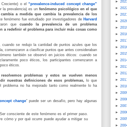
►
202
 Creciente) o el
“prevalence-induced concept change”
►
202
r la prevalencia) es un
fenómeno psicológico en el que
o cambia a medida que cambia la prevalencia de los
►
202
te fenómeno fue estudiado por investigadores de
Harvard
►
202
traron que
cuando la prevalencia de un problema
►
201
n a redefinir el problema para incluir más cosas como
►
201
►
201
, cuando se redujo la cantidad de puntos azules que los
►
201
lla, comenzaron a clasificar puntos que antes consideraban
►
201
ómeno también se observó en juicios éticos: cuando se
 claramente poco éticos, los participantes comenzaron a
►
201
 poco éticos.
►
201
►
201
resolvemos problemas y estos se vuelven menos
►
201
dir nuestras definiciones de esos problemas,
lo que
el problema no ha mejorado tanto como realmente lo ha
►
201
►
200
►
200
concept change
” puede ser un desafío, pero hay algunas
►
200
►
200
 Ser consciente de este fenómeno es el primer paso.
►
200
re cómo y por qué ocurre puede ayudar a mitigar su
►
200