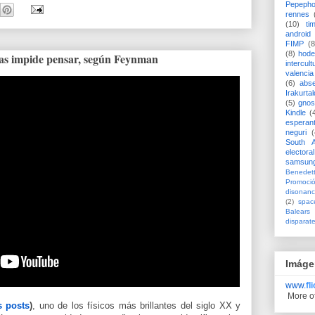
Pepeph
rennes
(10)
ti
android
FIMP
(8
(8)
hode
as impide pensar, según Feynman
intercult
valencia
(6)
abs
Irakurtal
(5)
gno
Kindle
(
esperan
neguri
(
South A
electoral
samsun
Benedett
Promoci
disonanc
(2)
spac
Balears
disparat
Imáge
www.
fl
More o
s posts
)
, uno de los físicos más brillantes del siglo XX y