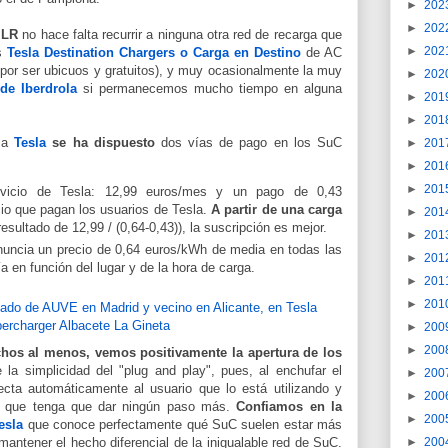
►
202
►
202
 LR
no hace falta recurrir a ninguna otra red de recarga que
►
202
us
Tesla Destination Chargers o Carga en Destino
de AC
por ser ubicuos y gratuitos), y muy ocasionalmente la muy
►
202
de Iberdrola
si permanecemos mucho tiempo en alguna
►
201
►
201
s a
Tesla
se ha dispuesto
dos vías de pago en los SuC
►
201
►
201
►
201
rvicio de Tesla: 12,99 euros/mes y un pago de 0,43
io que pagan los usuarios de Tesla.
A partir de una carga
►
201
resultado de 12,99 / (0,64-0,43)), la suscripción es mejor.
►
201
nuncia un precio de 0,64 euros/kWh de media en todas las
►
201
a en función del lugar y de la hora de carga.
►
201
►
201
►
200
►
200
hos al menos, vemos positivamente la apertura de los
la simplicidad del "plug and play", pues, al enchufar el
►
200
ecta automáticamente al usuario que lo está utilizando y
►
200
sin que tenga que dar ningún paso más.
Confiamos en la
►
200
esla
que conoce perfectamente qué SuC suelen estar más
mantener el hecho diferencial de la inigualable red de SuC.
►
200