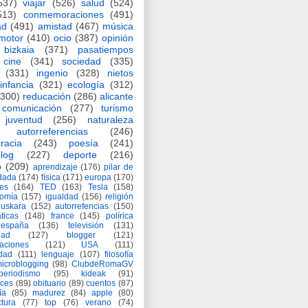
537)
viajar
(526)
salud
(524)
513)
conmemoraciones
(491)
ad
(491)
amistad
(467)
música
motor
(410)
ocio
(387)
opinión
bizkaia
(371)
pasatiempos
cine
(341)
sociedad
(335)
(331)
ingenio
(328)
nietos
infancia
(321)
ecología
(312)
(300)
reducación
(286)
alicante
comunicación
(277)
turismo
juventud
(256)
naturaleza
autorreferencias
(246)
racia
(243)
poesía
(241)
log
(227)
deporte
(216)
o
(209)
aprendizaje
(176)
pilar de
adada
(174)
física
(171)
europa
(170)
es
(164)
TED
(163)
Tesla
(158)
nomía
(157)
igualdad
(156)
religión
euskara
(152)
autorrefencias
(150)
ticas
(148)
france
(145)
polírica
españa
(136)
televisión
(131)
dad
(127)
blogger
(121)
aciones
(121)
USA
(111)
idad
(111)
lenguaje
(107)
filosofía
icroblogging
(98)
ClubdeRomaGV
periodismo
(95)
kideak
(91)
ices
(89)
obituario
(89)
cuentos
(87)
ía
(85)
madurez
(84)
apple
(80)
ctura
(77)
top
(76)
verano
(74)