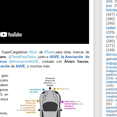
arte
(
paz
(
felicid
(447)
(380)
(345)
twitter
(325)
amor
(280)
(271)
(248)
s SuperCargadores 
#SuC
 de 
#Tesla
 para otras marcas de 
democ
mann
, 
@TeslaParaTodos
,
junto a 
AUVE, la Asociación  de 
getxob
icos
@AsociacionAUVE
, contado con 
Álvaro Sauras
, 
trabaj
cación
 de 
AUVE
, y muchos más.
la hor
imágen
gastro
gran 
(154)
ulos 
matemá
ubren 
(145)
publici
unos 
present
 5, en
creativ
canza 
(101)
m
(95)
aprend
fotograf
mos, 
arquite