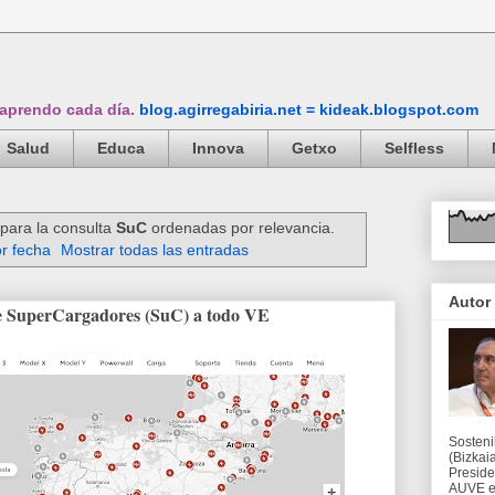
 aprendo cada día.
blog.agirregabiria.net = kideak.blogspot.com
Salud
Educa
Innova
Getxo
Selfless
para la consulta
SuC
ordenadas por relevancia.
r fecha
Mostrar todas las entradas
Autor
de SuperCargadores (SuC) a todo VE
Sosteni
(Bizkaia
Preside
AUVE en