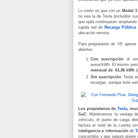
Lo cierto es que con un
Model 3
no sea la de Tesla (incluidos s
que ojalá continuasen ampliando 
tupida red de
Recarga Pública 
ubicación remota.
Para propietarios de VE ajeno
abiertos:
Con suscripción
al se
euros/kWh. El mismo prec
mensual de 61,86 kWh
(
Sin suscripción
: Tesla a
recargas, aunque éste varí
Los propietarios de
Tesla
, muc
SuC
. Mantenemos la ventaja de 
vehículo, el punto de carga det
factura el total de la cuenta 
inteligencia e información
de
T
concurridos y que seguro quiere 