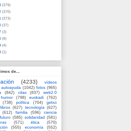
3
(379)
2
(370)
1
(373)
0
(37)
7
(3)
0
(9)
9
(4)
3
(1)
imos de...
ación
(4233)
vídeos
autoayuda
(1042)
fotos
(965)
a
(842)
citas
(837)
web2.0
humor
(798)
euskadi
(762)
(738)
política
(704)
getxo
libros
(627)
tecnología
(627)
(612)
familia
(596)
ciencia
futuro
(585)
solidaridad
(581)
oras
(571)
ética
(570)
ción
(555)
economía
(552)