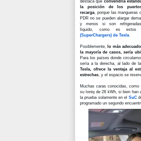
destaca que 
convendría estandar
la posición de los puerto
recarga
, porque las mangueras d
PDR no se pueden alargar demas
y menos si son refrigeradas
líquido, como es estos
(SuperChargers) de Tesla
.
Posiblemente,
 lo más adecuado 
la mayoría de casos, sería ubi
Para los países donde circulamos
sería a la derecha, al lado de la
Tesla, ofrece la ventaja al es
estrechas
, y el espacio se reser
Muchas caras conocidas, como 
su Ioniq de 28 kWh, si bien han
la prueba 
solamente en el 
SuC
 d
programado un segundo encuentro