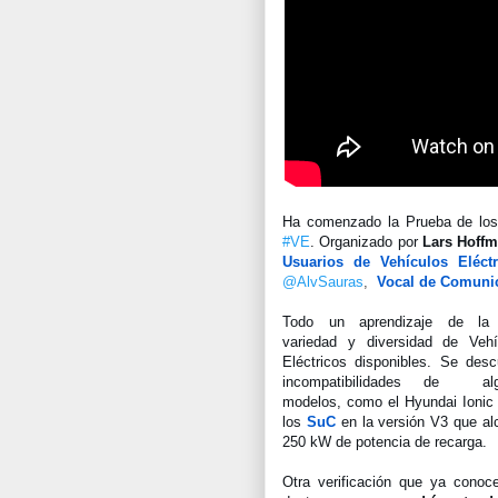
Ha comenzado la 
Prueba de lo
#VE
. Organizado por 
Lars Hoff
Usuarios de Vehículos Eléctr
@AlvSauras
,
Vocal de Comuni
Todo un aprendizaje de la 
variedad y diversidad de Vehíc
Eléctricos disponibles. Se desc
incompatibilidades de 
 alg
modelos, com
o el Hyundai Ionic
los 
SuC
en la versión V3 que al
250 kW de potencia de recarga.
Otra verificación que ya conoce