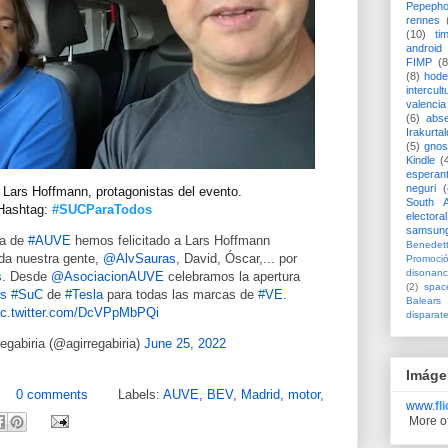
Pepeph
rennes
(10)
ti
android
FIMP
(8
(8)
hode
intercult
valencia
(6)
abs
Irakurtal
(5)
gno
Kindle
(
esperan
neguri
(
 Lars Hoffmann, protagonistas del evento.
South A
Hashtag: 
#SUCParaTodos
electoral
samsun
ta de
#AUVE
hemos felicitado a Lars Hoffmann
Benedett
oda nuestra gente,
@AlvSauras
, David, Óscar,... por
Promoci
disonanc
s
. Desde
@AsociacionAUVE
celebramos la apertura
(2)
spac
es
#SuC
de
#Tesla
para todas las marcas de
#VE
.
Balears
ic.twitter.com/DcVPpMbPQi
disparat
egabiria (@agirregabiria)
June 25, 2022
Imáge
0 comments
Labels:
AUVE
,
BEV
,
Madrid
,
motor
,
www.
fl
More o