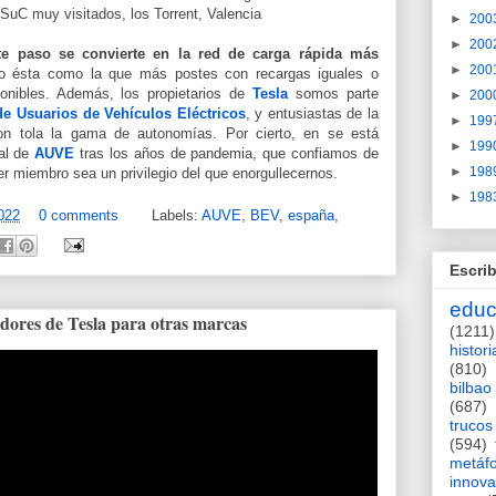
C muy visitados, los Torrent, Valencia
►
200
►
200
e paso se convierte en la red de carga rápida más
►
200
o ésta como la que más postes con recargas iguales o
onibles. Además, los propietarios de
Tesla
somos parte
►
200
e Usuarios de Vehículos Eléctricos
, y entusiastas de la
►
199
con tola la gama de autonomías. Por cierto, en se está
►
199
al
de
AUVE
tras los años de pandemia, que confiamos de
►
198
r miembro sea un privilegio del que enorgullecernos.
►
198
022
0 comments
Labels:
AUVE
,
BEV
,
españa
,
Escrib
educ
dores de Tesla para otras marcas
(1211)
histori
(810)
bilbao
(687)
trucos
(594)
metáf
innova