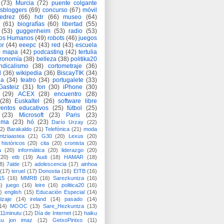
(73)
Murcia
(72)
puente colgante
asbloggers
(69)
concurso
(67)
móvil
jedrez
(66)
hdr
(66)
museo
(64)
(61)
biografías
(60)
libertad
(55)
(53)
guggenheim
(53)
radio
(53)
os Humanos
(49)
robots
(46)
juegos
or
(44)
eeepc
(43)
red
(43)
escuela
)
mapa
(42)
podcasting
(42)
tertulia
tronomía
(38)
belleza
(38)
politika20
ndicalismo
(38)
cortometraje
(36)
d
(36)
wikipedia
(36)
BiscayTIK
(34)
ia
(34)
teatro
(34)
portugalete
(33)
-Gasteiz
(31)
fon
(30)
iPhone
(30)
(29)
ACEX
(28)
encuentro
(28)
(28)
Euskaltel
(26)
software libre
entos educativos
(25)
fútbol
(25)
(23)
Microsoft
(23)
Paris
(23)
ima
(23)
hó
(23)
Darío Urzay
(22)
2)
Barakaldo
(21)
Telefónica
(21)
moda
ntziaastea
(21)
G30
(20)
Lexus
(20)
históricos
(20)
cita
(20)
cronista
(20)
a
(20)
informática
(20)
liderazgo
(20)
(20)
etb
(19)
Audi
(18)
HAMAR
(18)
8)
7alde
(17)
adolescencia
(17)
ainhoa
(17)
teruel
(17)
Donostia
(16)
EITB
(16)
15
(16)
MMRB
(16)
Sarezkuntza
(16)
6)
juego
(16)
leire
(16)
politica20
(16)
)
english
(15)
Educación Especial
(14)
izaje
(14)
ireland
(14)
pasado
(14)
14)
MOOC
(13)
Sare_Hezkuntza
(13)
11minutu
(12)
Día de Internet
(12)
haiku
su jon imaz
(12)
GetxoPintxo
(11)