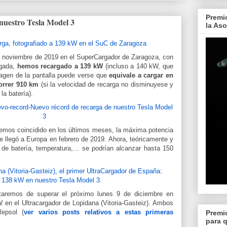
Premi
nuestro Tesla Model 3
la As
e noviembre de 2019 en el SuperCargador de Zaragoza, con
egada,
hemos recargado a 139 kW
(incluso a 140 kW, que
magen de la pantalla puede verse que
equivale a cargar en
correr 910 km
(si la velocidad de recarga no disminuyese y
la batería).
emos coincidido en los últimos meses, la máxima potencia
e llegó a Europa en febrero de 2019. Ahora, teóricamente y
de batería, temperatura,... se podrían alcanzar hasta 150
rataremos de superar el próximo lunes 9 de diciembre en
W en el Ultracargador de Lopidana (Vitoria-Gasteiz). Ambos
epsol (
ver varios posts relativos a estas primeras
Premi
para 