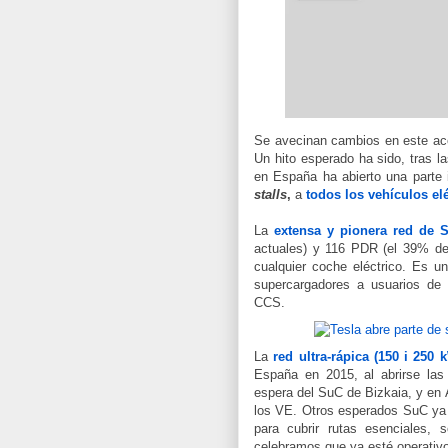
Se avecinan cambios en este ace
Un hito esperado ha sido, tras 
en España ha abierto una parte
stalls
,
a
todos los vehículos elé
La
extensa y pionera red de 
actuales) y 116 PDR (el 39% de
cualquier coche eléctrico. Es u
supercargadores a usuarios de
CCS
.
La
red ultra-rápica (150 i 250
España en 2015, al abrirse las
espera del SuC de Bizkaia, y en 
los VE. Otros esperados SuC ya 
para cubrir rutas esenciales, 
celebramos que ya esté operativ