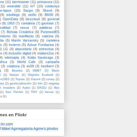
one
(11)
berrimaster
(11)
primavera
(11)
(11)
wearable
(11)
IoT
(10)
catalunya
me-lapse
(10)
Sargoi
(9)
Skené
(9)
(9)
edublogs
(9)
otoño
(9)
BM30
(8)
)
OpenData
(8)
bicycloud
(8)
goverati
i
(8)
1953
(7)
cantabria
(7)
gaviotas
(7)
uralidad
(7)
nexus
(7)
palabras
(7)
(7)
Bizkaia Creaktiva
(6)
PurposedES
entismo
(6)
manifiesto
(6)
vaticina
(6)
dia
(5)
Martín Varsavsky
(5)
cartelera
ss
(5)
invierno
(5)
Azkue Fundazioa
(4)
4)
LG
(4)
abecedario
(4)
entrevista
(4)
to
(4)
inclusión digital
(4)
matters2us
(4)
4)
wikimapia
(4)
Koldo Saratxaga
(3)
frica
(3)
World Cafe
(3)
campaña
(3)
colabora
(3)
ev09
(3)
heziberri
(3)
g
(3)
Beatles
(2)
GBBT
(2)
Mario
i
(2)
Nissan
(2)
Objetivo Euskadi
(2)
ón1983
(2)
Toyota
(2)
Xiaomi
(2)
covey
(2)
ias
(2)
geolocalización
(2)
irán
(2)
segway
e invaders
(2)
Aylan
(1)
EKIZU
(1)
Illes
(1)
San Fermín
(1)
TGV
(1)
becas
(1)
es
(1)
nes en Flickr
ick
r
.com
f
Mikel Agirregabiria Agirre's photos