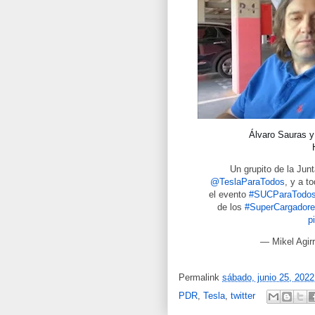
Álvaro Sauras y
Un grupito de la Jun
@TeslaParaTodos
, y a t
el evento
#SUCParaTodo
de los
#SuperCargador
p
— Mikel Agirr
Permalink
sábado, junio 25, 2022
PDR
,
Tesla
,
twitter