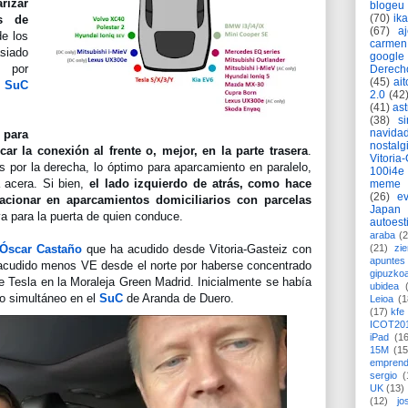
izar 
blogeu
(70)
ik
s de 
(67)
a
e los 
carmen
iado 
google
 por 
Derech
(45)
ait
 
SuC 
2.0
(42
(41)
as
(38)
si
navida
para 
nostalg
car la conexión al frente o, mejor, en la parte trasera
. 
Vitoria
 por la derecha, lo óptimo para aparcamiento en paralelo, 
100i4e
 acera. Si bien, 
el lado izquierdo de atrás, como hace 
meme
(26)
ev
tacionar en aparcamientos domiciliarios con parcelas 
Japan
va para la puerta de quien conduce.
autoest
araba
(2
Óscar Castaño
 que ha acudido desde Vitoria-Gasteiz con 
(21)
zie
apuntes 
 acudido menos VE desde el norte por haberse concentrado 
gipuzko
e Tesla en la Moraleja Green Madrid. Inicialmente se había 
ubidea
 simultáneo en el 
SuC
de Aranda de Duero.
Leioa
(1
(17)
kfe
ICOT20
iPad
(1
15M
(15
emprend
sergio
(
UK
(13)
(12)
jo