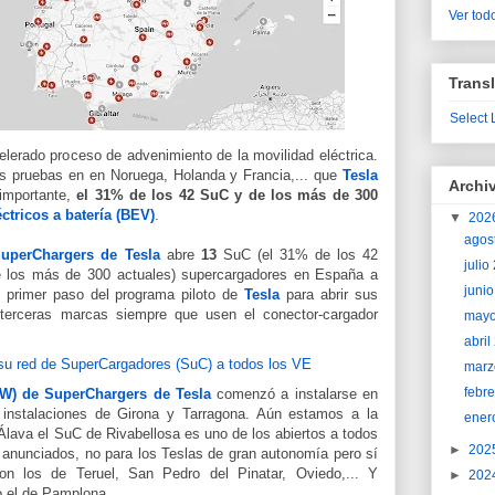
Ver todo
Transl
Select
lerado proceso de advenimiento de la movilidad eléctrica.
las pruebas en
en Noruega, Holanda y Francia,... que
Tesla
Archi
 importante,
el 31% de los 42 SuC y de los más de 300
ctricos a batería (BEV)
.
▼
202
agos
SuperChargers de Tesla
abre
13
SuC (el 31% de los 42
juli
 los más de 300 actuales) supercargadores en España a
juni
n primer paso del programa piloto de
Tesla
para abrir sus
 terceras marcas siempre que usen el conector-
cargador
may
abri
marz
febr
 kW) de SuperChargers de Tesla
comenzó a instalarse en
 instalaciones de Girona y Tarragona. Aún estamos a la
ener
Álava el SuC de Rivabellosa es uno de los abiertos a todos
►
202
anunciados, no para los Teslas de gran autonomía pero sí
son los de Teruel, San Pedro del Pinatar, Oviedo,... Y
►
202
o el de Pamplona.